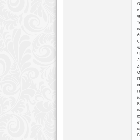
О
и
ч
т
в
б
С
ч
Ч
Л
д
О
П
в
Н
н
В
к
к
е
к
В