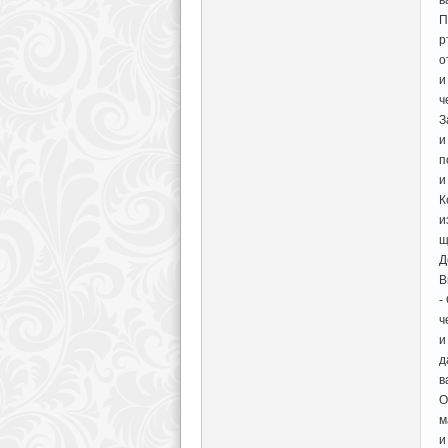
П
р
о
и
ч
З
и
п
и
К
и
щ
Д
В
-
ч
и
д
в
О
м
и