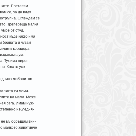
а коте. Поставям
вам се, за да видя
 потръпна. Оглеждам се
ието. Трепереща малка
 умре от студ.
чност къде какво има
м бравата и чувам
килим в коридора
а издавам шум.
а. Тук има пирон,
пя. Когато усе-
наднича любопитно.
 малкото си моми-
думите на мама. Може
нея сега. Имам нуж-
остепенно избледня-
з не му обръщам вни-
до малкото животинче