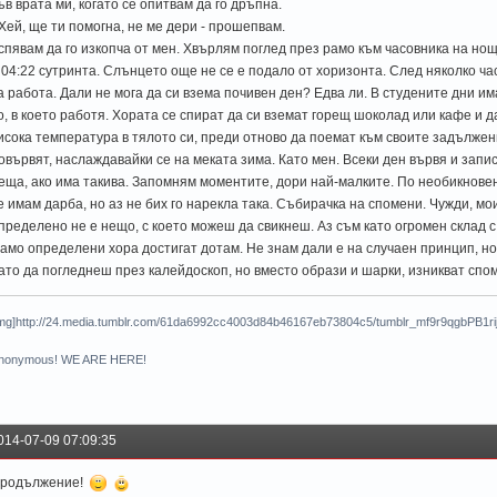
ъв врата ми, когато се опитвам да го дръпна.
 Хей, ще ти помогна, не ме дери - прошепвам.
спявам да го изкопча от мен. Хвърлям поглед през рамо към часовника на но
 04:22 сутринта. Слънцето още не се е подало от хоризонта. След няколко ча
а работа. Дали не мога да си взема почивен ден? Едва ли. В студените дни и
о, в което работя. Хората се спират да си вземат горещ шоколад или кафе и 
исока температура в тялото си, преди отново да поемат към своите задължен
овървят, наслаждавайки се на меката зима. Като мен. Всеки ден вървя и запис
еща, ако има такива. Запомням моментите, дори най-малките. По необикнове
е имам дарба, но аз не бих го нарекла така. Събирачка на спомени. Чужди, мои 
пределено не е нещо, с което можеш да свикнеш. Аз съм като огромен склад с
амо определени хора достигат дотам. Не знам дали е на случаен принцип, но
ато да погледнеш през калейдоскоп, но вместо образи и шарки, изникват спо
img]http://24.media.tumblr.com/61da6992cc4003d84b46167eb73804c5/tumblr_mf9r9qgbPB1rijb
nonymous! WE ARE HERE!
014-07-09 07:09:35
родължение!