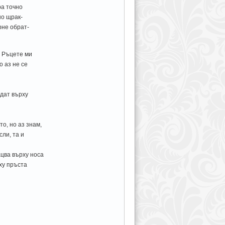
ра точно
но щрак-
рне обрат-
. Ръцете ми
 аз не се
адат върху
о, но аз знам,
сли, та и
цва върху носа
рху пръста