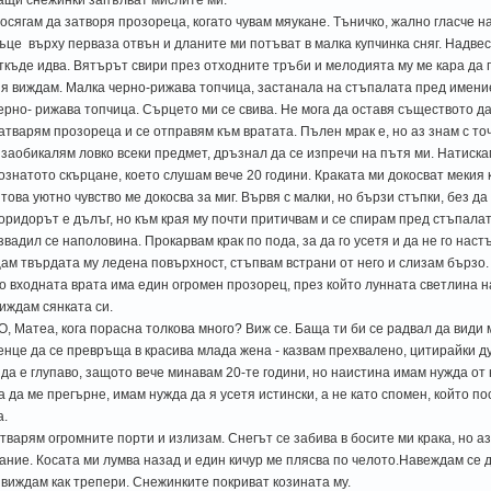
осягам да затворя прозореца, когато чувам мяукане. Тъничко, жално гласче н
ъце върху перваза отвън и дланите ми потъват в малка купчинка сняг. Надвес
ткъде идва. Вятърът свири през отходните тръби и мелодията му ме кара да
 я виждам. Малка черно-рижава топчица, застанала на стъпалата пред имен
ерно- рижава топчица. Сърцето ми се свива. Не мога да оставя съществото да
атварям прозореца и се отправям към вратата. Пълен мрак е, но аз знам с то
 заобикалям ловко всеки предмет, дръзнал да се изпречи на пътя ми. Натиска
ознатото скърцане, което слушам вече 20 години. Краката ми докосват мекия 
 това уютно чувство ме докосва за миг. Вървя с малки, но бързи стъпки, без д
оридорът е дълъг, но към края му почти притичвам и се спирам пред стъпалат
звадил се наполовина. Прокарвам крак по пода, за да го усетя и да не го настъ
ам твърдата му ледена повърхност, стъпвам встрани от него и слизам бързо.
о входната врата има един огромен прозорец, през който лунната светлина 
иждам сянката си.
 О, Матеа, кога порасна толкова много? Виж се. Баща ти би се радвал да види
енце да се превръща в красива млада жена - казвам прехвалено, цитирайки 
 да е глупаво, защото вече минавам 20-те години, но наистина имам нужда от 
а да ме прегърне, имам нужда да я усетя истински, а не като спомен, който п
а.
тварям огромните порти и излизам. Снегът се забива в босите ми крака, но а
ание. Косата ми лумва назад и един кичур ме плясва по челото.Навеждам се 
 виждам как трепери. Снежинките покриват козината му.