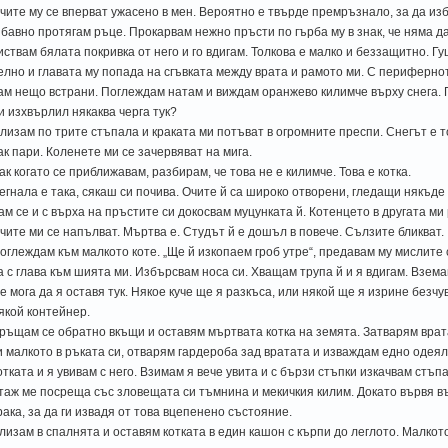
чите му се вперват ужасено в мен. Вероятно е твърде премръзнало, за да изб
 бавно протягам ръце. Прокарвам нежно пръсти по гърба му в знак, че няма да
иствам бялата покривка от него и го вдигам. Толкова е малко и беззащитно. Гу
елно и главата му попада на сгъвката между врата и рамото ми. С периферно
ам нещо встрани. Поглеждам натам и виждам оранжево килимче върху снега. 
и изхвърлил някаква черга тук?
лизам по трите стъпала и краката ми потъват в огромните преспи. Снегът е т
ак пари. Коленете ми се зачервяват на мига.
ак когато се приближавам, разбирам, че това не е килимче. Това е котка.
егнала е така, сякаш си почива. Очите й са широко отворени, гледащи някъде
ам се и с върха на пръстите си докосвам муцунката й. Котенцето в другата ми
чите ми се напълват. Мъртва е. Студът й е дошъл в повече. Сълзите бликват.
оглеждам към малкото коте. „Ще й изкопаем гроб утре“, предавам му мислите с
а с глава към шията ми. Избърсвам носа си. Хващам трупа й и я вдигам. Вземам
е мога да я оставя тук. Някое куче ще я разкъса, или някой ще я изрине безчу
якой контейнер.
ръщам се обратно вкъщи и оставям мъртвата котка на земята. Затварям врат
и малкото в ръката си, отварям гардероба зад вратата и изваждам едно одеял
отката и я увивам с него. Взимам я вече увита и с бързи стъпки изкачвам стъп
таж ме посреща със зловещата си тъмнина и мекичкия килим. Докато вървя в
рака, за да ги извадя от това вцепенено състояние.
лизам в спалнята и оставям котката в един кашон с кърпи до леглото. Малкот