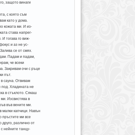
го, защото винаги
та, с която съм
вам като у дома.
о кожата ми. И из-
ката става напрег-
 И тогава го виж-
окус и аз не ус-
Залива се от смях.
дам. Падам и падам,
ирам, че всеки
а. Закривам очи с ръце
ки път.
 в сауна. Отвивам
я под. Хладината не
ка в стъклото. Сякаш
 ми. Изсвистява в
ъв във вените ми.
в малки капчици. Навън
о пръстите ми все
 друго, различно от
 с нейните танцу-