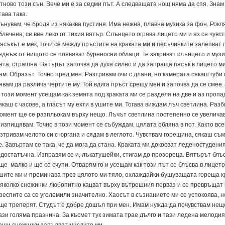
тново този сън. Вече ми е за седми път. А следващата нощ няма да спя. Знам 
тава така.
ънувам, че бродя из някаква пустиня. Има нежна, плавна музика за фон. Рокля
блечена, се вее леко от тихия вятър. Слънцето огрява лицето ми и аз се чувст
ясъкът е мек, точи се между пръстите на краката ми и песъчинките залепват п
еднъж от нищото се появяват буреносни облаци. Те закриват слънцето и музи
ата, страшна. Вятърът започва да духа силно и да запраща пясък в лицето ми.
ам. Образът. Точно пред мен. Разтривам очи с длани, но камерата сякаш губи ф
явам да различа чертите му. Той вдига пръст срещу мен и започва да се смее. 
 този момент усещам как земята под краката ми се разделя на две и аз пропа
якаш с часове, а гласът му ехти в ушите ми. Тогава виждам лъч светлина. Разб
омент ще се разпльокам върху нещо. Лъчът светлина постепенно се увеличав
 изпищявам. Точно в този момент се събуждам, цялата обляна в пот. Както все
зтривам челото си с юргана и сядам в леглото. Чувствам горещина, сякаш съм
е. Завъртам се така, че да мога да стана. Краката ми докосват леденостудени
 достатъчна. Изправям се и, лъкатушейки, стигам до прозореца. Вятърът блъс
ще малко и ще се счупи. Отварям го и усещам как този път се блъсва в лицето
шите ми и преминава през цялото ми тяло, охлаждайки бушуващата гореща кр
яколко снежинки любопитно кацват върху вътрешния перваз и се превръщат 
респите са се уголемили значително. Хаосът в съзнанието ми се успокоява, н
ще треперят. Студът е добре дошъл при мен. Имам нужда да почувствам нещо
ази голяма празнина. За късмет тук зимата трае дълго и тази ледена мелодия
ащи снежинки запълват мислите ми.