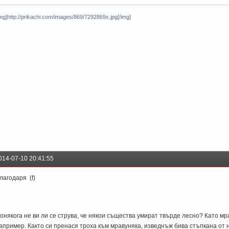
img]http://prikachi.com/images/869/7292869x.jpg[/img]
014-07-10 20:41:55
лагодаря (f)
онякога не ви ли се струва, че някои същества умират твърде лесно? Като мр
апример. Както си пренася троха към мравуняка, изведнъж бива стъпкана от н