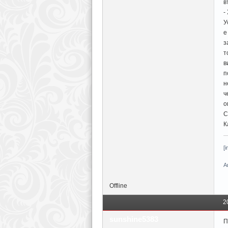
в
-
У
е
з
т
в
п
н
ч
о
С
К
[
A
Offline
2
sunshine5383
П