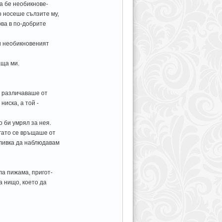
ма бе необикнове-
о носеше сълзите му,
рва в по-добрите
 и необикновеният
аща ми.
е различаваше от
иска, а той -
 би умрял за нея.
огато се връщаше от
тливка да наблюдавам
ла пижама, пригот-
а нищо, което да