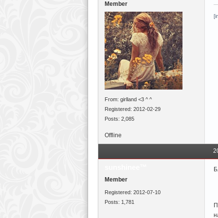
Member
[
From: girlland <3 ^ ^
Registered: 2012-02-29
Posts: 2,085
Offline
2
sunshinee™
Б
Member
Registered: 2012-07-10
Posts: 1,781
П
н