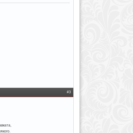
#3
авката,
якого.