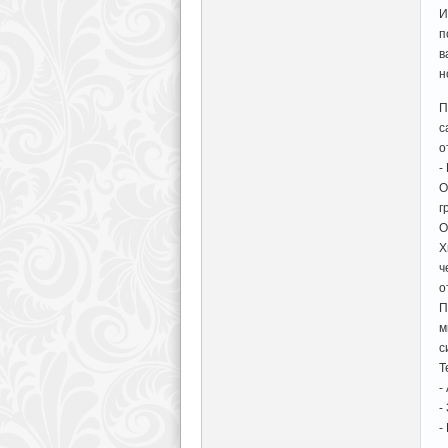
И
п
в
н
П
с
о
-
О
г
О
Х
ч
о
П
м
с
Т
-
-
-
-