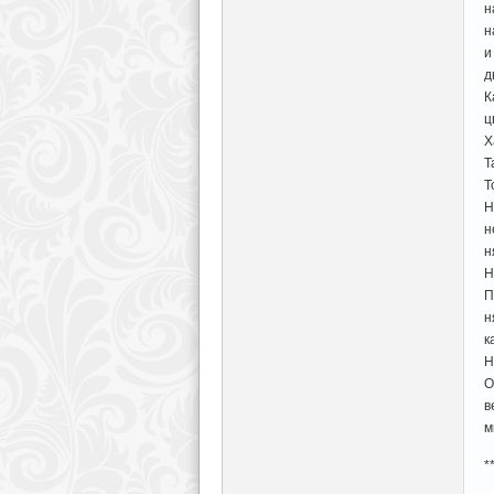
н
н
и
д
К
ц
Х
Т
Т
Н
н
н
Н
П
н
к
Н
О
в
м
*