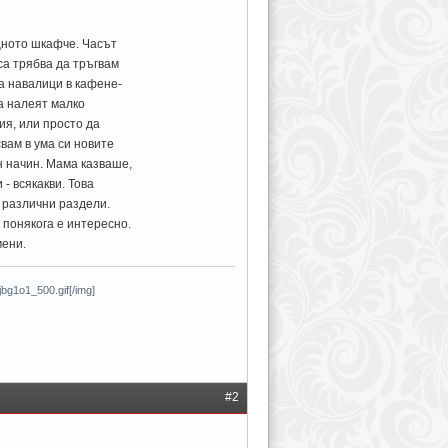
щното шкафче. Часът
са трябва да тръгвам
ма навалици в кафене-
да налеят малко
ия, или просто да
вам в ума си новите
н начин. Мама казваше,
- всякакви. Това
 различни раздели.
 понякога е интересно.
мени.
g1o1_500.gif[/img]
#2