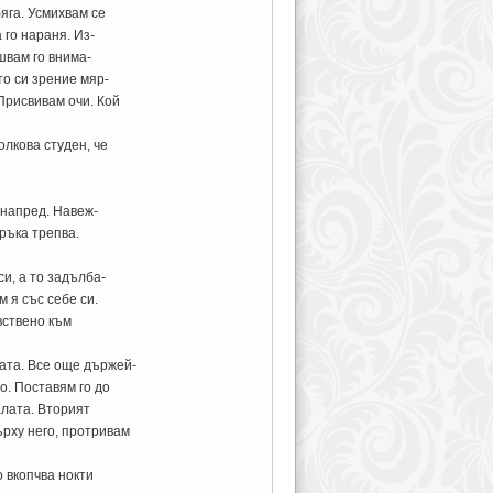
яга. Усмихвам се
 го нараня. Из-
швам го внима-
то си зрение мяр-
Присвивам очи. Кой
олкова студен, че
 напред. Навеж-
 ръка трепва.
и, а то задълба-
 я със себе си.
вствено към
ата. Все още държей-
о. Поставям го до
алата. Вторият
ърху него, протривам
о вкопчва нокти