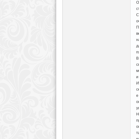
О
с
С
о
П
в
н
д
п
В
с
м
и
И
с
е
о
у
Н
п
о
т
в