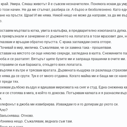
 край. Умира. Сякаш животът й е съвсем незначителен. Понякога искам да ум
о този начин. Не да ме стъпчат, разбира се. А бързо и безболезнено. Като ед
ане на пръсти. Щрак! И ме няма. Никой нищо не може да направи, за да ме въ
о.
оставям мъртвата котка, увита в калъфка, в предварително изкопаната дупка
а премръзнали и зачервени от държенето на лопатата в този мразовит ден, но
тказвам и връщам обратно пръстта. С крака заглаждам снега отгоре.
 Почивай в мир, миличка. Съжалявам, че си замина така - прошепвам.
ставам на мястото си още няколко секунди, загледана в калта. Снежинките п
роба и се разтапят. Вятърът щипе бузите ми и запраща прашинки в очите ми.
тправям се към бараката, откъдето взех лопатата.
върлям я вътре и трясвам вратата. Дървената къщурка се разклаща страховит
е няма да се срути. Тук е от много отдавна. Когато майка ми и баща ми се нане
т преди тях.
оемам дълбоко въздух и вдишвам миризмата на сняг и студ. Една снежинка ка
и и се стопява в мига, в който го докосва. Потърквам капката и я разнасям въ
и.
елефонът в джоба ми извибрирва. Изваждам го и го допирам до ухото си.
 Ало?
 Закъсняваш. Отново.
 Изникна нещо. Съжалявам, веднага съм там.
 Дано да е така.