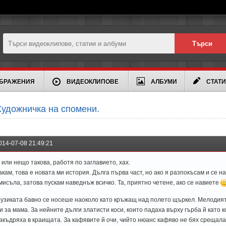
БРАЖЕНИЯ
ВИДЕОКЛИПОВЕ
АЛБУМИ
СТАТ
удожничка на спомени.
014-07-08 21:49:21
.. или нещо такова, работя по заглавието, хах.
акам, това е новата ми история. Дълга първа част, но ако я разпокъсам и се н
мисъла, затова пускам наведнъж всичко. Та, приятно четене, ако се навиете
узиката бавно се носеше наоколо като кръжащ над полето щъркел. Мелодия
и за мама. За нейните дълги златисти коси, които падаха върху гърба й като к
акъдряха в краищата. За кафявите й очи, чийто нюанс кафяво не бях срещала 