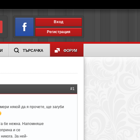
Вход
Регистрация
ИИ
ТЪРСАЧКА
ФОРУМ
#1
амери някой да я прочете, ще загуби
та бе нежна. Напомняше
оприна и се
никога. За ней-