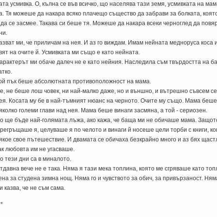
ата усмивка. О, кълна се във всичко, що населява тази земя, усмивката на ма
а. Тя можеше да накара всяко плачещо същество да забрави за болката, коят
 да се засмее. Такава си беше тя. Можеше да накара всеки черноглед да повя
ни.
азват ми, че приличам на нея. И аз го виждам. Имам нейната медноруса коса
вят на очите й. Усмивката ми също е като нейната.
арактерът ми обаче далеч не е като нейния. Наследила съм твърдостта на б
атко.
ой пък беше абсолютната противоположност на мама.
е, не беше лош човек, ни най-малко даже, но и външно, и вътрешно съвсем с
ея. Косата му бе в най-тъмният нюанс на черното. Очите му също. Мама беше н
яколко големи глави над нея. Мама беше винаги засмяна, а той - сериозен.
о ще бъде най-голямата лъжа, ако кажа, че баща ми не обичаше мама. Защото
регръщаше я, целуваше я по челото и винаги й носеше цели торби с книги, к
якое свое пътешествие. И двамата се обичаха безкрайно много и аз бях щас
ак любовта им не угасваше.
о тези дни са в миналото.
тдавна вече не е така. Няма я тази мека топлина, която ме сгряваше като топ
ена за студена зимна нощ. Няма го и чувството за обич, за привързаност. Ням
и казва, че не съм сама.
**