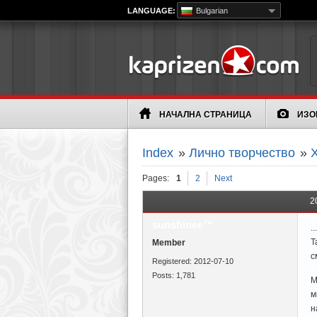
LANGUAGE:
Bulgarian
НАЧАЛНА СТРАНИЦА
ИЗО
Index
»
Лично творчество
»
Х
Pages:
1
2
Next
2
sunshinee™
.
Т
Member
с
Registered: 2012-07-10
Posts: 1,781
М
м
н