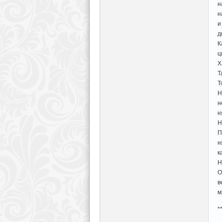
н
н
и
д
К
ц
Х
Т
Т
Н
н
н
Н
П
н
к
Н
О
в
м
*