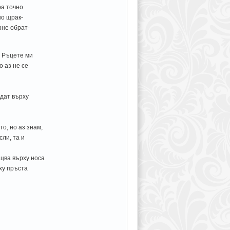
ра точно
но щрак-
рне обрат-
. Ръцете ми
 аз не се
адат върху
о, но аз знам,
сли, та и
цва върху носа
рху пръста