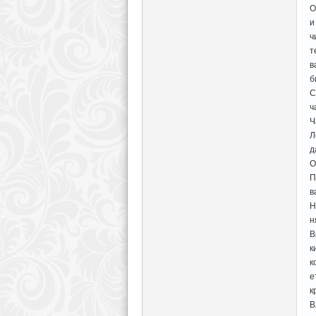
О
и
ч
т
в
б
С
ч
Ч
Л
д
О
П
в
Н
н
В
к
к
е
к
В