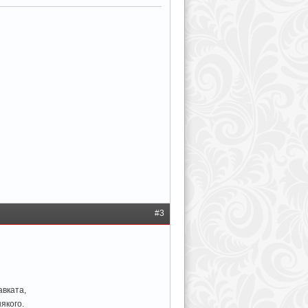
#3
авката,
якого.