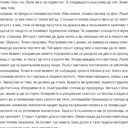
тново този сън. Вече ми е за седми път. А следващата нощ няма да спя. Знам 
тава така.
ънувам, че бродя из някаква пустиня. Има нежна, плавна музика за фон. Рокля
блечена, се вее леко от тихия вятър. Слънцето огрява лицето ми и аз се чувст
ясъкът е мек, точи се между пръстите на краката ми и песъчинките залепват п
еднъж от нищото се появяват буреносни облаци. Те закриват слънцето и музи
ата, страшна. Вятърът започва да духа силно и да запраща пясък в лицето ми.
ам. Образът. Точно пред мен. Разтривам очи с длани, но камерата сякаш губи ф
явам да различа чертите му. Той вдига пръст срещу мен и започва да се смее. 
 този момент усещам как земята под краката ми се разделя на две и аз пропа
якаш с часове, а гласът му ехти в ушите ми. Тогава виждам лъч светлина. Разб
омент ще се разпльокам върху нещо. Лъчът светлина постепенно се увеличав
 изпищявам. Точно в този момент се събуждам, цялата обляна в пот. Както все
зтривам челото си с юргана и сядам в леглото. Чувствам горещина, сякаш съм
е. Завъртам се така, че да мога да стана. Краката ми докосват леденостудени
 достатъчна. Изправям се и, лъкатушейки, стигам до прозореца. Вятърът блъс
ще малко и ще се счупи. Отварям го и усещам как този път се блъсва в лицето
шите ми и преминава през цялото ми тяло, охлаждайки бушуващата гореща кр
яколко снежинки любопитно кацват върху вътрешния перваз и се превръщат 
респите са се уголемили значително. Хаосът в съзнанието ми се успокоява, н
ще треперят. Студът е добре дошъл при мен. Имам нужда да почувствам нещо
ази голяма празнина. За късмет тук зимата трае дълго и тази ледена мелодия
ащи снежинки запълват мислите ми.