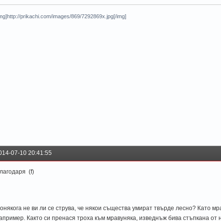
img]http://prikachi.com/images/869/7292869x.jpg[/img]
014-07-10 20:41:55
лагодаря (f)
онякога не ви ли се струва, че някои същества умират твърде лесно? Като мр
апример. Както си пренася троха към мравуняка, изведнъж бива стъпкана от н