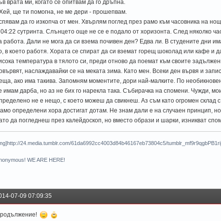
ъв врата ми, когато се опитвам да го дръпна.
 Хей, ще ти помогна, не ме дери - прошепвам.
спявам да го изкопча от мен. Хвърлям поглед през рамо към часовника на но
 04:22 сутринта. Слънцето още не се е подало от хоризонта. След няколко ча
а работа. Дали не мога да си взема почивен ден? Едва ли. В студените дни и
о, в което работя. Хората се спират да си вземат горещ шоколад или кафе и 
исока температура в тялото си, преди отново да поемат към своите задължен
овървят, наслаждавайки се на меката зима. Като мен. Всеки ден вървя и запис
еща, ако има такива. Запомням моментите, дори най-малките. По необикнове
е имам дарба, но аз не бих го нарекла така. Събирачка на спомени. Чужди, мои 
пределено не е нещо, с което можеш да свикнеш. Аз съм като огромен склад с
амо определени хора достигат дотам. Не знам дали е на случаен принцип, но
ато да погледнеш през калейдоскоп, но вместо образи и шарки, изникват спо
img]http://24.media.tumblr.com/61da6992cc4003d84b46167eb73804c5/tumblr_mf9r9qgbPB1rijb
nonymous! WE ARE HERE!
014-07-09 07:09:35
родължение!