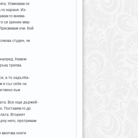
яга. Усмихвам се
 го нараня. Из-
швам го внима-
то си зрение мяр-
Присвивам очи. Кой
олкова студен, че
 напред. Навеж-
 ръка трепва.
и, а то задълба-
 я със себе си.
вствено към
ата. Все още държей-
о. Поставям го до
алата. Вторият
ърху него, протривам
о вкопчва нокти