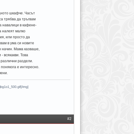
щното шкафче. Часът
са трябва да тръгвам
ма навалици в кафене-
да налеят малко
ия, или просто да
вам в ума си новите
н начин. Мама казваше,
- всякакви. Това
 различни раздели.
 понякога е интересно.
мени.
g1o1_500.gif[/img]
#2