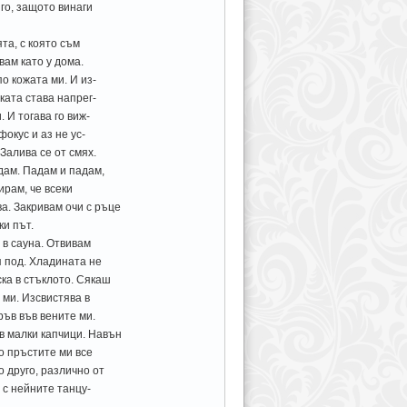
го, защото винаги
та, с която съм
вам като у дома.
о кожата ми. И из-
ката става напрег-
 И тогава го виж-
окус и аз не ус-
Залива се от смях.
дам. Падам и падам,
ирам, че всеки
а. Закривам очи с ръце
ки път.
 в сауна. Отвивам
я под. Хладината не
ка в стъклото. Сякаш
 ми. Изсвистява в
ъв във вените ми.
в малки капчици. Навън
о пръстите ми все
 друго, различно от
 с нейните танцу-