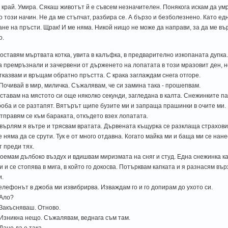
 край. Умира. Сякаш животът й е съвсем незначителен. Понякога искам да ум
о този начин. Не да ме стъпчат, разбира се. А бързо и безболезнено. Като ед
ане на пръсти. Щрак! И ме няма. Никой нищо не може да направи, за да ме въ
о.
оставям мъртвата котка, увита в калъфка, в предварително изкопаната дупка
а премръзнали и зачервени от държенето на лопатата в този мразовит ден, но
тказвам и връщам обратно пръстта. С крака заглаждам снега отгоре.
 Почивай в мир, миличка. Съжалявам, че си замина така - прошепвам.
ставам на мястото си още няколко секунди, загледана в калта. Снежинките п
роба и се разтапят. Вятърът щипе бузите ми и запраща прашинки в очите ми.
тправям се към бараката, откъдето взех лопатата.
върлям я вътре и трясвам вратата. Дървената къщурка се разклаща страховит
е няма да се срути. Тук е от много отдавна. Когато майка ми и баща ми се нане
т преди тях.
оемам дълбоко въздух и вдишвам миризмата на сняг и студ. Една снежинка ка
и и се стопява в мига, в който го докосва. Потърквам капката и я разнасям въ
и.
елефонът в джоба ми извибрирва. Изваждам го и го допирам до ухото си.
 Ало?
 Закъсняваш. Отново.
 Изникна нещо. Съжалявам, веднага съм там.
 Дано да е така.