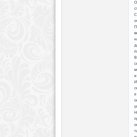
О
с
С
о
П
в
н
д
п
В
с
м
и
И
с
е
о
у
Н
п
о
т
в