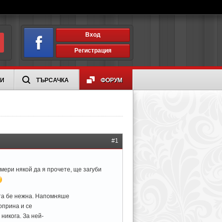
Вход
Регистрация
ИИ
ТЪРСАЧКА
ФОРУМ
#1
амери някой да я прочете, ще загуби
та бе нежна. Напомняше
оприна и се
никога. За ней-