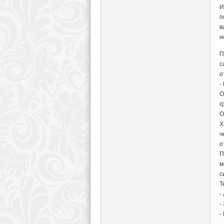
И
п
в
н
П
с
о
-
О
г
О
Х
ч
о
П
м
с
Т
-
-
-
-