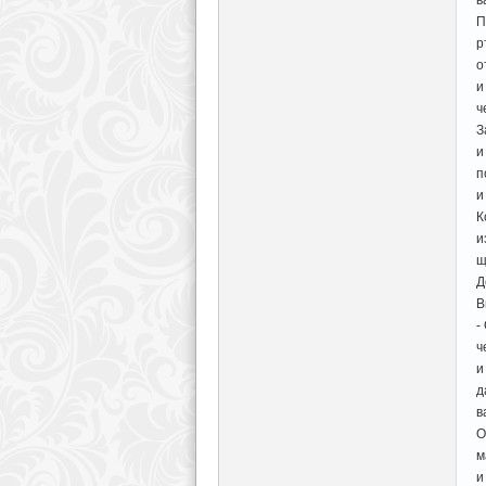
П
р
о
и
ч
З
и
п
и
К
и
щ
Д
В
-
ч
и
д
в
О
м
и