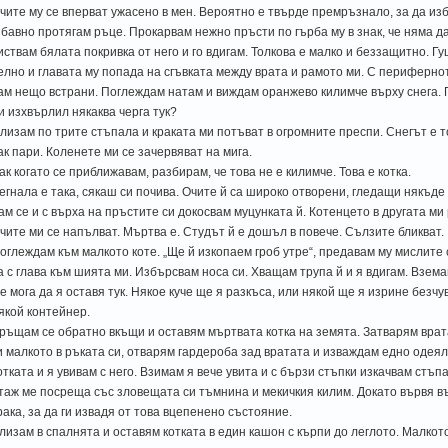
чите му се вперват ужасено в мен. Вероятно е твърде премръзнало, за да изб
 бавно протягам ръце. Прокарвам нежно пръсти по гърба му в знак, че няма да
иствам бялата покривка от него и го вдигам. Толкова е малко и беззащитно. Гу
елно и главата му попада на сгъвката между врата и рамото ми. С периферно
ам нещо встрани. Поглеждам натам и виждам оранжево килимче върху снега. 
и изхвърлил някаква черга тук?
лизам по трите стъпала и краката ми потъват в огромните преспи. Снегът е т
ак пари. Коленете ми се зачервяват на мига.
ак когато се приближавам, разбирам, че това не е килимче. Това е котка.
егнала е така, сякаш си почива. Очите й са широко отворени, гледащи някъде
ам се и с върха на пръстите си докосвам муцунката й. Котенцето в другата ми
чите ми се напълват. Мъртва е. Студът й е дошъл в повече. Сълзите бликват.
оглеждам към малкото коте. „Ще й изкопаем гроб утре“, предавам му мислите с
а с глава към шията ми. Избърсвам носа си. Хващам трупа й и я вдигам. Вземам
е мога да я оставя тук. Някое куче ще я разкъса, или някой ще я изрине безчу
якой контейнер.
ръщам се обратно вкъщи и оставям мъртвата котка на земята. Затварям врат
и малкото в ръката си, отварям гардероба зад вратата и изваждам едно одеял
отката и я увивам с него. Взимам я вече увита и с бързи стъпки изкачвам стъп
таж ме посреща със зловещата си тъмнина и мекичкия килим. Докато вървя в
рака, за да ги извадя от това вцепенено състояние.
лизам в спалнята и оставям котката в един кашон с кърпи до леглото. Малкот