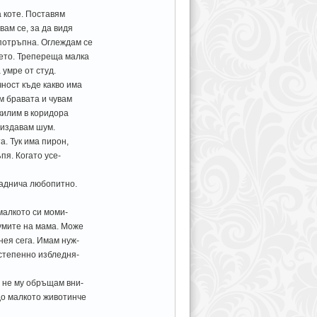
а коте. Поставям
вам се, за да видя
 потръпна. Оглеждам се
ието. Трепереща малка
 умре от студ.
чност къде какво има
м бравата и чувам
килим в коридора
а издавам шум.
а. Тук има пирон,
пя. Когато усе-
наднича любопитно.
 малкото си моми-
думите на мама. Може
нея сега. Имам нуж-
остепенно избледня-
з не му обръщам вни-
до малкото животинче