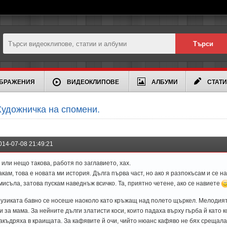
БРАЖЕНИЯ
ВИДЕОКЛИПОВЕ
АЛБУМИ
СТАТ
удожничка на спомени.
014-07-08 21:49:21
.. или нещо такова, работя по заглавието, хах.
акам, това е новата ми история. Дълга първа част, но ако я разпокъсам и се н
мисъла, затова пускам наведнъж всичко. Та, приятно четене, ако се навиете
узиката бавно се носеше наоколо като кръжащ над полето щъркел. Мелодия
и за мама. За нейните дълги златисти коси, които падаха върху гърба й като к
акъдряха в краищата. За кафявите й очи, чийто нюанс кафяво не бях срещала 