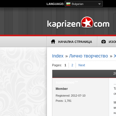
LANGUAGE:
Bulgarian
НАЧАЛНА СТРАНИЦА
ИЗО
Index
»
Лично творчество
»
Х
Pages:
1
2
Next
2
sunshinee™
.
Т
Member
с
Registered: 2012-07-10
Posts: 1,781
М
м
н