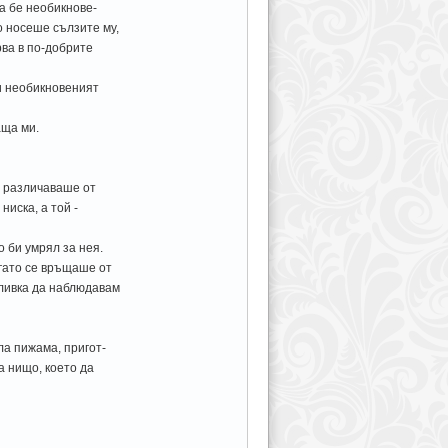
ма бе необикнове-
о носеше сълзите му,
рва в по-добрите
 и необикновеният
аща ми.
е различаваше от
иска, а той -
 би умрял за нея.
огато се връщаше от
тливка да наблюдавам
ла пижама, пригот-
а нищо, което да