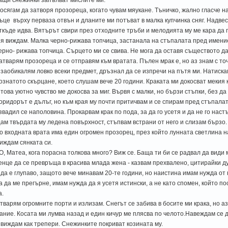
осягам да затворя прозореца, когато чувам мяукане. Тъничко, жално гласче н
ъце върху перваза отвън и дланите ми потъват в малка купчинка сняг. Надвес
ткъде идва. Вятърът свири през отходните тръби и мелодията му ме кара да
 я виждам. Малка черно-рижава топчица, застанала на стъпалата пред имен
ерно- рижава топчица. Сърцето ми се свива. Не мога да оставя съществото да
атварям прозореца и се отправям към вратата. Пълен мрак е, но аз знам с то
 заобикалям ловко всеки предмет, дръзнал да се изпречи на пътя ми. Натиска
ознатото скърцане, което слушам вече 20 години. Краката ми докосват мекия 
 това уютно чувство ме докосва за миг. Вървя с малки, но бързи стъпки, без д
оридорът е дълъг, но към края му почти притичвам и се спирам пред стъпалат
звадил се наполовина. Прокарвам крак по пода, за да го усетя и да не го настъ
ам твърдата му ледена повърхност, стъпвам встрани от него и слизам бързо.
о входната врата има един огромен прозорец, през който лунната светлина 
иждам сянката си.
 О, Матеа, кога порасна толкова много? Виж се. Баща ти би се радвал да види
енце да се превръща в красива млада жена - казвам прехвалено, цитирайки 
 да е глупаво, защото вече минавам 20-те години, но наистина имам нужда от 
а да ме прегърне, имам нужда да я усетя истински, а не като спомен, който п
а.
тварям огромните порти и излизам. Снегът се забива в босите ми крака, но а
ание. Косата ми лумва назад и един кичур ме плясва по челото.Навеждам се 
 виждам как трепери. Снежинките покриват козината му.