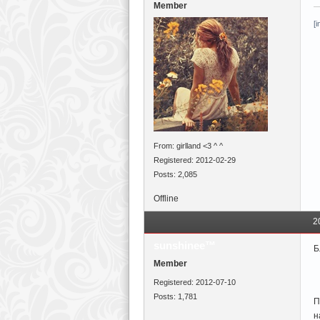
Member
[
From: girlland <3 ^ ^
Registered: 2012-02-29
Posts: 2,085
Offline
2
sunshinee™
Б
Member
Registered: 2012-07-10
Posts: 1,781
П
н