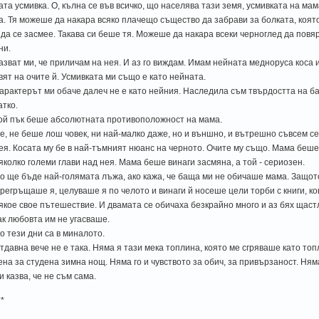
ата усмивка. О, кълна се във всичко, що населява тази земя, усмивката на ма
а. Тя можеше да накара всяко плачещо същество да забрави за болката, коят
 да се засмее. Такава си беше тя. Можеше да накара всеки черноглед да повя
ни.
азват ми, че приличам на нея. И аз го виждам. Имам нейната медноруса коса
вят на очите й. Усмивката ми също е като нейната.
арактерът ми обаче далеч не е като нейния. Наследила съм твърдостта на б
атко.
ой пък беше абсолютната противоположност на мама.
е, не беше лош човек, ни най-малко даже, но и външно, и вътрешно съвсем с
ея. Косата му бе в най-тъмният нюанс на черното. Очите му също. Мама беше н
яколко големи глави над нея. Мама беше винаги засмяна, а той - сериозен.
о ще бъде най-голямата лъжа, ако кажа, че баща ми не обичаше мама. Защото
регръщаше я, целуваше я по челото и винаги й носеше цели торби с книги, к
якое свое пътешествие. И двамата се обичаха безкрайно много и аз бях щас
ак любовта им не угасваше.
о тези дни са в миналото.
тдавна вече не е така. Няма я тази мека топлина, която ме сгряваше като топ
ена за студена зимна нощ. Няма го и чувството за обич, за привързаност. Ням
и казва, че не съм сама.
**