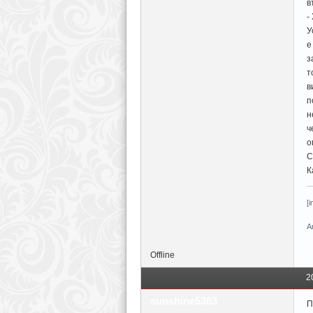
в
-
У
е
з
т
в
п
н
ч
о
С
К
[
A
Offline
2
sunshine5383
П