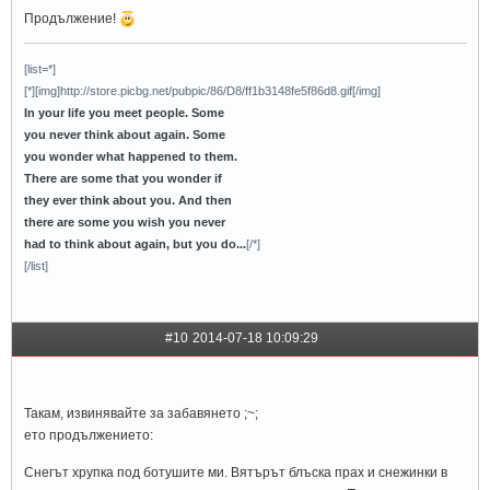
Продължение!
[list=*]
[*][img]http://store.picbg.net/pubpic/86/D8/ff1b3148fe5f86d8.gif[/img]
In your life you meet people. Some
you never think about again. Some
you wonder what happened to them.
There are some that you wonder if
they ever think about you. And then
there are some you wish you never
had to think about again, but you do...
[/*]
[/list]
#10
2014-07-18 10:09:29
sunshinee™
Такам, извинявайте за забавянето ;~;
ето продължението:
Снегът хрупка под ботушите ми. Вятърът блъска прах и снежинки в