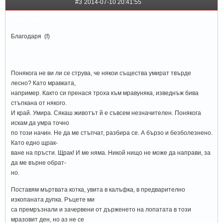
#3
2014-07-10 20:41:55
sunshinee™
Благодаря (f)
Понякога не ви ли се струва, че някои същества умират твърде
лесно? Като мравката,
например. Както си пренася троха към мравуняка, изведнъж бива
стъпкана от някого.
И край. Умира. Сякаш животът й е съвсем незначителен. Понякога
искам да умра точно
по този начин. Не да ме стъпчат, разбира се. А бързо и безболезнено.
Като едно щрак-
ване на пръсти. Щрак! И ме няма. Никой нищо не може да направи, за
да ме върне обрат-
но.
Поставям мъртвата котка, увита в калъфка, в предварително
изкопаната дупка. Ръцете ми
са премръзнали и зачервени от държенето на лопатата в този
мразовит ден, но аз не се