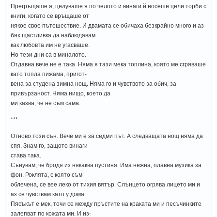
Прегръщаше я, целуваше я по челото и винаги й носеше цели торби с
книги, когато се връщаше от
някое свое пътешествие. И двамата се обичаха безкрайно много и аз
бях щастливка да наблюдавам
как любовта им не угасваше.
Но тези дни са в миналото.
Отдавна вече не е така. Няма я тази мека топлина, която ме сгряваше
като топла пижама, пригот-
вена за студена зимна нощ. Няма го и чувството за обич, за
привързаност. Няма нищо, което да
ми казва, че не съм сама.
***
Отново този сън. Вече ми е за седми път. А следващата нощ няма да
спя. Знам го, защото винаги
става така.
Сънувам, че бродя из някаква пустиня. Има нежна, плавна музика за
фон. Роклята, с която съм
облечена, се вее леко от тихия вятър. Слънцето огрява лицето ми и
аз се чувствам като у дома.
Пясъкът е мек, точи се между пръстите на краката ми и песъчинките
залепват по кожата ми. И из-