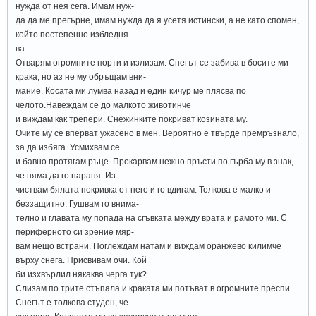
нужда от нея сега. Имам нуж-
да да ме прегърне, имам нужда да я усетя истински, а не като спомен,
който постепенно избледня-
ва.
Отварям огромните порти и излизам. Снегът се забива в босите ми
крака, но аз не му обръщам вни-
мание. Косата ми лумва назад и един кичур ме плясва по
челото.Навеждам се до малкото животинче
и виждам как трепери. Снежинките покриват козината му.
Очите му се вперват ужасено в мен. Вероятно е твърде премръзнало,
за да избяга. Усмихвам се
и бавно протягам ръце. Прокарвам нежно пръсти по гърба му в знак,
че няма да го нараня. Из-
чиствам бялата покривка от него и го вдигам. Толкова е малко и
беззащитно. Гушвам го внима-
телно и главата му попада на сгъвката между врата и рамото ми. С
периферното си зрение мяр-
вам нещо встрани. Поглеждам натам и виждам оранжево килимче
върху снега. Присвивам очи. Кой
би изхвърлил някаква черга тук?
Слизам по трите стъпала и краката ми потъват в огромните преспи.
Снегът е толкова студен, че