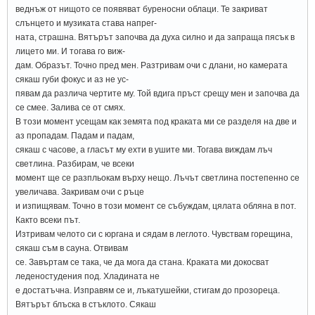
веднъж от нищото се появяват буреносни облаци. Те закриват
слънцето и музиката става напрег-
ната, страшна. Вятърът започва да духа силно и да запраща пясък в
лицето ми. И тогава го виж-
дам. Образът. Точно пред мен. Разтривам очи с длани, но камерата
сякаш губи фокус и аз не ус-
пявам да различа чертите му. Той вдига пръст срещу мен и започва да
се смее. Залива се от смях.
В този момент усещам как земята под краката ми се разделя на две и
аз пропадам. Падам и падам,
сякаш с часове, а гласът му ехти в ушите ми. Тогава виждам лъч
светлина. Разбирам, че всеки
момент ще се разпльокам върху нещо. Лъчът светлина постепенно се
увеличава. Закривам очи с ръце
и изпищявам. Точно в този момент се събуждам, цялата обляна в пот.
Както всеки път.
Изтривам челото си с юргана и сядам в леглото. Чувствам горещина,
сякаш съм в сауна. Отвивам
се. Завъртам се така, че да мога да стана. Краката ми докосват
леденостудения под. Хладината не
е достатъчна. Изправям се и, лъкатушейки, стигам до прозореца.
Вятърът блъска в стъклото. Сякаш