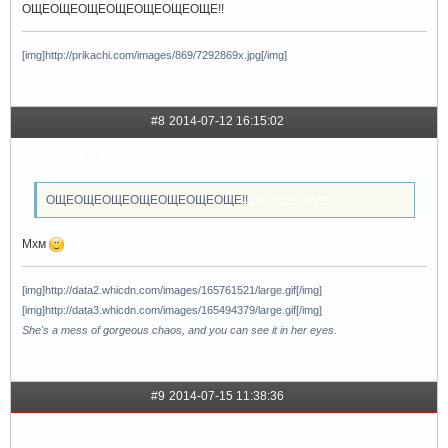
ОЩЕОЩЕОЩЕОЩЕОЩЕОЩЕОЩЕ!!
дедедефхйде
[img]http://prikachi.com/images/869/7292869x.jpg[/img]
#8
2014-07-12 16:15:02
famouss__girll
ОЩЕОЩЕОЩЕОЩЕОЩЕОЩЕОЩЕ!!
дедедефхйде
Мхм
[img]http://data2.whicdn.com/images/165761521/large.gif[/img]
[img]http://data3.whicdn.com/images/165494379/large.gif[/img]
She's a mess of gorgeous chaos, and you can see it in her eyes.
#9
2014-07-15 11:38:36
love_hurts