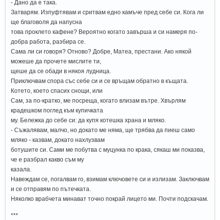
- Дано да е така.
Затварям. Изпуфтявам и сритвам едно камъче пред себе си. Кога ли
ще благоволя да напусна
това проклето кафене? Вероятно когато завърша и си намеря по-
добра работа, разбира се.
Сама ли си говоря? Отново? Добре, Матеа, престани. Ако някой
можеше да прочете мислите ти,
щеше да се обади в някоя лудница.
Приключвам спора със себе си и се връщам обратно в къщата.
Котето, което спасих снощи, или
Сам, за по-кратко, ме посреща, когато влизам вътре. Хвърлям
крадешком поглед към купичката
му. Бележка до себе си: да купя котешка храна и мляко.
- Съжалявам, малчо, но докато ме няма, ще трябва да пиеш само
мляко - казвам, докато нахлузвам
ботушите си. Сами ме побутва с муцунка по крака, сякаш ми показва,
че е разбрал какво съм му
казала.
Навеждам се, погалвам го, взимам ключовете си и излизам. Заключвам
и се отправям по пътечката.
Няколко врабчета минават точно покрай лицето ми. Почти подскачам.
***