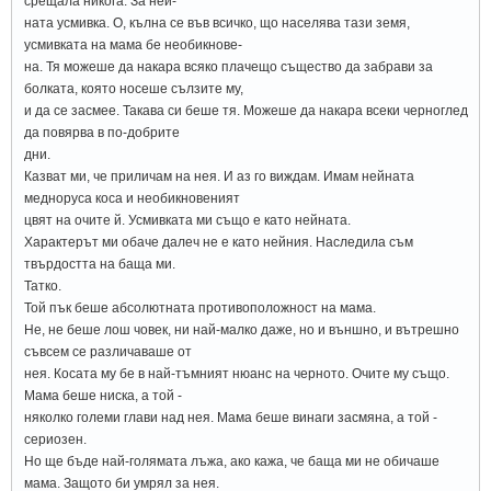
срещала никога. За ней-
ната усмивка. О, кълна се във всичко, що населява тази земя,
усмивката на мама бе необикнове-
на. Тя можеше да накара всяко плачещо същество да забрави за
болката, която носеше сълзите му,
и да се засмее. Такава си беше тя. Можеше да накара всеки черноглед
да повярва в по-добрите
дни.
Казват ми, че приличам на нея. И аз го виждам. Имам нейната
медноруса коса и необикновеният
цвят на очите й. Усмивката ми също е като нейната.
Характерът ми обаче далеч не е като нейния. Наследила съм
твърдостта на баща ми.
Татко.
Той пък беше абсолютната противоположност на мама.
Не, не беше лош човек, ни най-малко даже, но и външно, и вътрешно
съвсем се различаваше от
нея. Косата му бе в най-тъмният нюанс на черното. Очите му също.
Мама беше ниска, а той -
няколко големи глави над нея. Мама беше винаги засмяна, а той -
сериозен.
Но ще бъде най-голямата лъжа, ако кажа, че баща ми не обичаше
мама. Защото би умрял за нея.