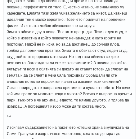
градовете. Можеш да носиш оскъдни дрехи и по този начин да
покажеш перфектното си тяло. Е, честно казано, не знам какво му
харесвате. Цялата тази жега убива желанието за живот. Да хванеш
идеалния тен е малко вероятно. Повечето приличат на препечени
филии. И лятната любов обикновено не си струва.
Зимата обаче е друго нещо. Тя е като прегръдка. Този леден студ, с
който е известна и който повечето ненавиждат, е като корите на
портокал. Никой не ги иска, но за да достигнеш до сочния плод,
трябва да преминеш през тях. Зимата е обвита от студ, леден студ,
студ, който те прорязва като кама. Но зад тази обвивка се крие
нежността. Заглеждали ли сте се в снежинките? В начина, по който
вятърът ги носи в обятията си докато не станат готови да слязат на
земята и да се слеят в мека бяла покривка? Обръщали ли сте
внимание по колко перфектен начин са изваяни тези снежинки?
Сякаш природата е направила оригами и ги пуска от небето. Но вече
кой има време за малките неща в живота? Всичко е въпрос на време и
пари. Тъжното е че ако имаш едното, то нямаш другото. И трябва да
избираш. А погрешният избор може да ти коства много.
***
Изсипвам съдържанието на пакетчето котешка храна в купичката на
Сами. Гранулите издрънчават монотонно, когато се допират до