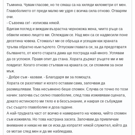
Тъмнина. Чувам гласове, но те сякаш са на хиляди километри от мен.
Главоболието от преди малко ме удря с всичка сила отново. Отварям
очи.
- Съвзема се! - изписква някой.
Вдигам поглед и виждам възрастна чернокожа жена, чиито ръце са
обвили нежно лицето ми. Оглеждам се. Над мен са се надвесили поне
десетина човека. Стомахът ми се обръща и усещам как храната
тръгва обратно към гърлото. Отпускам главата си, за да предотвратя
бълването, от което старата дама ще пострада най-много. Успявам
да се успокоя. Правя опит да стана. Хората държат ръцете ми и ме
повдигат. Когато отново стъпвам на краката си, си спомням за онзи
мъж.
- Добре съм - казвам. - Благодаря ви за помощта.
Хората се разотиват и когато оставам сама, започвам да
размишлявам. Това несъмнено беше спомен. Случва се точно по този
начин: започва със силно главоболие, след това изживявам сцената,
докато истинското ми тяло е в безсъзнание, и накрая се събуждам
със същото главоболие и доза гадене.
А най-трудната част от всичко е намирането на човека, чийто спомен
съм изживяла. Но това настрана засега. Започвам да привличам
внимание и никак не ми се иска да изпратят някой служител, който да
се мотае след мен и да ме наблюдава.