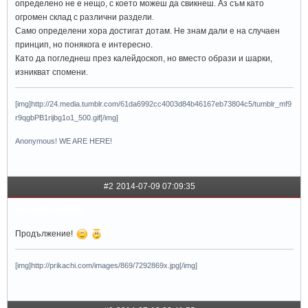
определено не е нещо, с което можеш да свикнеш. Аз съм като
огромен склад с различни раздели.
Само определени хора достигат дотам. Не знам дали е на случаен
принцип, но понякога е интересно.
Като да погледнеш през калейдоскоп, но вместо образи и шарки,
изникват спомени.
[img]http://24.media.tumblr.com/61da6992cc4003d84b46167eb73804c5/tumblr_mf9
r9qgbPB1rijbg1o1_500.gif[/img]
Anonymous! WE ARE HERE!
#2
2014-07-09 07:09:35
sunshine5383
Продължение!
[img]http://prikachi.com/images/869/7292869x.jpg[/img]