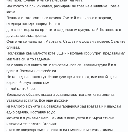
чак пари. Коленете ми се зачервяват на мига.
Чак когато се приближавам, разбирам, че това не е килимче. Това е
котка.
Легнала е така, сякаш си почива. Очите й са широко отворени,
гледащи някъде напред. Навеж-
дам се и с върха на пръстите си докосвам муцунката й. Котенцето в
другата ми ръка трепва.
Очите ми се напълват. Мъртва е. Студът й е дошъл в повече. Сълзите
бликват.
Поглеждам към малкото коте. „Ще й изкопаем гроб утре“, предавам му
мислите си, а то задълба-
ва с глава към шията ми. Избърсвам носа си. Хващам трупа й и я
вдигам. Вземам я със себе си.
Не мога да я оставя тук. Някое куче ще я разкъса, или някой ще я
изрине безчувствено към
някой контейнер.
Връщам се обратно вкъщи и оставям мъртвата котка на земята.
Затварям вратата. Все още държей-
ки малкото в ръката си, отварям гардероба зад вратата и изваждам
едно одеяло. Поставям го до
котката и я увивам с него. Взимам я вече увита и с бързи стъпки
изкачвам стъпалата. Вторият
етаж ме посреща със зловещата си тъмнина и мекичкия килим.