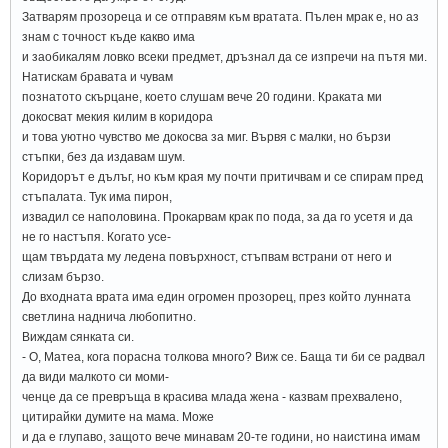
Затварям прозореца и се отправям към вратата. Пълен мрак е, но аз
знам с точност къде какво има
и заобикалям ловко всеки предмет, дръзнал да се изпречи на пътя ми.
Натискам бравата и чувам
познатото скърцане, което слушам вече 20 години. Краката ми
докосват мекия килим в коридора
и това уютно чувство ме докосва за миг. Вървя с малки, но бързи
стъпки, без да издавам шум.
Коридорът е дълъг, но към края му почти притичвам и се спирам пред
стъпалата. Тук има пирон,
извадил се наполовина. Прокарвам крак по пода, за да го усетя и да
не го настъпя. Когато усе-
щам твърдата му ледена повърхност, стъпвам встрани от него и
слизам бързо.
До входната врата има един огромен прозорец, през който лунната
светлина наднича любопитно.
Виждам сянката си.
- О, Матеа, кога порасна толкова много? Виж се. Баща ти би се радвал
да види малкото си моми-
ченце да се превръща в красива млада жена - казвам прехвалено,
цитирайки думите на мама. Може
и да е глупаво, защото вече минавам 20-те години, но наистина имам