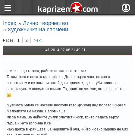
страница
Вход
Index
»
Лично творчество
ния
Регистрация
»
Художничка на спомени.
пове
Вход чрез F
Pages:
1
2
Next
#1
2014-07-08 21:49:21
sunshinee™
... или нещо такова, работя по заглавието, хах.
Такам, това е новата ми история. Дълга първа част, но ако я
разпокъсам и се намери някой да я прочете, ще загуби смисъла,
затова пускам наведнъж всичко. Та, приятно четене, ако се навиете
Музиката бавно се носеше наоколо като кръжащ над полето щъркел.
Мелодията бе нежна. Напомняше
ми за мама. За нейните дълги златисти коси, които падаха върху
гърба й като коприна и се
накъдряха в краищата. За кафявите й очи, чийто нюанс кафяво не бях