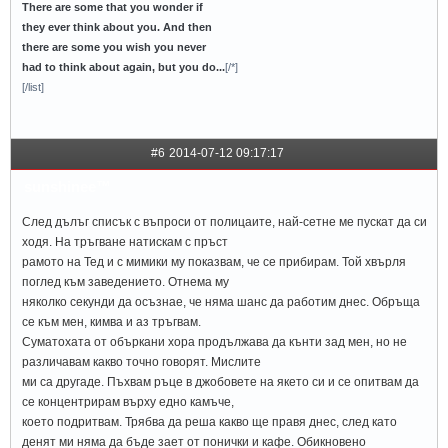
There are some that you wonder if
they ever think about you. And then
there are some you wish you never
had to think about again, but you do...
[/*]
[/list]
#6
2014-07-12 09:17:17
sunshinee™
След дълъг списък с въпроси от полицаите, най-сетне ме пускат да си
ходя. На тръгване натискам с пръст
рамото на Тед и с мимики му показвам, че се прибирам. Той хвърля
поглед към заведението. Отнема му
няколко секунди да осъзнае, че няма шанс да работим днес. Обръща
се към мен, кимва и аз тръгвам.
Суматохата от объркани хора продължава да кънти зад мен, но не
различавам какво точно говорят. Мислите
ми са другаде. Пъхвам ръце в джобовете на якето си и се опитвам да
се концентрирам върху едно камъче,
което подритвам. Трябва да реша какво ще правя днес, след като
денят ми няма да бъде зает от понички и кафе. Обикновено