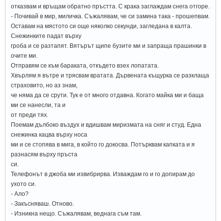
отказвам и връщам обратно пръстта. С крака заглаждам снега отгоре.
- Почивай в мир, миличка. Съжалявам, че си замина така - прошепвам.
Оставам на мястото си още няколко секунди, загледана в калта.
Снежинките падат върху
гроба и се разтапят. Вятърът щипе бузите ми и запраща прашинки в
очите ми.
Отправям се към бараката, откъдето взех лопатата.
Хвърлям я вътре и трясвам вратата. Дървената къщурка се разклаща
страховито, но аз знам,
че няма да се срути. Тук е от много отдавна. Когато майка ми и баща
ми се нанесли, та и
от преди тях.
Поемам дълбоко въздух и вдишвам миризмата на сняг и студ. Една
снежинка кацва върху носа
ми и се стопява в мига, в който го докосва. Потърквам капката и я
разнасям върху пръста
си.
Телефонът в джоба ми извибрирва. Изваждам го и го допирам до
ухото си.
- Ало?
- Закъсняваш. Отново.
- Изникна нещо. Съжалявам, веднага съм там.