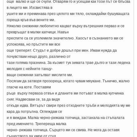
още малко и ще се счупи. Отварям го и усещам как този път се блъсва
в лицето ми. Изсвистява в
ушите ми и преминава през цялото ми тяло, охлаждайки бушуващата
гореща кръв във вените ми.
Няколко снежинки любопитно кацват върху вътрешния перваз и се
превръщат в малки капчици. Навън
преспите са се уголемили значително. Хаосът в съзнанието ми се
успокоява, но пръстите ми все
още треперят. Студът е добре дошъл при мен. Имам нужда да
почувствам нещо друго, различно от
тази голяма празнина. За късмет тук зимата трае дълго и тази ледена
мелодия с нейните танцу-
ващи снежинки запълват мислите ми.
Посягам да затворя прозореца, когато чувам мяукане. Тъничко, жално
гласче на коте. Поставям
ръце върху перваза отвън и дланите ми потъват в малка купчинка
сняг. Надвесвам се, за да видя
откъде идва. Вятърът свири през отходните тръби и мелодията му ме
кара да потръпна. Оглеждам се
и я виждам. Малка черно-рижава топчица, застанала на стъпалата
пред имението. Трепереща малка
черно- рижава топчица. Сърцето ми се свива. Не мога да оставя
съществото да умре от студ.