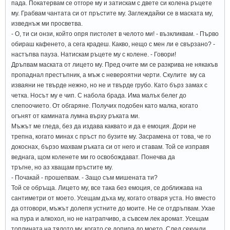
пада. Покатервам се отгоре му и затискам с двете си колена ръцете
му. Грабвам чантата си от пръстите му. Заглеждайки се в маската му,
изведнъж ми просветва.
- О, ти си онзи, който опря пистолет в челото ми! - възкликвам. - Първо
обираш кафенето, а сега крадеш. Какво, нещо с мен ли е свързано? -
настъпва пауза. Натискам ръцете му с колене. - Говори!
Дръпвам маската от лицето му. Пред очите ми се разкрива не някакъв
пропаднал престъпник, а мъж с невероятни черти. Скулите му са
изваяни не твърде нежно, но не и твърде грубо. Като бърз замах с
четка. Носът му е чип. С набола брада. Има малък белег до
слепоочието. От обгаряне. Получих подобен като малка, когато
огънят от камината лумна върху ръката ми.
Мъжът ме гледа, без да издава каквато и да е емоция. Дори не
трепна, когато минах с пръст по бузите му. Засрамена от това, че го
докоснах, бързо махвам ръката си от него и ставам. Той се изправя
веднага, щом коленете ми го освобождават. Понечва да
тръгне, но аз хващам пръстите му.
- Почакай - прошепвам. - Защо съм мишената ти?
Той се обръща. Лицето му, все така без емоция, се доближава на
сантиметри от моето. Усещам дъха му, когато отваря уста. Но вместо
да отговори, мъжът долепя устните до моите. Не се отдръпвам. Ухае
на пура и алкохол, но не натрапчиво, а съвсем лек аромат. Усещам
топлината на тялото му, когато се допира до моето. След секунди