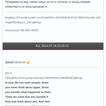
Придавам си вид, сякаш нищо не се е случило, и продължавам
обиколката си сред щандовете.
[img]http://24.media.tumblr.com/61da6992cc4003d84b46167eb73804c5/tumblr_mf9
r9qgbPB1rijbg1o1_500.gif[/img]
Anonymous! WE ARE HERE!
#11
2014-07-18 15:20:12
love_hurts
Давай нататък.
[list=*]
[*][img]http://store.picbg.net/pubpic/86/D8/ff1b3148fe5f86d8.gif[/img]
In your life you meet people. Some
you never think about again. Some
you wonder what happened to them.
There are some that you wonder if
they ever think about you. And then