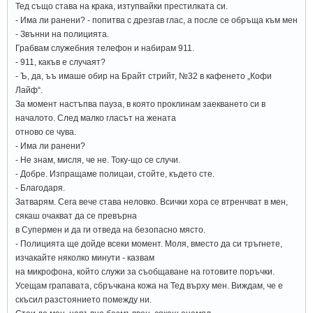
Тед също става на крака, изтупвайки престилката си.
- Има ли ранени? - попитва с дрезгав глас, а после се обръща към мен
- Звънни на полицията.
Грабвам служебния телефон и набирам 911.
- 911, какъв е случаят?
- Ъ, да, ъъ имаше обир на Брайт стрийт, №32 в кафенето „Кофи
Лайф“.
За момент настъпва пауза, в която проклинам заекването си в
началото. След малко гласът на жената
отново се чува.
- Има ли ранени?
- Не знам, мисля, че не. Току-що се случи.
- Добре. Изпращаме полицаи, стойте, където сте.
- Благодаря.
Затварям. Сега вече става неловко. Всички хора се втренчват в мен,
сякаш очакват да се превърна
в Супермен и да ги отведа на безопасно място.
- Полицията ще дойде всеки момент. Моля, вместо да си тръгнете,
изчакайте няколко минути - казвам
на микрофона, който служи за съобщаване на готовите поръчки.
Усещам грапавата, сбръчкана кожа на Тед върху мен. Виждам, че е
скъсил разстоянието помежду ни.