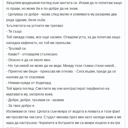
Хвърлям крадешком поглед към чантата си. Искам да го попитам защо
го прави, но може би е по-добре да не знам.
- Целуваш се добре - казва след малко и усмивката му разкрива два
реда здрави, бели зъби.
Ъгълчетата на устните ми трепват.
- Ти също.
Той свежда глава, все още засмян. Отварям уста, за да попитам защо
нападна кафенето, но той ме прекъсва:
- Тръгвай си.
- Какво? - отговарям стъписано.
- Опасно е да си около мен.
- Но тук никой не може да ни види. Между тези тъмни стени никой...
- Приятно ми беше - прекъсва ме отново. - Сега върви, преди да се
наложи да те спасявам.
- Нямам нужда от бодигард.
Той вдига поглед. Светлите му очи контрастират перфектно на
мургавата му, загоряла кожа.
- Добре, добре, тръгвам си - казвам.
- За твое добро е.
Изсмивам се тихо. Цялата съм мокра от водата в локвата и този факт
ми просветва чак сега. Студът минава през мен като хиляди ками и ме
кара да настръхна. Чорапите в ботушите ми са мокри изцяло и вътре