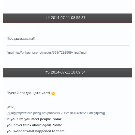
#4
2014-07-11 08:55:37
sunshine5383
Продължавайй!!
[img]http://prikachi.com/images/869/7292869x.jpg[/img]
#5
2014-07-11 18:09:34
love_hurts
Пускай следващата част!
[list=*]
[*][img]http://store.picbg.net/pubpic/86/D8/ff1b3148fe5f86d8.gif[/img]
In your life you meet people. Some
you never think about again. Some
you wonder what happened to them.