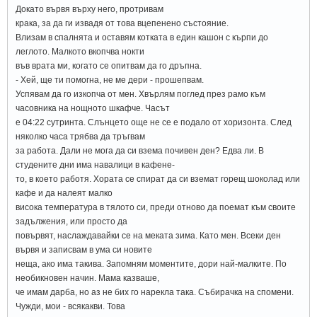
Докато вървя върху него, протривам
крака, за да ги извадя от това вцепенено състояние.
Влизам в спалнята и оставям котката в един кашон с кърпи до
леглото. Малкото вкопчва нокти
във врата ми, когато се опитвам да го дръпна.
- Хей, ще ти помогна, не ме дери - прошепвам.
Успявам да го изкопча от мен. Хвърлям поглед през рамо към
часовника на нощното шкафче. Часът
е 04:22 сутринта. Слънцето още не се е подало от хоризонта. След
няколко часа трябва да тръгвам
за работа. Дали не мога да си взема почивен ден? Едва ли. В
студените дни има навалици в кафене-
то, в което работя. Хората се спират да си вземат горещ шоколад или
кафе и да налеят малко
висока температура в тялото си, преди отново да поемат към своите
задължения, или просто да
повървят, наслаждавайки се на меката зима. Като мен. Всеки ден
вървя и записвам в ума си новите
неща, ако има такива. Запомням моментите, дори най-малките. По
необикновен начин. Мама казваше,
че имам дарба, но аз не бих го нарекла така. Събирачка на спомени.
Чужди, мои - всякакви. Това