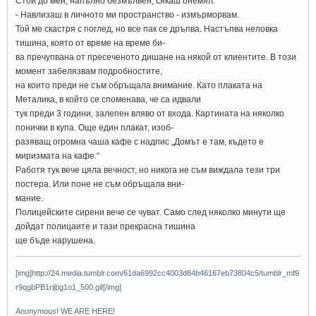
Стои до мен, напълно безмълвен, сякаш онемял.
- Навлизаш в личното ми пространство - измърморвам.
Той ме скастря с поглед, но все пак се дръпва. Настъпва неловка
тишина, която от време на време би-
ва пречупвана от пресеченото дишане на някой от клиентите. В този
момент забелязвам подробностите,
на които преди не съм обръщала внимание. Като плаката на
Металика, в който се споменава, че са идвали
тук преди 3 години, залепен вляво от входа. Картината на няколко
понички в купа. Още един плакат, изоб-
разяващ огромна чаша кафе с надпис „Домът е там, където е
миризмата на кафе.“
Работя тук вече цяла вечност, но никога не съм виждала тези три
постера. Или поне не съм обръщала вни-
мание.
Полицейските сирени вече се чуват. Само след няколко минути ще
дойдат полицаите и тази прекрасна тишина
ще бъде нарушена.
[img]http://24.media.tumblr.com/61da6992cc4003d84b46167eb73804c5/tumblr_mf9
r9qgbPB1rijbg1o1_500.gif[/img]
Anonymous! WE ARE HERE!