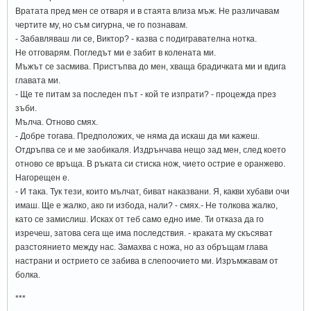
Вратата пред мен се отваря и в стаята влиза мъж. Не различавам
чертите му, но съм сигурна, че го познавам.
- Забавляваш ли се, Виктор? - казва с подигравателна нотка.
Не отговарям. Погледът ми е забит в колената ми.
Мъжът се засмива. Пристъпва до мен, хваща брадичката ми и вдига
главата ми.
- Ще те питам за последен път - кой те изпрати? - процежда през
зъби.
Мълча. Отново смях.
- Добре тогава. Предположих, че няма да искаш да ми кажеш.
Отдръпва се и ме заобикаля. Издрънчава нещо зад мен, след което
отново се връща. В ръката си стиска нож, чието острие е оранжево.
Нагорещен е.
- И така. Тук тези, които мълчат, биват наказвани. Я, какви хубави очи
имаш. Ще е жалко, ако ги избода, нали? - смях.- Не толкова жалко,
като се замислиш. Исках от теб само едно име. Ти отказа да го
изречеш, затова сега ще има последствия. - краката му скъсяват
разстоянието между нас. Замахва с ножа, но аз обръщам глава
настрани и острието се забива в слепоочието ми. Изръмжавам от
болка.
***