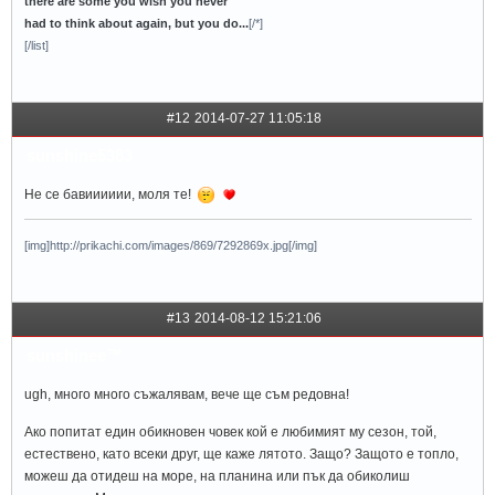
there are some you wish you never
had to think about again, but you do...
[/*]
[/list]
#12
2014-07-27 11:05:18
sunshine5383
Не се бавииииии, моля те!
[img]http://prikachi.com/images/869/7292869x.jpg[/img]
#13
2014-08-12 15:21:06
sunshinee™
ugh, много много съжалявам, вече ще съм редовна!
Ако попитат един обикновен човек кой е любимият му сезон, той,
естествено, като всеки друг, ще каже лятото. Защо? Защото е топло,
можеш да отидеш на море, на планина или пък да обиколиш