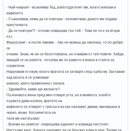
- Най-накрая! - възкликва Тед, работодателят ми, когато влизам в
кафенето.
- Съжалявам, няма да се повтори - изломотвам, докато ми подава
престилката.
- Да се повтори?! - отново повишава тон той. - Това не ти е за втори
път,
Фицпатрик! - а после омеква. - Ако не можеш да смогнеш, то по-добре
се
откажи. Знам, че не си безотговорна, но очаквам от теб повече. Хайде,
хващай се на работа - потупва ме по рамото и влиза в стаята за
служители.
Наругавам го наум, когато вратата се затваря след гърба му. Заставам
зад касата и се усмихвам
широко, както правилникът налага.
- Здравейте, какво ще желаете?
Пълничката жена пред мен отваря уста, но в момента, в който
първата дума излиза, вратите на
кафенето се отварят с трясък и вътре нахлуват двама, маскирани в
черно, мъже. Косъмчетата на
тила ми настръхват.
- Всички на земята! - изкрещява единият и изважда пистолет.
Настъпва хаос. Хората започват да се блъскат един в друг. Тогава се