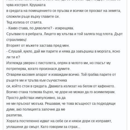
чува изстрел. Крушката
в средата на помещението се пръсва и всички се просват на земята,
сложили ръце върху главите си.
Тед излиза от стаята.
- Какво става, по дяволите? - изкрещява.
Сръгвам го в ребрата. Лицето му хлътва и той заляга под плота. Дърт
страхливец!
Вторият от мъжете застава пред мен.
- Слушай, кукло, дай ми парите и няма да завършиш в моргата, ясно
ли ти е?
Изглежда уверен с пистолета, опрян в челото ми, но гласът му
потреперва, когато произнася думите.
Отварям касовия апарат и изваждам всичко. Той грабва парите от
ръцете ми и тръгва към съучастника
си, който стои в средата. Двамата излизат на бегом от кафенето.
Всичко стана толкова бързо, че дори не можах да го асимилирам.
Просто действах импулсивно, за да
не ми пръснат мозъка. Решавам, че това всъщност са подходящи
думи, ако полицията започне да ме
разпитва.
Хората постепенно идват на себе си и някои дори се изправят,
уплашени до смърт. Като говорим за страх...