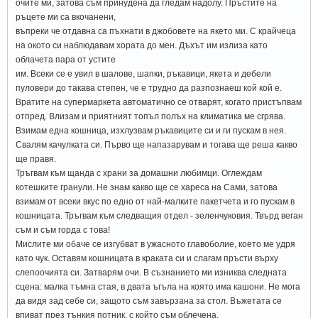
очите ми, затова съм принудена да гледам надолу. Пръстите на
ръцете ми са вкочанени,
въпреки че отдавна са пъхнати в джобовете на якето ми. С крайчеца
на окото си наблюдавам хората до мен. Дъхът им излиза като
облачета пара от устите
им. Всеки се е увил в шалове, шапки, ръкавици, якета и дебели
пуловери до такава степен, че е трудно да разпознаеш кой кой е.
Вратите на супермаркета автоматично се отварят, когато пристъпвам
отпред. Влизам и приятният топъл полъх на климатика ме сгрява.
Взимам една кошница, изхлузвам ръкавиците си и ги пускам в нея.
Свалям качулката си. Първо ще напазарувам и тогава ще реша какво
ще правя.
Тръгвам към щанда с храни за домашни любимци. Оглеждам
котешките гранули. Не знам какво ще се хареса на Сами, затова
взимам от всеки вкус по едно от най-малките пакетчета и го пускам в
кошницата. Тръгвам към следващия отдел - зеленчуковия. Твърд веган
съм и съм горда с това!
Мислите ми обаче се изгубват в ужасното главоболие, което ме удря
като чук. Оставям кошницата в краката си и слагам пръсти върху
слепоочията си. Затварям очи. В съзнанието ми изниква следната
сцена: малка тъмна стая, в двата ъгъла на която има кашони. Не мога
да видя зад себе си, защото съм завързана за стол. Въжетата се
впиват през тънкия потник, с който съм облечена.