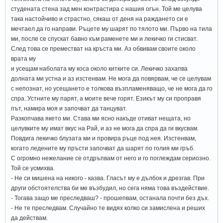
студената стена зад мен контрастира с нашия огън. Той ме целува
така настойчиво и страстно, сякаш от деня на раждането си е
мечтаел да го направи. Ръцете му шарят по тялото ми. Първо на тила
ми, после се спускат бавно към раменете ми и лекичко ги стисват.
След това се преместват на кръста ми. Аз обвивам своите около
врата му
и усещам наболата му коса около китките си. Лекичко захапва
долната ми устна и аз изстенвам. Не мога да повярвам, че се целувам
с непознат, но усещането е толкова възпламеняващо, че не мога да го
спра. Устните му парят, а моите вече горят. Езикът му си проправя
път, намира моя и започват да танцуват.
Разкопчава якето ми. Става ми ясно накъде отиват нещата, но
целувките му имат вкус на Рай, и аз не мога да спра да ги вкусвам.
Повдига лекичко блузата ми и провира ръце под нея. Изстенвам,
когато ледените му пръсти започват да шарят по голия ми гръб.
С огромно нежелание се отдръпвам от него и го поглеждам сериозно.
Той се усмихва.
- Не си мишена на никого - казва. Гласът му е дълбок и дрезгав. При
други обстоятелства би ме възбудил, но сега няма това въздействие.
- Тогава защо ме преследваш? - прошепвам, останала почти без дъх.
- Не те преследвам. Случайно те видях колко си замислена и реших
да действам.