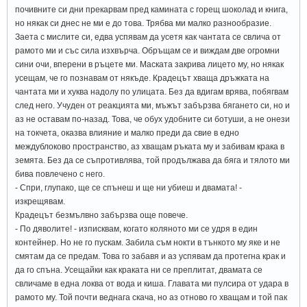
почивните си дни прекарвам пред камината с горещ шоколад и книга,
но някак си днес не ми е до това. Трябва ми малко разнообразие.
Заета с мислите си, едва успявам да усетя как чантата се свлича от
рамото ми и със сила изхвърча. Обръщам се и виждам две огромни
сини очи, вперени в ръцете ми. Маската закрива лицето му, но някак
усещам, че го познавам от някъде. Крадецът хваща дръжката на
чантата ми и хуква надолу по улицата. Без да вдигам врява, побягвам
след него. Учуден от реакцията ми, мъжът забързва бягането си, но и
аз не оставам по-назад. Това, че обух удобните си ботуши, а не онези
на токчета, оказва влияние и малко преди да свие в едно
междублоково пространство, аз хващам ръката му и забивам крака в
земята. Без да се съпротивлява, той продължава да бяга и тялото ми
бива повлечено с него.
- Спри, глупако, ще се спънеш и ще ни убиеш и двамата! -
изкрещявам.
Крадецът безмълвно забързва още повече.
- По дяволите! - изписквам, когато коляното ми се удря в един
контейнер. Но не го пускам. Забила съм нокти в тънкото му яке и не
смятам да се предам. Това го забавя и аз успявам да протегна крак и
да го спъна. Усещайки как краката ни се преплитат, двамата се
свличаме в една локва от вода и киша. Главата ми пулсира от удара в
рамото му. Той почти веднага скача, но аз отново го хващам и той пак