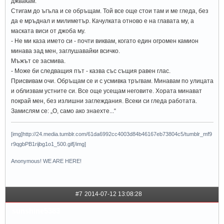
джвакам.
Стигам до ъгъла и се обръщам. Той все още стои там и ме гледа, без
да е мръднал и милиметър. Качулката отново е на главата му, а
маската виси от джоба му.
- Не ми каза името си - почти виквам, когато един огромен камион
минава зад мен, заглушавайки всичко.
Мъжът се засмива.
- Може би следващия път - казва със същия равен глас.
Присвивам очи. Обръщам се и с усмивка тръгвам. Минавам по улицата
и облизвам устните си. Все още усещам неговите. Хората минават
покрай мен, без излишни заглеждания. Всеки си гледа работата.
Замислям се: „О, само ако знаехте...“
[img]http://24.media.tumblr.com/61da6992cc4003d84b46167eb73804c5/tumblr_mf9
r9qgbPB1rijbg1o1_500.gif[/img]
Anonymous! WE ARE HERE!
#7
2014-07-12 13:08:28
sunshine5383