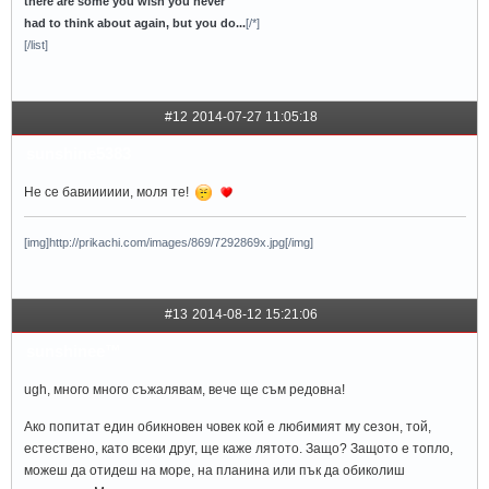
there are some you wish you never
had to think about again, but you do...
[/*]
[/list]
#12
2014-07-27 11:05:18
sunshine5383
Не се бавииииии, моля те!
[img]http://prikachi.com/images/869/7292869x.jpg[/img]
#13
2014-08-12 15:21:06
sunshinee™
ugh, много много съжалявам, вече ще съм редовна!
Ако попитат един обикновен човек кой е любимият му сезон, той,
естествено, като всеки друг, ще каже лятото. Защо? Защото е топло,
можеш да отидеш на море, на планина или пък да обиколиш