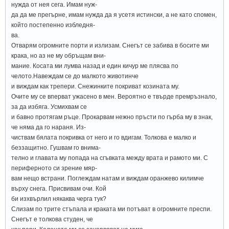
нужда от нея сега. Имам нуж-
да да ме прегърне, имам нужда да я усетя истински, а не като спомен,
който постепенно избледня-
ва.
Отварям огромните порти и излизам. Снегът се забива в босите ми
крака, но аз не му обръщам вни-
мание. Косата ми лумва назад и един кичур ме плясва по
челото.Навеждам се до малкото животинче
и виждам как трепери. Снежинките покриват козината му.
Очите му се вперват ужасено в мен. Вероятно е твърде премръзнало,
за да избяга. Усмихвам се
и бавно протягам ръце. Прокарвам нежно пръсти по гърба му в знак,
че няма да го нараня. Из-
чиствам бялата покривка от него и го вдигам. Толкова е малко и
беззащитно. Гушвам го внима-
телно и главата му попада на сгъвката между врата и рамото ми. С
периферното си зрение мяр-
вам нещо встрани. Поглеждам натам и виждам оранжево килимче
върху снега. Присвивам очи. Кой
би изхвърлил някаква черга тук?
Слизам по трите стъпала и краката ми потъват в огромните преспи.
Снегът е толкова студен, че