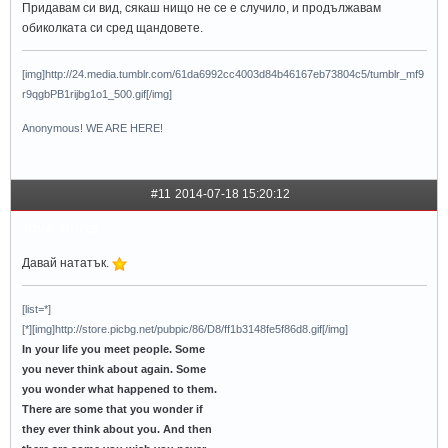
Придавам си вид, сякаш нищо не се е случило, и продължавам
обиколката си сред щандовете.
[img]http://24.media.tumblr.com/61da6992cc4003d84b46167eb73804c5/tumblr_mf9
r9qgbPB1rijbg1o1_500.gif[/img]
Anonymous! WE ARE HERE!
#11
2014-07-18 15:20:12
love_hurts
Давай нататък.
[list=*]
[*][img]http://store.picbg.net/pubpic/86/D8/ff1b3148fe5f86d8.gif[/img]
In your life you meet people. Some
you never think about again. Some
you wonder what happened to them.
There are some that you wonder if
they ever think about you. And then