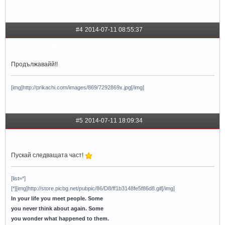
#4
2014-07-11 08:55:37
sunshine5383
Продължавайй!!
[img]http://prikachi.com/images/869/7292869x.jpg[/img]
#5
2014-07-11 18:09:34
love_hurts
Пускай следващата част!
[list=*]
[*][img]http://store.picbg.net/pubpic/86/D8/ff1b3148fe5f86d8.gif[/img]
In your life you meet people. Some
you never think about again. Some
you wonder what happened to them.