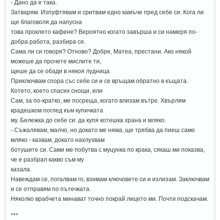
- Дано да е така.
Затварям. Изпуфтявам и сритвам едно камъче пред себе си. Кога ли
ще благоволя да напусна
това проклето кафене? Вероятно когато завърша и си намеря по-
добра работа, разбира се.
Сама ли си говоря? Отново? Добре, Матеа, престани. Ако някой
можеше да прочете мислите ти,
щеше да се обади в някоя лудница.
Приключвам спора със себе си и се връщам обратно в къщата.
Котето, което спасих снощи, или
Сам, за по-кратко, ме посреща, когато влизам вътре. Хвърлям
крадешком поглед към купичката
му. Бележка до себе си: да купя котешка храна и мляко.
- Съжалявам, малчо, но докато ме няма, ще трябва да пиеш само
мляко - казвам, докато нахлузвам
ботушите си. Сами ме побутва с муцунка по крака, сякаш ми показва,
че е разбрал какво съм му
казала.
Навеждам се, погалвам го, взимам ключовете си и излизам. Заключвам
и се отправям по пътечката.
Няколко врабчета минават точно покрай лицето ми. Почти подскачам.
***