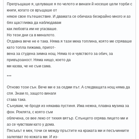
Прегръщаше я, целуваше я по челото и винаги й носеше цели торби с
книги, когато се връщаше от
някое свое пътешествие. И двамата се обичаха безкрайно много и аз
бях щастливка да наблюдавам
как любовта им не угасваше.
Но тези дни са в миналото.
Отдавна вече не е така. Няма я тази мека топлина, която ме сгряваше
като топла пижама, пригот-
вена за студена зимна нощ. Няма го и чувството за обич, за
привързаност. Няма нищо, което да
ми казва, че не съм сама.
***
Отново този сън. Вече ми е за седми път. А следващата нощ няма да
спя. Знам го, защото винаги
става така.
Сънувам, че бродя из някаква пустиня. Има нежна, плавна музика за
фон. Роклята, с която съм
облечена, се вее леко от тихия вятър. Слънцето огрява лицето ми и
аз се чувствам като у дома.
Пясъкът е мек, точи се между пръстите на краката ми и песъчинките
залепват по кожата ми. И из-