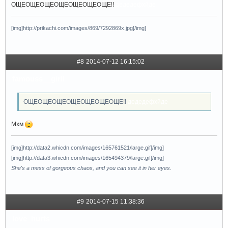
ОЩЕОЩЕОЩЕОЩЕОЩЕОЩЕОЩЕ!!
дедедефхйде
[img]http://prikachi.com/images/869/7292869x.jpg[/img]
#8
2014-07-12 16:15:02
famouss__girll
ОЩЕОЩЕОЩЕОЩЕОЩЕОЩЕОЩЕ!!
дедедефхйде
Мхм
[img]http://data2.whicdn.com/images/165761521/large.gif[/img]
[img]http://data3.whicdn.com/images/165494379/large.gif[/img]
She's a mess of gorgeous chaos, and you can see it in her eyes.
#9
2014-07-15 11:38:36
love_hurts