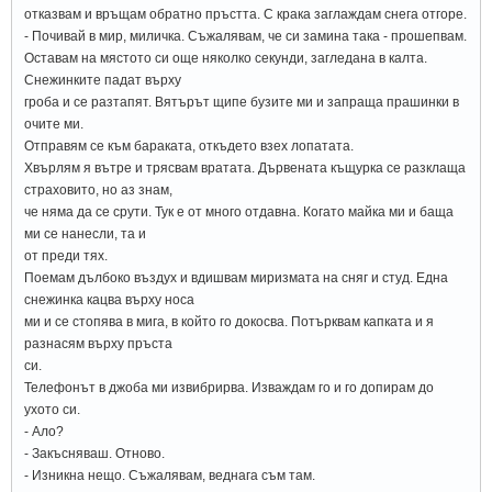
отказвам и връщам обратно пръстта. С крака заглаждам снега отгоре.
- Почивай в мир, миличка. Съжалявам, че си замина така - прошепвам.
Оставам на мястото си още няколко секунди, загледана в калта.
Снежинките падат върху
гроба и се разтапят. Вятърът щипе бузите ми и запраща прашинки в
очите ми.
Отправям се към бараката, откъдето взех лопатата.
Хвърлям я вътре и трясвам вратата. Дървената къщурка се разклаща
страховито, но аз знам,
че няма да се срути. Тук е от много отдавна. Когато майка ми и баща
ми се нанесли, та и
от преди тях.
Поемам дълбоко въздух и вдишвам миризмата на сняг и студ. Една
снежинка кацва върху носа
ми и се стопява в мига, в който го докосва. Потърквам капката и я
разнасям върху пръста
си.
Телефонът в джоба ми извибрирва. Изваждам го и го допирам до
ухото си.
- Ало?
- Закъсняваш. Отново.
- Изникна нещо. Съжалявам, веднага съм там.