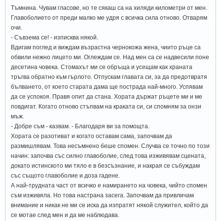
Тъмнина. Чувам гласове, но те сякаш са на хиляди километри от мен.
Главоболието от преди малко ме удря с всичка сила отново. Отварям
очи.
- Съвзема се! - изписква някой.
Вдигам поглед и виждам възрастна чернокожа жена, чиито ръце са
обвили нежно лицето ми. Оглеждам се. Над мен са се надвесили поне
десетина човека. Стомахът ми се обръща и усещам как храната
тръгва обратно към гърлото. Отпускам главата си, за да предотвратя
бълването, от което старата дама ще пострада най-много. Успявам
да се успокоя. Правя опит да стана. Хората държат ръцете ми и ме
повдигат. Когато отново стъпвам на краката си, си спомням за онзи
мъж.
- Добре съм - казвам. - Благодаря ви за помощта.
Хората се разотиват и когато оставам сама, започвам да
размишлявам. Това несъмнено беше спомен. Случва се точно по този
начин: започва със силно главоболие, след това изживявам сцената,
докато истинското ми тяло е в безсъзнание, и накрая се събуждам
със същото главоболие и доза гадене.
А най-трудната част от всичко е намирането на човека, чийто спомен
съм изживяла. Но това настрана засега. Започвам да привличам
внимание и никак не ми се иска да изпратят някой служител, който да
се мотае след мен и да ме наблюдава.