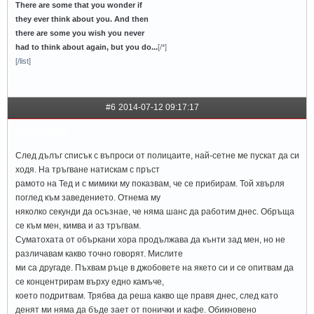
There are some that you wonder if
they ever think about you. And then
there are some you wish you never
had to think about again, but you do...
[/*]
[/list]
#6
2014-07-12 09:17:17
sunshinee™
След дълъг списък с въпроси от полицаите, най-сетне ме пускат да си
ходя. На тръгване натискам с пръст
рамото на Тед и с мимики му показвам, че се прибирам. Той хвърля
поглед към заведението. Отнема му
няколко секунди да осъзнае, че няма шанс да работим днес. Обръща
се към мен, кимва и аз тръгвам.
Суматохата от объркани хора продължава да кънти зад мен, но не
различавам какво точно говорят. Мислите
ми са другаде. Пъхвам ръце в джобовете на якето си и се опитвам да
се концентрирам върху едно камъче,
което подритвам. Трябва да реша какво ще правя днес, след като
денят ми няма да бъде зает от понички и кафе. Обикновено