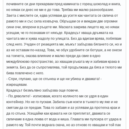
почивните си дни прекарвам пред камината с горещ шоколад и книга,
но някак си днес не ми е до това. Трябва ми малко разнообразие.
Заета с мислите си, едва успявам да усетя как чантата се свлича от
рамото ми и със сила изхвърча. Обръщам се и виждам две огромни
сини очи, вперени в ръцете ми. Маската закрива лицето му, но някак
усещам, че го познавам от някъде. Крадецът хваща дръжката на
чантата ми и хуква надолу по улицата. Без да вдигам врява, побягвам
след него. Учуден от реакцията ми, мъжът забързва бягането си, но и
аз не оставам по-назад. Това, че обух удобните си ботуши, а не онези
на токчета, оказва влияние и малко преди да свие в едно
междублоково пространство, аз хващам ръката му и забивам крака в
земята. Без да се съпротивлява, той продължава да бяга и тялото ми
бива повлечено с него.
- Спри, глупако, ще се спънеш и ще ни убиеш и двамата! -
изкрещявам.
Крадецът безмълвно забързва още повече.
- По дяволите! - изписквам, когато коляното ми се удря в един
контейнер. Но не го пускам. Забила съм нокти в тънкото му яке и не
смятам да се предам. Това го забавя и аз успявам да протегна крак и
да го спъна. Усещайки как краката ни се преплитат, двамата се
свличаме в една локва от вода и киша. Главата ми пулсира от удара в
рамото му. Той почти веднага скача, но аз отново го хващам и той пак