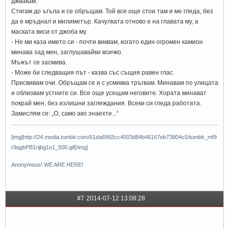
джвакам.
Стигам до ъгъла и се обръщам. Той все още стои там и ме гледа, без
да е мръднал и милиметър. Качулката отново е на главата му, а
маската виси от джоба му.
- Не ми каза името си - почти виквам, когато един огромен камион
минава зад мен, заглушавайки всичко.
Мъжът се засмива.
- Може би следващия път - казва със същия равен глас.
Присвивам очи. Обръщам се и с усмивка тръгвам. Минавам по улицата
и облизвам устните си. Все още усещам неговите. Хората минават
покрай мен, без излишни заглеждания. Всеки си гледа работата.
Замислям се: „О, само ако знаехте...“
[img]http://24.media.tumblr.com/61da6992cc4003d84b46167eb73804c5/tumblr_mf9
r9qgbPB1rijbg1o1_500.gif[/img]
Anonymous! WE ARE HERE!
#7
2014-07-12 13:08:28
sunshine5383