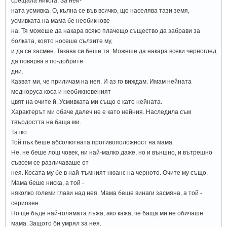
срещала никога. За ней-
ната усмивка. О, кълна се във всичко, що населява тази земя,
усмивката на мама бе необикнове-
на. Тя можеше да накара всяко плачещо същество да забрави за
болката, която носеше сълзите му,
и да се засмее. Такава си беше тя. Можеше да накара всеки черноглед
да повярва в по-добрите
дни.
Казват ми, че приличам на нея. И аз го виждам. Имам нейната
медноруса коса и необикновеният
цвят на очите й. Усмивката ми също е като нейната.
Характерът ми обаче далеч не е като нейния. Наследила съм
твърдостта на баща ми.
Татко.
Той пък беше абсолютната противоположност на мама.
Не, не беше лош човек, ни най-малко даже, но и външно, и вътрешно
съвсем се различаваше от
нея. Косата му бе в най-тъмният нюанс на черното. Очите му също.
Мама беше ниска, а той -
няколко големи глави над нея. Мама беше винаги засмяна, а той -
сериозен.
Но ще бъде най-голямата лъжа, ако кажа, че баща ми не обичаше
мама. Защото би умрял за нея.