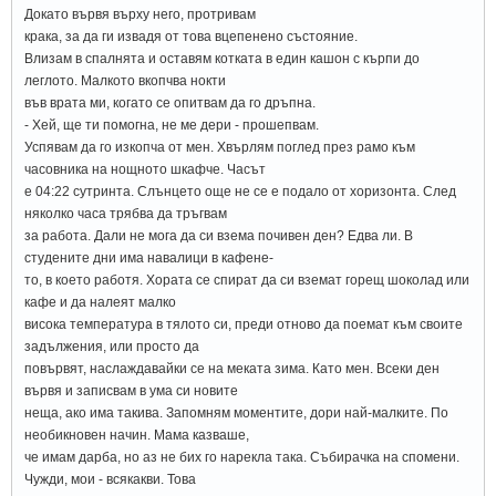
Докато вървя върху него, протривам
крака, за да ги извадя от това вцепенено състояние.
Влизам в спалнята и оставям котката в един кашон с кърпи до
леглото. Малкото вкопчва нокти
във врата ми, когато се опитвам да го дръпна.
- Хей, ще ти помогна, не ме дери - прошепвам.
Успявам да го изкопча от мен. Хвърлям поглед през рамо към
часовника на нощното шкафче. Часът
е 04:22 сутринта. Слънцето още не се е подало от хоризонта. След
няколко часа трябва да тръгвам
за работа. Дали не мога да си взема почивен ден? Едва ли. В
студените дни има навалици в кафене-
то, в което работя. Хората се спират да си вземат горещ шоколад или
кафе и да налеят малко
висока температура в тялото си, преди отново да поемат към своите
задължения, или просто да
повървят, наслаждавайки се на меката зима. Като мен. Всеки ден
вървя и записвам в ума си новите
неща, ако има такива. Запомням моментите, дори най-малките. По
необикновен начин. Мама казваше,
че имам дарба, но аз не бих го нарекла така. Събирачка на спомени.
Чужди, мои - всякакви. Това