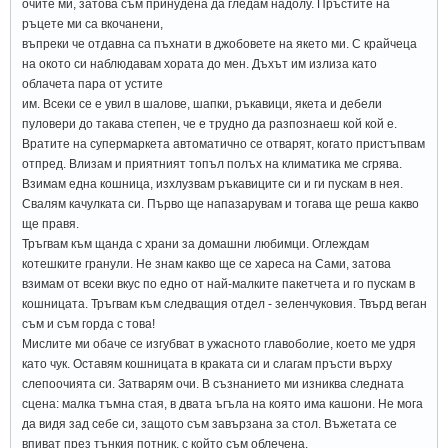
очите ми, затова съм принудена да гледам надолу. Пръстите на
ръцете ми са вкочанени,
въпреки че отдавна са пъхнати в джобовете на якето ми. С крайчеца
на окото си наблюдавам хората до мен. Дъхът им излиза като
облачета пара от устите
им. Всеки се е увил в шалове, шапки, ръкавици, якета и дебели
пуловери до такава степен, че е трудно да разпознаеш кой кой е.
Вратите на супермаркета автоматично се отварят, когато пристъпвам
отпред. Влизам и приятният топъл полъх на климатика ме сгрява.
Взимам една кошница, изхлузвам ръкавиците си и ги пускам в нея.
Свалям качулката си. Първо ще напазарувам и тогава ще реша какво
ще правя.
Тръгвам към щанда с храни за домашни любимци. Оглеждам
котешките гранули. Не знам какво ще се хареса на Сами, затова
взимам от всеки вкус по едно от най-малките пакетчета и го пускам в
кошницата. Тръгвам към следващия отдел - зеленчуковия. Твърд веган
съм и съм горда с това!
Мислите ми обаче се изгубват в ужасното главоболие, което ме удря
като чук. Оставям кошницата в краката си и слагам пръсти върху
слепоочията си. Затварям очи. В съзнанието ми изниква следната
сцена: малка тъмна стая, в двата ъгъла на която има кашони. Не мога
да видя зад себе си, защото съм завързана за стол. Въжетата се
впиват през тънкия потник, с който съм облечена.