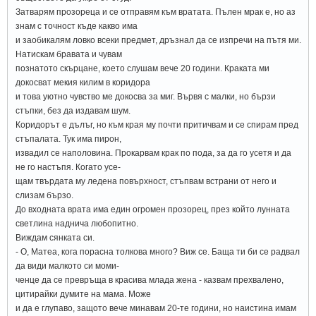
Затварям прозореца и се отправям към вратата. Пълен мрак е, но аз
знам с точност къде какво има
и заобикалям ловко всеки предмет, дръзнал да се изпречи на пътя ми.
Натискам бравата и чувам
познатото скърцане, което слушам вече 20 години. Краката ми
докосват мекия килим в коридора
и това уютно чувство ме докосва за миг. Вървя с малки, но бързи
стъпки, без да издавам шум.
Коридорът е дълъг, но към края му почти притичвам и се спирам пред
стъпалата. Тук има пирон,
извадил се наполовина. Прокарвам крак по пода, за да го усетя и да
не го настъпя. Когато усе-
щам твърдата му ледена повърхност, стъпвам встрани от него и
слизам бързо.
До входната врата има един огромен прозорец, през който лунната
светлина наднича любопитно.
Виждам сянката си.
- О, Матеа, кога порасна толкова много? Виж се. Баща ти би се радвал
да види малкото си моми-
ченце да се превръща в красива млада жена - казвам прехвалено,
цитирайки думите на мама. Може
и да е глупаво, защото вече минавам 20-те години, но наистина имам