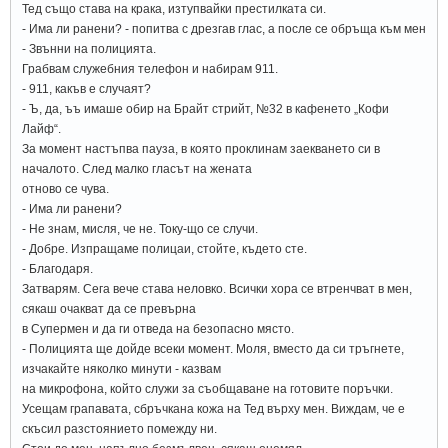
Тед също става на крака, изтупвайки престилката си.
- Има ли ранени? - попитва с дрезгав глас, а после се обръща към мен
- Звънни на полицията.
Грабвам служебния телефон и набирам 911.
- 911, какъв е случаят?
- Ъ, да, ъъ имаше обир на Брайт стрийт, №32 в кафенето „Кофи
Лайф“.
За момент настъпва пауза, в която проклинам заекването си в
началото. След малко гласът на жената
отново се чува.
- Има ли ранени?
- Не знам, мисля, че не. Току-що се случи.
- Добре. Изпращаме полицаи, стойте, където сте.
- Благодаря.
Затварям. Сега вече става неловко. Всички хора се втренчват в мен,
сякаш очакват да се превърна
в Супермен и да ги отведа на безопасно място.
- Полицията ще дойде всеки момент. Моля, вместо да си тръгнете,
изчакайте няколко минути - казвам
на микрофона, който служи за съобщаване на готовите поръчки.
Усещам грапавата, сбръчкана кожа на Тед върху мен. Виждам, че е
скъсил разстоянието помежду ни.