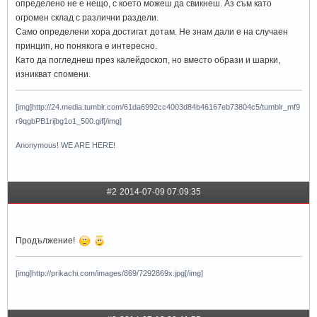
определено не е нещо, с което можеш да свикнеш. Аз съм като
огромен склад с различни раздели.
Само определени хора достигат дотам. Не знам дали е на случаен
принцип, но понякога е интересно.
Като да погледнеш през калейдоскоп, но вместо образи и шарки,
изникват спомени.
[img]http://24.media.tumblr.com/61da6992cc4003d84b46167eb73804c5/tumblr_mf9
r9qgbPB1rijbg1o1_500.gif[/img]
Anonymous! WE ARE HERE!
#2
2014-07-09 07:09:35
sunshine5383
Продължение!
[img]http://prikachi.com/images/869/7292869x.jpg[/img]