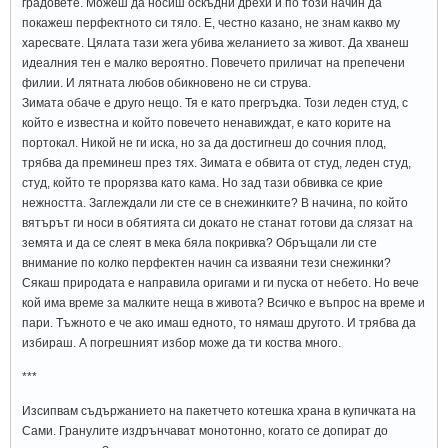
градовете. Можеш да носиш оскъдни дрехи и по този начин да
покажеш перфектното си тяло. Е, честно казано, не знам какво му
харесвате. Цялата тази жега убива желанието за живот. Да хванеш
идеалния тен е малко вероятно. Повечето приличат на препечени
филии. И лятната любов обикновено не си струва.
Зимата обаче е друго нещо. Тя е като прегръдка. Този леден студ, с
който е известна и който повечето ненавиждат, е като корите на
портокал. Никой не ги иска, но за да достигнеш до сочния плод,
трябва да преминеш през тях. Зимата е обвита от студ, леден студ,
студ, който те прорязва като кама. Но зад тази обвивка се крие
нежността. Заглеждали ли сте се в снежинките? В начина, по който
вятърът ги носи в обятията си докато не станат готови да слязат на
земята и да се слеят в мека бяла покривка? Обръщали ли сте
внимание по колко перфектен начин са изваяни тези снежинки?
Сякаш природата е направила оригами и ги пуска от небето. Но вече
кой има време за малките неща в живота? Всичко е въпрос на време и
пари. Тъжното е че ако имаш едното, то нямаш другото. И трябва да
избираш. А погрешният избор може да ти коства много.
***
Изсипвам съдържанието на пакетчето котешка храна в купичката на
Сами. Гранулите издрънчават монотонно, когато се допират до