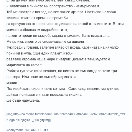
Стои до мен, напълно безмълвен, сякаш онемял.
- Навлизаш в личното ми пространство - измърморвам.
Той ме скастря с поглед, но все пак се дръпва. Настъпва неловка
тишина, която от време на време би-
ва пречупвана от пресеченото дишане на някой от клиентите. В този
момент забелязвам подробностите,
на които преди не съм обръщала внимание. Като плаката на
Металика, в който се споменава, че са идвали
тук преди 3 години, залепен вляво от входа. Картината на няколко
понички в купа. Още един плакат, изоб-
разяващ огромна чаша кафе с надпис „Домът е там, където е
миризмата на кафе.“
Работя тук вече цяла вечност, но никога не съм виждала тези три
постера. Или поне не съм обръщала вни-
мание.
Полицейските сирени вече се чуват. Само след няколко минути ще
дойдат полицаите и тази прекрасна тишина
ще бъде нарушена.
[img]http://24.media.tumblr.com/61da6992cc4003d84b46167eb73804c5/tumblr_mf9
r9qgbPB1rijbg1o1_500.gif[/img]
Anonymous! WE ARE HERE!