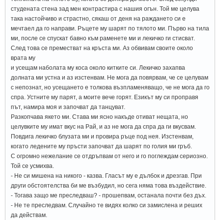
студената стена зад мен контрастира с нашия огън. Той ме целува
така настойчиво и страстно, сякаш от деня на раждането си е
мечтаел да го направи. Ръцете му шарят по тялото ми. Първо на тила
ми, после се спускат бавно към раменете ми и лекичко ги стисват.
След това се преместват на кръста ми. Аз обвивам своите около
врата му
и усещам наболата му коса около китките си. Лекичко захапва
долната ми устна и аз изстенвам. Не мога да повярвам, че се целувам
с непознат, но усещането е толкова възпламеняващо, че не мога да го
спра. Устните му парят, а моите вече горят. Езикът му си проправя
път, намира моя и започват да танцуват.
Разкопчава якето ми. Става ми ясно накъде отиват нещата, но
целувките му имат вкус на Рай, и аз не мога да спра да ги вкусвам.
Повдига лекичко блузата ми и провира ръце под нея. Изстенвам,
когато ледените му пръсти започват да шарят по голия ми гръб.
С огромно нежелание се отдръпвам от него и го поглеждам сериозно.
Той се усмихва.
- Не си мишена на никого - казва. Гласът му е дълбок и дрезгав. При
други обстоятелства би ме възбудил, но сега няма това въздействие.
- Тогава защо ме преследваш? - прошепвам, останала почти без дъх.
- Не те преследвам. Случайно те видях колко си замислена и реших
да действам.