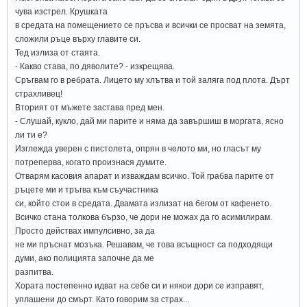
чува изстрел. Крушката
в средата на помещението се пръсва и всички се просват на земята,
сложили ръце върху главите си.
Тед излиза от стаята.
- Какво става, по дяволите? - изкрещява.
Сръгвам го в ребрата. Лицето му хлътва и той заляга под плота. Дърт
страхливец!
Вторият от мъжете застава пред мен.
- Слушай, кукло, дай ми парите и няма да завършиш в моргата, ясно
ли ти е?
Изглежда уверен с пистолета, опрян в челото ми, но гласът му
потреперва, когато произнася думите.
Отварям касовия апарат и изваждам всичко. Той грабва парите от
ръцете ми и тръгва към съучастника
си, който стои в средата. Двамата излизат на бегом от кафенето.
Всичко стана толкова бързо, че дори не можах да го асимилирам.
Просто действах импулсивно, за да
не ми пръснат мозъка. Решавам, че това всъщност са подходящи
думи, ако полицията започне да ме
разпитва.
Хората постепенно идват на себе си и някои дори се изправят,
уплашени до смърт. Като говорим за страх...