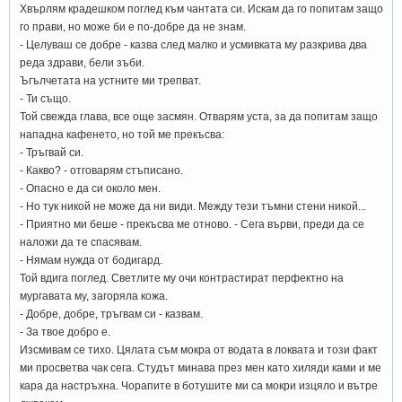
Хвърлям крадешком поглед към чантата си. Искам да го попитам защо
го прави, но може би е по-добре да не знам.
- Целуваш се добре - казва след малко и усмивката му разкрива два
реда здрави, бели зъби.
Ъгълчетата на устните ми трепват.
- Ти също.
Той свежда глава, все още засмян. Отварям уста, за да попитам защо
нападна кафенето, но той ме прекъсва:
- Тръгвай си.
- Какво? - отговарям стъписано.
- Опасно е да си около мен.
- Но тук никой не може да ни види. Между тези тъмни стени никой...
- Приятно ми беше - прекъсва ме отново. - Сега върви, преди да се
наложи да те спасявам.
- Нямам нужда от бодигард.
Той вдига поглед. Светлите му очи контрастират перфектно на
мургавата му, загоряла кожа.
- Добре, добре, тръгвам си - казвам.
- За твое добро е.
Изсмивам се тихо. Цялата съм мокра от водата в локвата и този факт
ми просветва чак сега. Студът минава през мен като хиляди ками и ме
кара да настръхна. Чорапите в ботушите ми са мокри изцяло и вътре