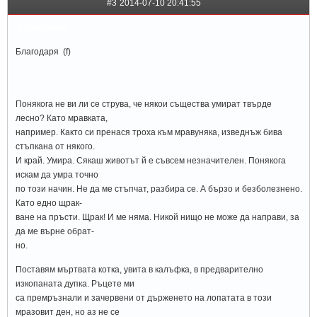
#3
2014-07-10 20:41:55
sunshinee™
Благодаря (f)
Понякога не ви ли се струва, че някои същества умират твърде
лесно? Като мравката,
например. Както си пренася троха към мравуняка, изведнъж бива
стъпкана от някого.
И край. Умира. Сякаш животът й е съвсем незначителен. Понякога
искам да умра точно
по този начин. Не да ме стъпчат, разбира се. А бързо и безболезнено.
Като едно щрак-
ване на пръсти. Щрак! И ме няма. Никой нищо не може да направи, за
да ме върне обрат-
но.
Поставям мъртвата котка, увита в калъфка, в предварително
изкопаната дупка. Ръцете ми
са премръзнали и зачервени от държенето на лопатата в този
мразовит ден, но аз не се