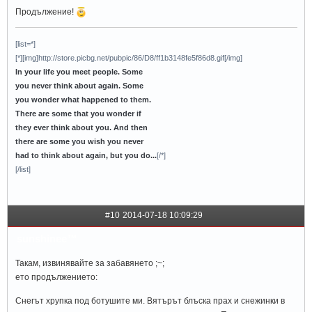
Продължение!
[list=*]
[*][img]http://store.picbg.net/pubpic/86/D8/ff1b3148fe5f86d8.gif[/img]
In your life you meet people. Some
you never think about again. Some
you wonder what happened to them.
There are some that you wonder if
they ever think about you. And then
there are some you wish you never
had to think about again, but you do...
[/*]
[/list]
#10
2014-07-18 10:09:29
sunshinee™
Такам, извинявайте за забавянето ;~;
ето продължението:
Снегът хрупка под ботушите ми. Вятърът блъска прах и снежинки в