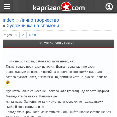
страница
Вход
Index
»
Лично творчество
ния
Регистрация
»
Художничка на спомени.
пове
Вход чрез F
Pages:
1
2
Next
#1
2014-07-08 21:49:21
sunshinee™
... или нещо такова, работя по заглавието, хах.
Такам, това е новата ми история. Дълга първа част, но ако я
разпокъсам и се намери някой да я прочете, ще загуби смисъла,
затова пускам наведнъж всичко. Та, приятно четене, ако се навиете
Музиката бавно се носеше наоколо като кръжащ над полето щъркел.
Мелодията бе нежна. Напомняше
ми за мама. За нейните дълги златисти коси, които падаха върху
гърба й като коприна и се
накъдряха в краищата. За кафявите й очи, чийто нюанс кафяво не бях