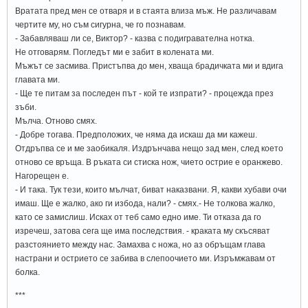
Вратата пред мен се отваря и в стаята влиза мъж. Не различавам
чертите му, но съм сигурна, че го познавам.
- Забавляваш ли се, Виктор? - казва с подигравателна нотка.
Не отговарям. Погледът ми е забит в колената ми.
Мъжът се засмива. Пристъпва до мен, хваща брадичката ми и вдига
главата ми.
- Ще те питам за последен път - кой те изпрати? - процежда през
зъби.
Мълча. Отново смях.
- Добре тогава. Предположих, че няма да искаш да ми кажеш.
Отдръпва се и ме заобикаля. Издрънчава нещо зад мен, след което
отново се връща. В ръката си стиска нож, чието острие е оранжево.
Нагорещен е.
- И така. Тук тези, които мълчат, биват наказвани. Я, какви хубави очи
имаш. Ще е жалко, ако ги избода, нали? - смях.- Не толкова жалко,
като се замислиш. Исках от теб само едно име. Ти отказа да го
изречеш, затова сега ще има последствия. - краката му скъсяват
разстоянието между нас. Замахва с ножа, но аз обръщам глава
настрани и острието се забива в слепоочието ми. Изръмжавам от
болка.
***