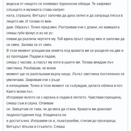
веднъж от нищото се появяват буреносни облаци. Те закриват
слънцето и музиката става напрег-
ната, страшна. Вятърът започва да духа силно и да запраща пясък в
лицето ми. И тогава го виж-
дам. Образът. Точно пред мен. Разтривам очи с длани, но камерата
сякаш губи фокус и аз не ус-
пявам да различа чертите му. Той вдига пръст срещу мен и започва да
се смее. Залива се от смях.
В този момент усещам как земята под краката ми се разделя на две и
аз пропадам. Падам и падам,
сякаш с часове, а гласът му ехти в ушите ми. Тогава виждам лъч
светлина. Разбирам, че всеки
момент ще се разпльокам върху нещо. Лъчът светлина постепенно се
увеличава. Закривам очи с ръце
и изпищявам. Точно в този момент се събуждам, цялата обляна в пот.
Както всеки път.
Изтривам челото си с юргана и сядам в леглото. Чувствам горещина,
сякаш съм в сауна. Отвивам
се. Завъртам се така, че да мога да стана. Краката ми докосват
леденостудения под. Хладината не
е достатъчна. Изправям се и, лъкатушейки, стигам до прозореца.
Вятърът блъска в стъклото. Сякаш