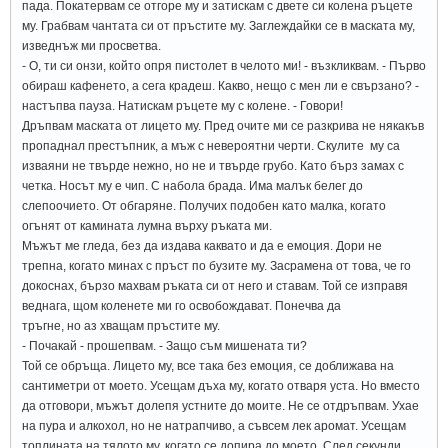
пада. Покатервам се отгоре му и затискам с двете си колена ръцете
му. Грабвам чантата си от пръстите му. Заглеждайки се в маската му,
изведнъж ми просветва.
- О, ти си онзи, който опря пистолет в челото ми! - възкликвам. - Първо
обираш кафенето, а сега крадеш. Какво, нещо с мен ли е свързано? -
настъпва пауза. Натискам ръцете му с колене. - Говори!
Дръпвам маската от лицето му. Пред очите ми се разкрива не някакъв
пропаднал престъпник, а мъж с невероятни черти. Скулите му са
изваяни не твърде нежно, но не и твърде грубо. Като бърз замах с
четка. Носът му е чип. С набола брада. Има малък белег до
слепоочието. От обгаряне. Получих подобен като малка, когато
огънят от камината лумна върху ръката ми.
Мъжът ме гледа, без да издава каквато и да е емоция. Дори не
трепна, когато минах с пръст по бузите му. Засрамена от това, че го
докоснах, бързо махвам ръката си от него и ставам. Той се изправя
веднага, щом коленете ми го освобождават. Понечва да
тръгне, но аз хващам пръстите му.
- Почакай - прошепвам. - Защо съм мишената ти?
Той се обръща. Лицето му, все така без емоция, се доближава на
сантиметри от моето. Усещам дъха му, когато отваря уста. Но вместо
да отговори, мъжът долепя устните до моите. Не се отдръпвам. Ухае
на пура и алкохол, но не натрапчиво, а съвсем лек аромат. Усещам
топлината на тялото му, когато се допира до моето. След секунди