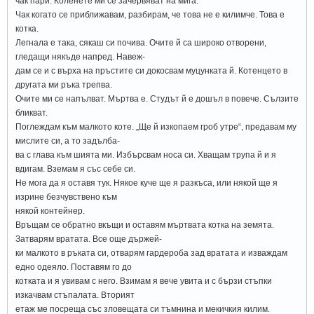
чак пари. Коленете ми се зачервяват на мига.
Чак когато се приближавам, разбирам, че това не е килимче. Това е
котка.
Легнала е така, сякаш си почива. Очите й са широко отворени,
гледащи някъде напред. Навеж-
дам се и с върха на пръстите си докосвам муцунката й. Котенцето в
другата ми ръка трепва.
Очите ми се напълват. Мъртва е. Студът й е дошъл в повече. Сълзите
бликват.
Поглеждам към малкото коте. „Ще й изкопаем гроб утре“, предавам му
мислите си, а то задълба-
ва с глава към шията ми. Избърсвам носа си. Хващам трупа й и я
вдигам. Вземам я със себе си.
Не мога да я оставя тук. Някое куче ще я разкъса, или някой ще я
изрине безчувствено към
някой контейнер.
Връщам се обратно вкъщи и оставям мъртвата котка на земята.
Затварям вратата. Все още държей-
ки малкото в ръката си, отварям гардероба зад вратата и изваждам
едно одеяло. Поставям го до
котката и я увивам с него. Взимам я вече увита и с бързи стъпки
изкачвам стъпалата. Вторият
етаж ме посреща със зловещата си тъмнина и мекичкия килим.