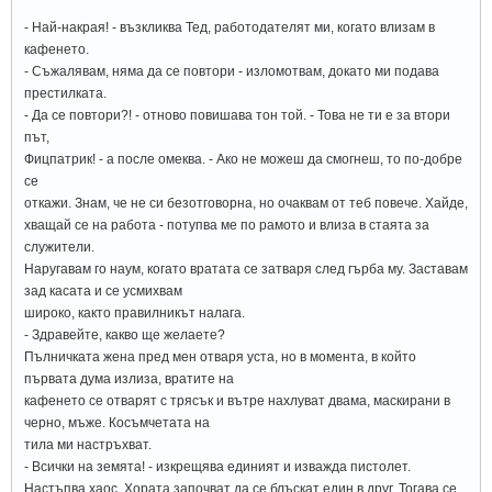
- Най-накрая! - възкликва Тед, работодателят ми, когато влизам в
кафенето.
- Съжалявам, няма да се повтори - изломотвам, докато ми подава
престилката.
- Да се повтори?! - отново повишава тон той. - Това не ти е за втори
път,
Фицпатрик! - а после омеква. - Ако не можеш да смогнеш, то по-добре
се
откажи. Знам, че не си безотговорна, но очаквам от теб повече. Хайде,
хващай се на работа - потупва ме по рамото и влиза в стаята за
служители.
Наругавам го наум, когато вратата се затваря след гърба му. Заставам
зад касата и се усмихвам
широко, както правилникът налага.
- Здравейте, какво ще желаете?
Пълничката жена пред мен отваря уста, но в момента, в който
първата дума излиза, вратите на
кафенето се отварят с трясък и вътре нахлуват двама, маскирани в
черно, мъже. Косъмчетата на
тила ми настръхват.
- Всички на земята! - изкрещява единият и изважда пистолет.
Настъпва хаос. Хората започват да се блъскат един в друг. Тогава се