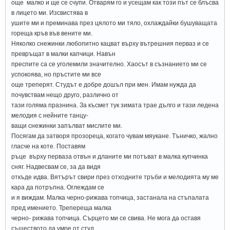
още малко и ще се счупи. Отварям го и усещам как този път се блъсва
в лицето ми. Изсвистява в
ушите ми и преминава през цялото ми тяло, охлаждайки бушуващата
гореща кръв във вените ми.
Няколко снежинки любопитно кацват върху вътрешния перваз и се
превръщат в малки капчици. Навън
преспите са се уголемили значително. Хаосът в съзнанието ми се
успокоява, но пръстите ми все
още треперят. Студът е добре дошъл при мен. Имам нужда да
почувствам нещо друго, различно от
тази голяма празнина. За късмет тук зимата трае дълго и тази ледена
мелодия с нейните танцу-
ващи снежинки запълват мислите ми.
Посягам да затворя прозореца, когато чувам мяукане. Тъничко, жално
гласче на коте. Поставям
ръце върху перваза отвън и дланите ми потъват в малка купчинка
сняг. Надвесвам се, за да видя
откъде идва. Вятърът свири през отходните тръби и мелодията му ме
кара да потръпна. Оглеждам се
и я виждам. Малка черно-рижава топчица, застанала на стъпалата
пред имението. Трепереща малка
черно- рижава топчица. Сърцето ми се свива. Не мога да оставя
съществото да умре от студ.