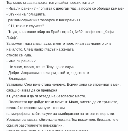
Тед също става на крака, изтупвайки престилката си.
- Има ли ранени? - попитва с дрезгав глас, а после се обръща към мен
- Звънни на полицията.
Грабвам служебния телефон и набирам 911.
- 911, какъв е случаят?
- Ъ, да, ъъ имаше обир на Брайт стрийт, №32 в кафенето „Кофи
Лайф“.
За момент настъпва пауза, в която проклинам заекването си в
началото. След малко гласът на жената
отново се чува.
- Има ли ранени?
- Не знам, мисля, че не. Току-що се случи.
- Добре. Изпращаме полицаи, стойте, където сте.
- Благодаря.
Затварям. Сега вече става неловко. Всички хора се втренчват в мен,
сякаш очакват да се превърна
в Супермен и да ги отведа на безопасно място.
- Полицията ще дойде всеки момент. Моля, вместо да си тръгнете,
изчакайте няколко минути - казвам
на микрофона, който служи за съобщаване на готовите поръчки.
Усещам грапавата, сбръчкана кожа на Тед върху мен. Виждам, че е
скъсил разстоянието помежду ни.