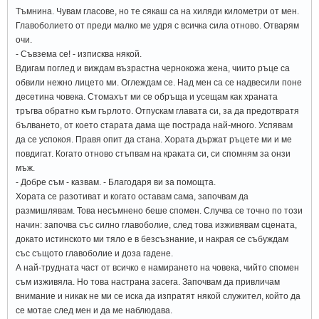
Тъмнина. Чувам гласове, но те сякаш са на хиляди километри от мен.
Главоболието от преди малко ме удря с всичка сила отново. Отварям
очи.
- Съвзема се! - изписква някой.
Вдигам поглед и виждам възрастна чернокожа жена, чиито ръце са
обвили нежно лицето ми. Оглеждам се. Над мен са се надвесили поне
десетина човека. Стомахът ми се обръща и усещам как храната
тръгва обратно към гърлото. Отпускам главата си, за да предотвратя
бълването, от което старата дама ще пострада най-много. Успявам
да се успокоя. Правя опит да стана. Хората държат ръцете ми и ме
повдигат. Когато отново стъпвам на краката си, си спомням за онзи
мъж.
- Добре съм - казвам. - Благодаря ви за помощта.
Хората се разотиват и когато оставам сама, започвам да
размишлявам. Това несъмнено беше спомен. Случва се точно по този
начин: започва със силно главоболие, след това изживявам сцената,
докато истинското ми тяло е в безсъзнание, и накрая се събуждам
със същото главоболие и доза гадене.
А най-трудната част от всичко е намирането на човека, чийто спомен
съм изживяла. Но това настрана засега. Започвам да привличам
внимание и никак не ми се иска да изпратят някой служител, който да
се мотае след мен и да ме наблюдава.