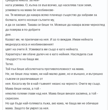
срещала никога. За ней-
ната усмивка. О, кълна се във всичко, що населява тази земя,
усмивката на мама бе необикнове-
на. Тя можеше да накара всяко плачещо същество да забрави за
болката, която носеше сълзите му,
и да се засмее. Такава си беше тя. Можеше да накара всеки черноглед
да повярва в по-добрите
дни.
Казват ми, че приличам на нея. И аз го виждам. Имам нейната
медноруса коса и необикновеният
цвят на очите й. Усмивката ми също е като нейната.
Характерът ми обаче далеч не е като нейния. Наследила съм
твърдостта на баща ми.
Татко.
Той пък беше абсолютната противоположност на мама.
Не, не беше лош човек, ни най-малко даже, но и външно, и вътрешно
съвсем се различаваше от
нея. Косата му бе в най-тъмният нюанс на черното. Очите му също.
Мама беше ниска, а той -
няколко големи глави над нея. Мама беше винаги засмяна, а той -
сериозен.
Но ще бъде най-голямата лъжа, ако кажа, че баща ми не обичаше
мама. Защото би умрял за нея.