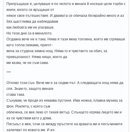
Прегръщаше я, целуваше я по челото и винаги й носеше цели торби с
книги, когато се връщаше от
някое свое пътешествие. И двамата се обичаха безкрайно много и аз
бях щастливка да наблюдавам
как любовта им не угасваше.
Но тези дни са в миналото.
Отдавна вече не е така. Няма я тази мека топлина, която ме сгряваше
като топла пижама, пригот-
вена за студена зимна нощ. Няма го и чувството за обич, за
привързаност. Няма нищо, което да
ми казва, че не съм сама.
***
Отново този сън. Вече ми е за седми път. А следващата нощ няма да
спя. Знам го, защото винаги
става така.
Сънувам, че бродя из някаква пустиня. Има нежна, плавна музика за
фон. Роклята, с която съм
облечена, се вее леко от тихия вятър. Слънцето огрява лицето ми и
аз се чувствам като у дома.
Пясъкът е мек, точи се между пръстите на краката ми и песъчинките
залепват по кожата ми. И из-