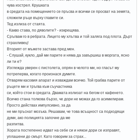
чува изстрел. Крушката
в средата на помещението се пръсва и всички се просват на земята,
сложили ръце върху главите си.
Тед излиза от стаята.
- Какво става, по дяволите? - изкрещява.
Сръгвам го в ребрата. Лицето му хлътва и той заляга под плота. Дърт
страхливец!
Вторият от мъжете застава пред мен.
- Слушай, кукло, дай ми парите и няма да завършиш в моргата, ясно
ли ти е?
Изглежда уверен с пистолета, опрян в челото ми, но гласът му
потреперва, когато произнася думите.
Отварям касовия апарат и изваждам всичко. Той грабва парите от
ръцете ми и тръгва към съучастника
си, който стои в средата. Двамата излизат на бегом от кафенето.
Всичко стана толкова бързо, че дори не можах да го асимилирам.
Просто действах импулсивно, за да
не ми пръснат мозъка. Решавам, че това всъщност са подходящи
думи, ако полицията започне да ме
разпитва.
Хората постепенно идват на себе си и някои дори се изправят,
уплашени до смърт. Като говорим за страх...