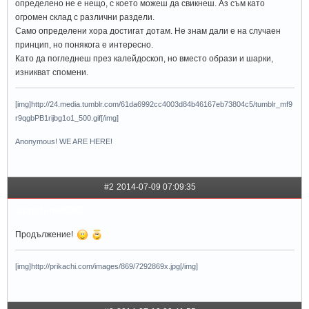
определено не е нещо, с което можеш да свикнеш. Аз съм като
огромен склад с различни раздели.
Само определени хора достигат дотам. Не знам дали е на случаен
принцип, но понякога е интересно.
Като да погледнеш през калейдоскоп, но вместо образи и шарки,
изникват спомени.
[img]http://24.media.tumblr.com/61da6992cc4003d84b46167eb73804c5/tumblr_mf9
r9qgbPB1rijbg1o1_500.gif[/img]
Anonymous! WE ARE HERE!
#2
2014-07-09 07:09:35
sunshine5383
Продължение!
[img]http://prikachi.com/images/869/7292869x.jpg[/img]