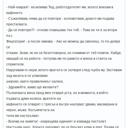
- Най-накрая! - възкликва Тед, работодателят ми, когато влизам в
кафенето.
- Съжалявам, няма да се повтори - изломотвам, докато ми подава
престилката.
- Да се повтори?! - отново повишава тон той. - Това не ти е за втори
път,
Фицпатрик! - а после омеква. - Ако не можеш да смогнеш, то по-добре
се
откажи. Знам, че не си безотговорна, но очаквам от теб повече. Хайде,
хващай се на работа - потупва ме по рамото и влиза в стаята за
служители.
Наругавам го наум, когато вратата се затваря след гърба му. Заставам
зад касата и се усмихвам
широко, както правилникът налага.
- Здравейте, какво ще желаете?
Пълничката жена пред мен отваря уста, но в момента, в който
първата дума излиза, вратите на
кафенето се отварят с трясък и вътре нахлуват двама, маскирани в
черно, мъже. Косъмчетата на
тила ми настръхват.
- Всички на земята! - изкрещява единият и изважда пистолет.
Настъпва хаос. Хората започват да се блъскат един в друг. Тогава се