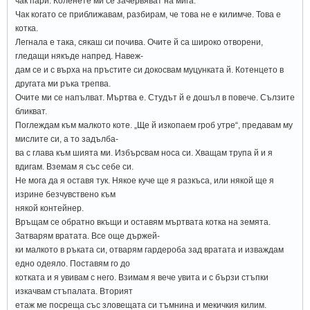
чак пари. Коленете ми се зачервяват на мига.
Чак когато се приближавам, разбирам, че това не е килимче. Това е
котка.
Легнала е така, сякаш си почива. Очите й са широко отворени,
гледащи някъде напред. Навеж-
дам се и с върха на пръстите си докосвам муцунката й. Котенцето в
другата ми ръка трепва.
Очите ми се напълват. Мъртва е. Студът й е дошъл в повече. Сълзите
бликват.
Поглеждам към малкото коте. „Ще й изкопаем гроб утре“, предавам му
мислите си, а то задълба-
ва с глава към шията ми. Избърсвам носа си. Хващам трупа й и я
вдигам. Вземам я със себе си.
Не мога да я оставя тук. Някое куче ще я разкъса, или някой ще я
изрине безчувствено към
някой контейнер.
Връщам се обратно вкъщи и оставям мъртвата котка на земята.
Затварям вратата. Все още държей-
ки малкото в ръката си, отварям гардероба зад вратата и изваждам
едно одеяло. Поставям го до
котката и я увивам с него. Взимам я вече увита и с бързи стъпки
изкачвам стъпалата. Вторият
етаж ме посреща със зловещата си тъмнина и мекичкия килим.