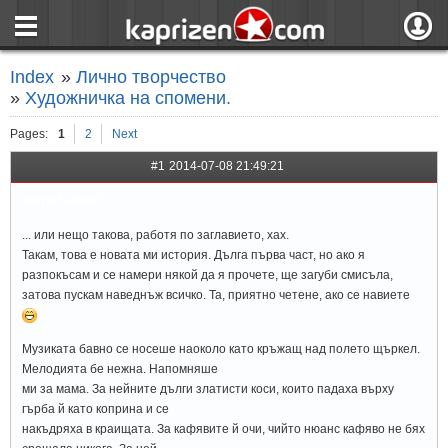
страница
Вход
Index
»
Лично творчество
ния
Регистрация
»
Художничка на спомени.
пове
Вход чрез F
Pages:
1
2
Next
#1
2014-07-08 21:49:21
sunshinee™
... или нещо такова, работя по заглавието, хах.
Такам, това е новата ми история. Дълга първа част, но ако я
разпокъсам и се намери някой да я прочете, ще загуби смисъла,
затова пускам наведнъж всичко. Та, приятно четене, ако се навиете
Музиката бавно се носеше наоколо като кръжащ над полето щъркел.
Мелодията бе нежна. Напомняше
ми за мама. За нейните дълги златисти коси, които падаха върху
гърба й като коприна и се
накъдряха в краищата. За кафявите й очи, чийто нюанс кафяво не бях