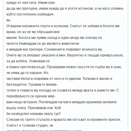
нужда от нея сега. Имам нуж-
да да ме прегърне, имам нужда да я усетя истински, а не като спомен,
който постепенно избледня-
ва.
Отварям огромните порти и излизам. Снегът се забива в босите ми
крака, но аз не му обръщам вни-
мание. Косата ми лумва назад и един кичур ме плясва по
челото.Навеждам се до малкото животинче
и виждам как трепери. Снежинките покриват козината му.
Очите му се вперват ужасено в мен. Вероятно е твърде премръзнало,
за да избяга. Усмихвам се
и бавно протягам ръце. Прокарвам нежно пръсти по гърба му в знак,
че няма да го нараня. Из-
чиствам бялата покривка от него и го вдигам. Толкова е малко и
беззащитно. Гушвам го внима-
телно и главата му попада на сгъвката между врата и рамото ми. С
периферното си зрение мяр-
вам нещо встрани. Поглеждам натам и виждам оранжево килимче
върху снега. Присвивам очи. Кой
би изхвърлил някаква черга тук?
Слизам по трите стъпала и краката ми потъват в огромните преспи.
Снегът е толкова студен, че