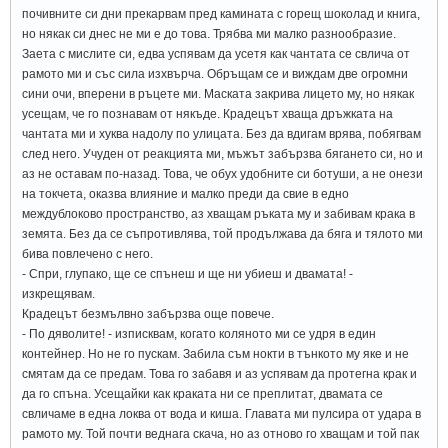
почивните си дни прекарвам пред камината с горещ шоколад и книга,
но някак си днес не ми е до това. Трябва ми малко разнообразие.
Заета с мислите си, едва успявам да усетя как чантата се свлича от
рамото ми и със сила изхвърча. Обръщам се и виждам две огромни
сини очи, вперени в ръцете ми. Маската закрива лицето му, но някак
усещам, че го познавам от някъде. Крадецът хваща дръжката на
чантата ми и хуква надолу по улицата. Без да вдигам врява, побягвам
след него. Учуден от реакцията ми, мъжът забързва бягането си, но и
аз не оставам по-назад. Това, че обух удобните си ботуши, а не онези
на токчета, оказва влияние и малко преди да свие в едно
междублоково пространство, аз хващам ръката му и забивам крака в
земята. Без да се съпротивлява, той продължава да бяга и тялото ми
бива повлечено с него.
- Спри, глупако, ще се спънеш и ще ни убиеш и двамата! -
изкрещявам.
Крадецът безмълвно забързва още повече.
- По дяволите! - изписквам, когато коляното ми се удря в един
контейнер. Но не го пускам. Забила съм нокти в тънкото му яке и не
смятам да се предам. Това го забавя и аз успявам да протегна крак и
да го спъна. Усещайки как краката ни се преплитат, двамата се
свличаме в една локва от вода и киша. Главата ми пулсира от удара в
рамото му. Той почти веднага скача, но аз отново го хващам и той пак