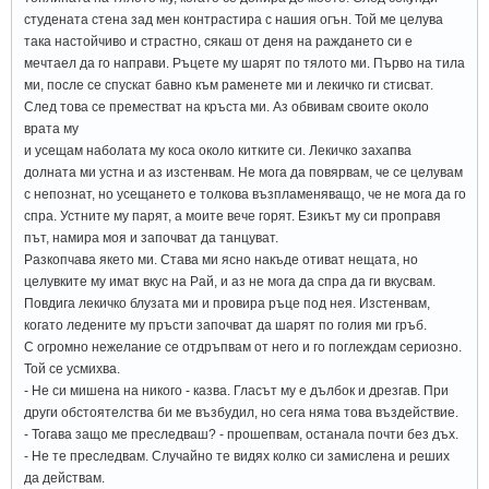
студената стена зад мен контрастира с нашия огън. Той ме целува
така настойчиво и страстно, сякаш от деня на раждането си е
мечтаел да го направи. Ръцете му шарят по тялото ми. Първо на тила
ми, после се спускат бавно към раменете ми и лекичко ги стисват.
След това се преместват на кръста ми. Аз обвивам своите около
врата му
и усещам наболата му коса около китките си. Лекичко захапва
долната ми устна и аз изстенвам. Не мога да повярвам, че се целувам
с непознат, но усещането е толкова възпламеняващо, че не мога да го
спра. Устните му парят, а моите вече горят. Езикът му си проправя
път, намира моя и започват да танцуват.
Разкопчава якето ми. Става ми ясно накъде отиват нещата, но
целувките му имат вкус на Рай, и аз не мога да спра да ги вкусвам.
Повдига лекичко блузата ми и провира ръце под нея. Изстенвам,
когато ледените му пръсти започват да шарят по голия ми гръб.
С огромно нежелание се отдръпвам от него и го поглеждам сериозно.
Той се усмихва.
- Не си мишена на никого - казва. Гласът му е дълбок и дрезгав. При
други обстоятелства би ме възбудил, но сега няма това въздействие.
- Тогава защо ме преследваш? - прошепвам, останала почти без дъх.
- Не те преследвам. Случайно те видях колко си замислена и реших
да действам.