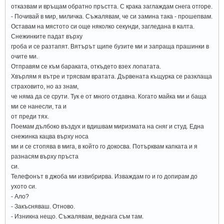
отказвам и връщам обратно пръстта. С крака заглаждам снега отгоре.
- Почивай в мир, миличка. Съжалявам, че си замина така - прошепвам.
Оставам на мястото си още няколко секунди, загледана в калта.
Снежинките падат върху
гроба и се разтапят. Вятърът щипе бузите ми и запраща прашинки в
очите ми.
Отправям се към бараката, откъдето взех лопатата.
Хвърлям я вътре и трясвам вратата. Дървената къщурка се разклаща
страховито, но аз знам,
че няма да се срути. Тук е от много отдавна. Когато майка ми и баща
ми се нанесли, та и
от преди тях.
Поемам дълбоко въздух и вдишвам миризмата на сняг и студ. Една
снежинка кацва върху носа
ми и се стопява в мига, в който го докосва. Потърквам капката и я
разнасям върху пръста
си.
Телефонът в джоба ми извибрирва. Изваждам го и го допирам до
ухото си.
- Ало?
- Закъсняваш. Отново.
- Изникна нещо. Съжалявам, веднага съм там.