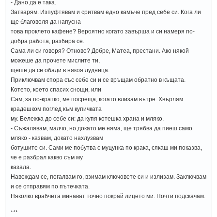
- Дано да е така.
Затварям. Изпуфтявам и сритвам едно камъче пред себе си. Кога ли
ще благоволя да напусна
това проклето кафене? Вероятно когато завърша и си намеря по-
добра работа, разбира се.
Сама ли си говоря? Отново? Добре, Матеа, престани. Ако някой
можеше да прочете мислите ти,
щеше да се обади в някоя лудница.
Приключвам спора със себе си и се връщам обратно в къщата.
Котето, което спасих снощи, или
Сам, за по-кратко, ме посреща, когато влизам вътре. Хвърлям
крадешком поглед към купичката
му. Бележка до себе си: да купя котешка храна и мляко.
- Съжалявам, малчо, но докато ме няма, ще трябва да пиеш само
мляко - казвам, докато нахлузвам
ботушите си. Сами ме побутва с муцунка по крака, сякаш ми показва,
че е разбрал какво съм му
казала.
Навеждам се, погалвам го, взимам ключовете си и излизам. Заключвам
и се отправям по пътечката.
Няколко врабчета минават точно покрай лицето ми. Почти подскачам.
***