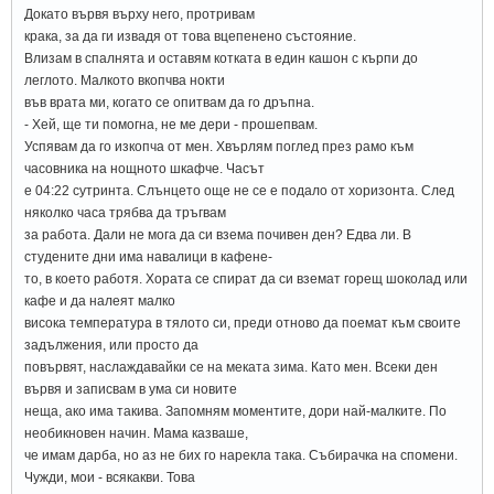
Докато вървя върху него, протривам
крака, за да ги извадя от това вцепенено състояние.
Влизам в спалнята и оставям котката в един кашон с кърпи до
леглото. Малкото вкопчва нокти
във врата ми, когато се опитвам да го дръпна.
- Хей, ще ти помогна, не ме дери - прошепвам.
Успявам да го изкопча от мен. Хвърлям поглед през рамо към
часовника на нощното шкафче. Часът
е 04:22 сутринта. Слънцето още не се е подало от хоризонта. След
няколко часа трябва да тръгвам
за работа. Дали не мога да си взема почивен ден? Едва ли. В
студените дни има навалици в кафене-
то, в което работя. Хората се спират да си вземат горещ шоколад или
кафе и да налеят малко
висока температура в тялото си, преди отново да поемат към своите
задължения, или просто да
повървят, наслаждавайки се на меката зима. Като мен. Всеки ден
вървя и записвам в ума си новите
неща, ако има такива. Запомням моментите, дори най-малките. По
необикновен начин. Мама казваше,
че имам дарба, но аз не бих го нарекла така. Събирачка на спомени.
Чужди, мои - всякакви. Това