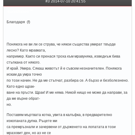
#3
2014-07-10 20:41:55
sunshinee™
Благодаря (f)
Понякога не ви ли се струва, че някои същества умират твърде
лесно? Като мравката,
например. Както си пренася троха към мравуняка, изведнъж бива
стъпкана от някого.
И край. Умира. Сякаш животът й е съвсем незначителен. Понякога
искам да умра точно
по този начин. Не да ме стъпчат, разбира се. А бързо и безболезнено.
Като едно щрак-
ване на пръсти. Щрак! И ме няма. Никой нищо не може да направи, за
да ме върне обрат-
но.
Поставям мъртвата котка, увита в калъфка, в предварително
изкопаната дупка. Ръцете ми
са премръзнали и зачервени от държенето на лопатата в този
мразовит ден, но аз не се