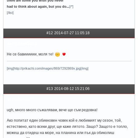
there are some you wish you never
had to think about again, but you do...
[/*]
[/list]
#12
2014-07-27 11:05:18
sunshine5383
Не се бавииииии, моля те!
[img]http://prikachi.com/images/869/7292869x.jpg[/img]
#13
2014-08-12 15:21:06
sunshinee™
ugh, много много съжалявам, вече ще съм редовна!
Ако попитат един обикновен човек кой е любимият му сезон, той,
естествено, като всеки друг, ще каже лятото. Защо? Защото е топло,
можеш да отидеш на море, на планина или пък да обиколиш