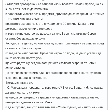
Затварям прозореца и се отправям към вратата. Пълен мрак е, но аз
знам с точност къде какво има
и заобикалям ловко всеки предмет, дръзнал да се изпречи на пътя ми.
Натискам бравата и чувам
познатото скърцане, което слушам вече 20 години. Краката ми
докосват мекия килим в коридора
и това уютно чувство ме докосва за миг. Вървя с малки, но бързи
стъпки, без да издавам шум.
Коридорът е дълъг, но към края му почти притичвам и се спирам пред
стъпалата. Тук има пирон,
извадил се наполовина. Прокарвам крак по пода, за да го усетя и да
не го настъпя. Когато усе-
щам твърдата му ледена повърхност, стъпвам встрани от него и
слизам бързо.
До входната врата има един огромен прозорец, през който лунната
светлина наднича любопитно.
Виждам сянката си.
- О, Матеа, кога порасна толкова много? Виж се. Баща ти би се радвал
да види малкото си моми-
ченце да се превръща в красива млада жена - казвам прехвалено,
цитирайки думите на мама. Може
и да е глупаво, защото вече минавам 20-те години, но наистина имам