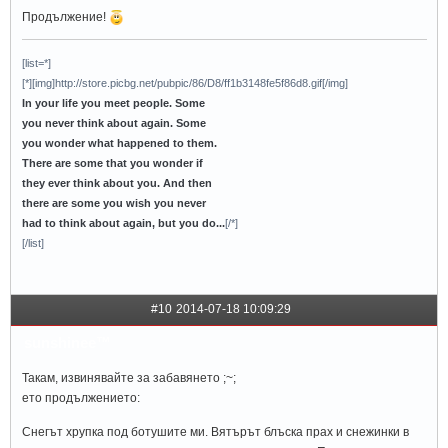
Продължение!
[list=*]
[*][img]http://store.picbg.net/pubpic/86/D8/ff1b3148fe5f86d8.gif[/img]
In your life you meet people. Some
you never think about again. Some
you wonder what happened to them.
There are some that you wonder if
they ever think about you. And then
there are some you wish you never
had to think about again, but you do...
[/*]
[/list]
#10
2014-07-18 10:09:29
sunshinee™
Такам, извинявайте за забавянето ;~;
ето продължението:
Снегът хрупка под ботушите ми. Вятърът блъска прах и снежинки в