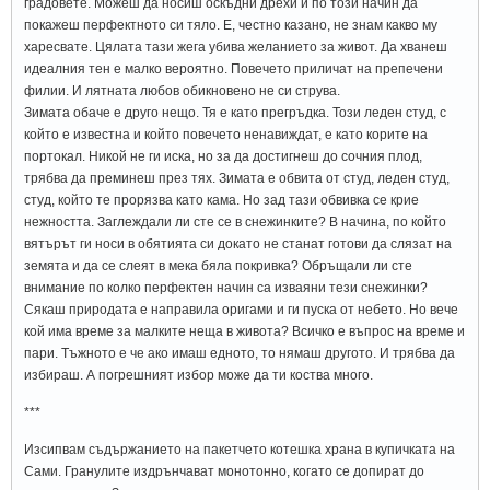
градовете. Можеш да носиш оскъдни дрехи и по този начин да
покажеш перфектното си тяло. Е, честно казано, не знам какво му
харесвате. Цялата тази жега убива желанието за живот. Да хванеш
идеалния тен е малко вероятно. Повечето приличат на препечени
филии. И лятната любов обикновено не си струва.
Зимата обаче е друго нещо. Тя е като прегръдка. Този леден студ, с
който е известна и който повечето ненавиждат, е като корите на
портокал. Никой не ги иска, но за да достигнеш до сочния плод,
трябва да преминеш през тях. Зимата е обвита от студ, леден студ,
студ, който те прорязва като кама. Но зад тази обвивка се крие
нежността. Заглеждали ли сте се в снежинките? В начина, по който
вятърът ги носи в обятията си докато не станат готови да слязат на
земята и да се слеят в мека бяла покривка? Обръщали ли сте
внимание по колко перфектен начин са изваяни тези снежинки?
Сякаш природата е направила оригами и ги пуска от небето. Но вече
кой има време за малките неща в живота? Всичко е въпрос на време и
пари. Тъжното е че ако имаш едното, то нямаш другото. И трябва да
избираш. А погрешният избор може да ти коства много.
***
Изсипвам съдържанието на пакетчето котешка храна в купичката на
Сами. Гранулите издрънчават монотонно, когато се допират до