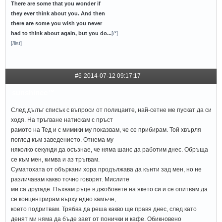
There are some that you wonder if
they ever think about you. And then
there are some you wish you never
had to think about again, but you do...
[/*]
[/list]
#6
2014-07-12 09:17:17
sunshinee™
След дълъг списък с въпроси от полицаите, най-сетне ме пускат да си
ходя. На тръгване натискам с пръст
рамото на Тед и с мимики му показвам, че се прибирам. Той хвърля
поглед към заведението. Отнема му
няколко секунди да осъзнае, че няма шанс да работим днес. Обръща
се към мен, кимва и аз тръгвам.
Суматохата от объркани хора продължава да кънти зад мен, но не
различавам какво точно говорят. Мислите
ми са другаде. Пъхвам ръце в джобовете на якето си и се опитвам да
се концентрирам върху едно камъче,
което подритвам. Трябва да реша какво ще правя днес, след като
денят ми няма да бъде зает от понички и кафе. Обикновено