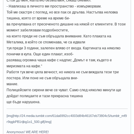
Стои до мен, напълно безмълвен, сякаш онемял.
- Навлизаш в личното ми пространство - измърморвам.
Той ме скастря с поглед, но все пак се дръпва. Настъпва неловка
тишина, която от време на време би-
ва пречупвана от пресеченото дишане на някой от клиентите. В този
момент забелязвам подробностите,
на които преди не съм обръщала внимание. Като плаката на
Металика, в който се споменава, че са идвали
тук преди 3 години, залепен вляво от входа. Картината на няколко
понички в купа. Още един плакат, изоб-
разяващ огромна чаша кафе с надпис „Домът е там, където е
миризмата на кафе.“
Работя тук вече цяла вечност, но никога не съм виждала тези три
постера. Или поне не съм обръщала вни-
мание.
Полицейските сирени вече се чуват. Само след няколко минути ще
дойдат полицаите и тази прекрасна тишина
ще бъде нарушена.
[img]http://24.media.tumblr.com/61da6992cc4003d84b46167eb73804c5/tumblr_mf9
r9qgbPB1rijbg1o1_500.gif[/img]
Anonymous! WE ARE HERE!