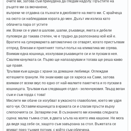
очите ми, затова съм принудена да гледам надолу. Пръстите на
ръцете ми са вкочанени,
въпреки че отдавна са пъхнати в джобовете на якето ми. С крайчеца
на окото си наблюдавам хората до мен. Дъхът им излиза като
облачета пара от устите
им. Всеки се е увил в шалове, шапки, ръкавици, якета и дебели
пуловери до такава степен, че е трудно да разпознаеш кой кой е.
Вратите на супермаркета автоматично се отварят, когато пристъпвам
отпред. Влизам и приятният топъл полъх на климатика ме сгрява.
Взимам една кошница, изхлузвам ръкавиците си и ги пускам в нея.
Свалям качулката си. Първо ще напазарувам и тогава ще реша какво
ще правя.
Тръгвам към щанда с храни за домашни любимци. Оглеждам
котешките гранули. Не знам какво ще се хареса на Сами, затова
взимам от всеки вкус по едно от най-малките пакетчета и го пускам в
кошницата. Тръгвам към следващия отдел - зеленчуковия. Твърд веган
съм и съм горда с това!
Мислите ми обаче се изгубват в ужасното главоболие, което ме удря
като чук. Оставям кошницата в краката си и слагам пръсти върху
слепоочията си. Затварям очи. В съзнанието ми изниква следната
сцена: малка тъмна стая, в двата ъгъла на която има кашони. Не мога
да видя зад себе си, защото съм завързана за стол. Въжетата се
впиват през тънкия потник, с който съм облечена.