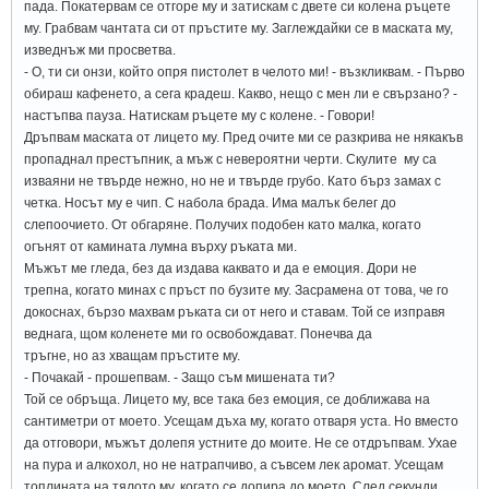
пада. Покатервам се отгоре му и затискам с двете си колена ръцете
му. Грабвам чантата си от пръстите му. Заглеждайки се в маската му,
изведнъж ми просветва.
- О, ти си онзи, който опря пистолет в челото ми! - възкликвам. - Първо
обираш кафенето, а сега крадеш. Какво, нещо с мен ли е свързано? -
настъпва пауза. Натискам ръцете му с колене. - Говори!
Дръпвам маската от лицето му. Пред очите ми се разкрива не някакъв
пропаднал престъпник, а мъж с невероятни черти. Скулите му са
изваяни не твърде нежно, но не и твърде грубо. Като бърз замах с
четка. Носът му е чип. С набола брада. Има малък белег до
слепоочието. От обгаряне. Получих подобен като малка, когато
огънят от камината лумна върху ръката ми.
Мъжът ме гледа, без да издава каквато и да е емоция. Дори не
трепна, когато минах с пръст по бузите му. Засрамена от това, че го
докоснах, бързо махвам ръката си от него и ставам. Той се изправя
веднага, щом коленете ми го освобождават. Понечва да
тръгне, но аз хващам пръстите му.
- Почакай - прошепвам. - Защо съм мишената ти?
Той се обръща. Лицето му, все така без емоция, се доближава на
сантиметри от моето. Усещам дъха му, когато отваря уста. Но вместо
да отговори, мъжът долепя устните до моите. Не се отдръпвам. Ухае
на пура и алкохол, но не натрапчиво, а съвсем лек аромат. Усещам
топлината на тялото му, когато се допира до моето. След секунди