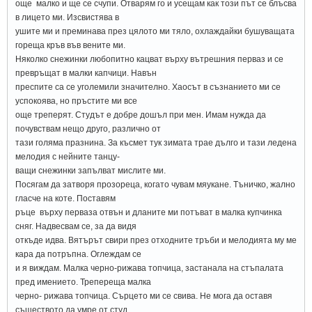
още малко и ще се счупи. Отварям го и усещам как този път се блъсва
в лицето ми. Изсвистява в
ушите ми и преминава през цялото ми тяло, охлаждайки бушуващата
гореща кръв във вените ми.
Няколко снежинки любопитно кацват върху вътрешния перваз и се
превръщат в малки капчици. Навън
преспите са се уголемили значително. Хаосът в съзнанието ми се
успокоява, но пръстите ми все
още треперят. Студът е добре дошъл при мен. Имам нужда да
почувствам нещо друго, различно от
тази голяма празнина. За късмет тук зимата трае дълго и тази ледена
мелодия с нейните танцу-
ващи снежинки запълват мислите ми.
Посягам да затворя прозореца, когато чувам мяукане. Тъничко, жално
гласче на коте. Поставям
ръце върху перваза отвън и дланите ми потъват в малка купчинка
сняг. Надвесвам се, за да видя
откъде идва. Вятърът свири през отходните тръби и мелодията му ме
кара да потръпна. Оглеждам се
и я виждам. Малка черно-рижава топчица, застанала на стъпалата
пред имението. Трепереща малка
черно- рижава топчица. Сърцето ми се свива. Не мога да оставя
съществото да умре от студ.