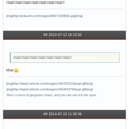
ОЩЕОЩЕОЩЕОЩЕОЩЕОЩЕОЩЕ!!
дедедефхйде
[img]http://prikachi.com/images/869/7292869x.jpg[/img]
#8
2014-07-12 16:15:02
famouss__girll
ОЩЕОЩЕОЩЕОЩЕОЩЕОЩЕОЩЕ!!
дедедефхйде
Мхм
[img]http://data2.whicdn.com/images/165761521/large.gif[/img]
[img]http://data3.whicdn.com/images/165494379/large.gif[/img]
She's a mess of gorgeous chaos, and you can see it in her eyes.
#9
2014-07-15 11:38:36
love_hurts