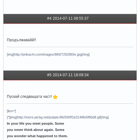
#4
2014-07-11 08:55:37
sunshine5383
Продължавайй!!
[img]http://prikachi.com/images/869/7292869x.jpg[/img]
#5
2014-07-11 18:09:34
love_hurts
Пускай следващата част!
[list=*]
[*][img]http://store.picbg.net/pubpic/86/D8/ff1b3148fe5f86d8.gif[/img]
In your life you meet people. Some
you never think about again. Some
you wonder what happened to them.