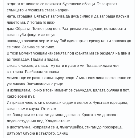
веднъж от нищото се появяват буреносни облаци. Те закриват
слънцето и музиката става напрег-
ната, страшна. Вятърът започва да духа силно и да запраща пясък в
лицето ми. И тогава го виж-
дам. Образът. Точно пред мен. Разтривам очи с длани, но камерата
сякаш губи фокус и аз не ус-
пявам да различа чертите му. Той вдига пръст срещу мен и започва да
се смее. Залива се от смях.
В този момент усещам как земята под краката ми се разделя на две и
аз пропадам. Падам и падам,
сякаш с часове, а гласът му ехти в ушите ми. Тогава виждам лъч
светлина. Разбирам, че всеки
момент ще се разпльокам върху нещо. Лъчът светлина постепенно се
увеличава. Закривам очи с ръце
и изпищявам. Точно в този момент се събуждам, цялата обляна в пот.
Както всеки път.
Изтривам челото си с юргана и сядам в леглото. Чувствам горещина,
сякаш съм в сауна. Отвивам
се. Завъртам се така, че да мога да стана. Краката ми докосват
леденостудения под. Хладината не
е достатъчна. Изправям се и, лъкатушейки, стигам до прозореца.
Вятърът блъска в стъклото. Сякаш