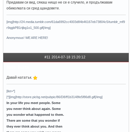
Придавам си вид, сякаш нищо не се е случило, и продължавам
обиколката си сред щандовете.
[img]http://24.media.tumblr.com/61da6992cc4003d84b46167eb73804c5/tumblr_mf9
r9qgbPB1rijbg1o1_500.gif[/img]
Anonymous! WE ARE HERE!
#11
2014-07-18 15:20:12
love_hurts
Давай нататък.
[list=*]
[*][img]http://store.picbg.net/pubpic/86/D8/ff1b3148fe5f86d8.gif[/img]
In your life you meet people. Some
you never think about again. Some
you wonder what happened to them.
There are some that you wonder if
they ever think about you. And then