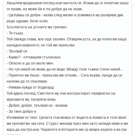
Хвърлям крадешком поглед към чантата си. Искам да го попитам защо
го прави, но може би е по-добре да не знам.
- Целуваш се добре - казва след малко и усмивката му разкрива два
реда здрави, бели зъби.
Ъгълчетата на устните ми трепват.
- Ти също.
Той свежда глава, все още засмян. Отварям уста, за да попитам защо
нападна кафенето, но той ме прекъсва:
- Тръгвай си.
- Какво? - отговарям стъписано.
- Опасно е да си около мен.
- Но тук никой не може да ни види. Между тези тъмни стени никой...
- Приятно ми беше - прекъсва ме отново. - Сега върви, преди да се
наложи да те спасявам.
- Нямам нужда от бодигард.
Той вдига поглед. Светлите му очи контрастират перфектно на
мургавата му, загоряла кожа.
- Добре, добре, тръгвам си - казвам.
- За твое добро е.
Изсмивам се тихо. Цялата съм мокра от водата в локвата и този факт
ми просветва чак сега. Студът минава през мен като хиляди ками и ме
кара да настръхна. Чорапите в ботушите ми са мокри изцяло и вътре