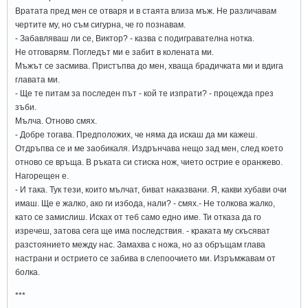
Вратата пред мен се отваря и в стаята влиза мъж. Не различавам
чертите му, но съм сигурна, че го познавам.
- Забавляваш ли се, Виктор? - казва с подигравателна нотка.
Не отговарям. Погледът ми е забит в колената ми.
Мъжът се засмива. Пристъпва до мен, хваща брадичката ми и вдига
главата ми.
- Ще те питам за последен път - кой те изпрати? - процежда през
зъби.
Мълча. Отново смях.
- Добре тогава. Предположих, че няма да искаш да ми кажеш.
Отдръпва се и ме заобикаля. Издрънчава нещо зад мен, след което
отново се връща. В ръката си стиска нож, чието острие е оранжево.
Нагорещен е.
- И така. Тук тези, които мълчат, биват наказвани. Я, какви хубави очи
имаш. Ще е жалко, ако ги избода, нали? - смях.- Не толкова жалко,
като се замислиш. Исках от теб само едно име. Ти отказа да го
изречеш, затова сега ще има последствия. - краката му скъсяват
разстоянието между нас. Замахва с ножа, но аз обръщам глава
настрани и острието се забива в слепоочието ми. Изръмжавам от
болка.
***