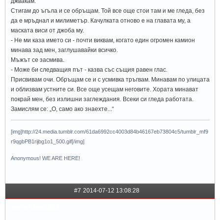
джвакам.
Стигам до ъгъла и се обръщам. Той все още стои там и ме гледа, без
да е мръднал и милиметър. Качулката отново е на главата му, а
маската виси от джоба му.
- Не ми каза името си - почти виквам, когато един огромен камион
минава зад мен, заглушавайки всичко.
Мъжът се засмива.
- Може би следващия път - казва със същия равен глас.
Присвивам очи. Обръщам се и с усмивка тръгвам. Минавам по улицата
и облизвам устните си. Все още усещам неговите. Хората минават
покрай мен, без излишни заглеждания. Всеки си гледа работата.
Замислям се: „О, само ако знаехте...“
[img]http://24.media.tumblr.com/61da6992cc4003d84b46167eb73804c5/tumblr_mf9
r9qgbPB1rijbg1o1_500.gif[/img]
Anonymous! WE ARE HERE!
#7
2014-07-12 13:08:28
sunshine5383