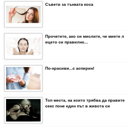
Съвети за тънката коса
Прочетете, ако си мислите, че миете л
ицето си правилно...
По-красиви...с аспирин!
Топ места, на които трябва да правите
секс поне един път в живота си