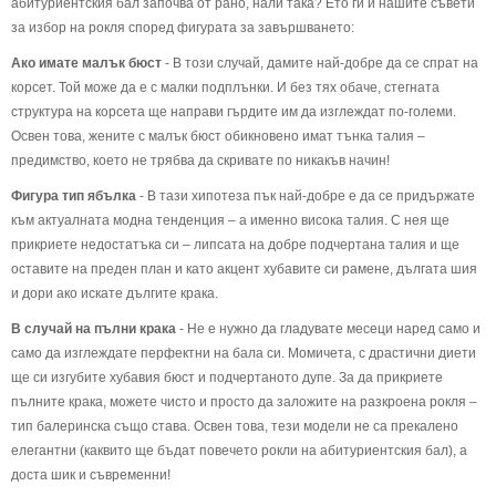
абитуриентския бал започва от рано, нали така? Ето ги и нашите съвети
за избор на рокля според фигурата за завършването:
Ако имате малък бюст
- В този случай, дамите най-добре да се спрат на
корсет. Той може да е с малки подплънки. И без тях обаче, стегната
структура на корсета ще направи гърдите им да изглеждат по-големи.
Освен това, жените с малък бюст обикновено имат тънка талия –
предимство, което не трябва да скривате по никакъв начин!
Фигура тип ябълка
- В тази хипотеза пък най-добре е да се придържате
към актуалната модна тенденция – а именно висока талия. С нея ще
прикриете недостатъка си – липсата на добре подчертана талия и ще
оставите на преден план и като акцент хубавите си рамене, дългата шия
и дори ако искате дългите крака.
В случай на пълни крака
- Не е нужно да гладувате месеци наред само и
само да изглеждате перфектни на бала си. Момичета, с драстични диети
ще си изгубите хубавия бюст и подчертаното дупе. За да прикриете
пълните крака, можете чисто и просто да заложите на разкроена рокля –
тип балеринска също става. Освен това, тези модели не са прекалено
елегантни (каквито ще бъдат повечето рокли на абитуриентския бал), а
доста шик и съвременни!