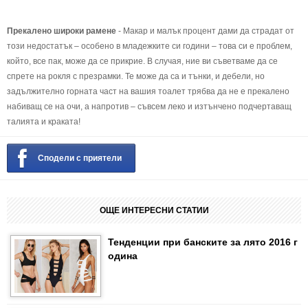
Прекалено широки рамене
- Макар и малък процент дами да страдат от
този недостатък – особено в младежките си години – това си е проблем,
който, все пак, може да се прикрие. В случая, ние ви съветваме да се
спрете на рокля с презрамки. Те може да са и тънки, и дебели, но
задължително горната част на вашия тоалет трябва да не е прекалено
набиващ се на очи, а напротив – съвсем леко и изтънчено подчертаващ
талията и краката!
Сподели с приятели
ОЩЕ ИНТЕРЕСНИ СТАТИИ
Тенденции при банските за лято 2016 г
одина