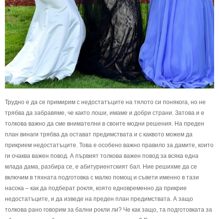
Трудно е да се примирим с недостатъците на тялото си понякога, но не
трябва да забравяме, че както лоши, имаме и добри страни. Затова и е
толкова важно да сме внимателни в своите модни решения. На преден
план винаги трябва да остават предимствата и с каквото можем да
прикрием недостатъците. Това е особено важно правило за дамите, които
ги очаква важен повод. А първият толкова важен повод за всяка една
млада дама, разбира се, е абитуриентският бал. Ние решихме да се
включим в тяхната подготовка с малко помощ и съвети именно в тази
насока – как да подберат рокля, която едновременно да прикрие
недостатъците, и да изведе на преден план предимствата. А защо
толкова рано говорим за бални рокли ли? Че как защо, та подготовката за