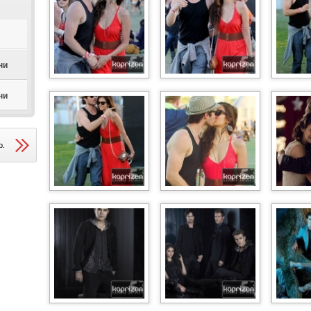
ни
ни
р.