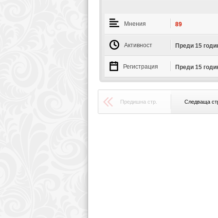
Мнения
89
Активност
Преди 15 годи
Регистрация
Преди 15 годи
Предишна стр.
Следваща ст