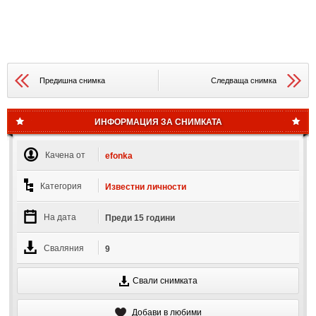
Предишна снимка
Следваща снимка
ИНФОРМАЦИЯ ЗА СНИМКАТА
Качена от
efonka
Категория
Известни личности
На дата
Преди 15 години
Сваляния
9
Свали снимката
Добави в любими