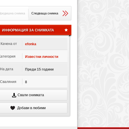
редишна снимка
Следваща снимка
ИНФОРМАЦИЯ ЗА СНИМКАТА
Качена от
efonka
Категория
Известни личности
На дата
Преди 15 години
Сваляния
8
Свали снимката
Добави в любими