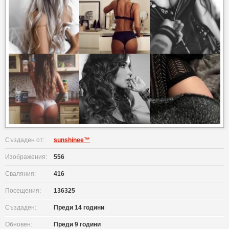
Създаден от:
sunshinee™
Изображения:
556
Сваляния:
416
Посещения:
136325
Създаден:
Преди 14 години
Обновен:
Преди 9 години