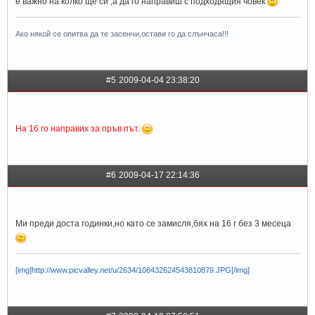
е важно на колко ще си ,а да го направиш с подходящия човек
Ако някой се опитва да те засенчи,остави го да слънчаса!!!
#5
2009-04-04 23:38:20
Black Berry
На 16 го направих за пръв път.
#6
2009-04-17 22:14:36
Innocence
Ми преди доста годинки,но като се замисля,бях на 16 г без 3 месеца
[img]http://www.picvalley.net/u/2634/108432624543810879.JPG[/img]