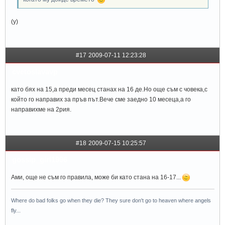
(y)
#17
2009-07-11 12:23:28
cvetoslavavp
като бях на 15,а преди месец станах на 16 де.Но още съм с човека,с
който го направих за пръв път.Вече сме заедно 10 месеца,а го
направихме на 2рия.
#18
2009-07-15 10:25:57
gossip_girl1996
Ами, още не съм го правила, може би като стана на 16-17...
Where do bad folks go when they die? They sure don't go to heaven where angels
fly...