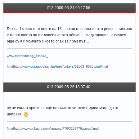
#12
2009-05-24 00:17:56
_Sladka_
Бях на 14 сега съм почти на 16 ,, всеки го прави когато реши, наистина
е много важно да е с човека когото обичаш... подходящия.. в случея
още съм с момчето с което спах за пръв път....
www.topmodel.bg/_Sladka_
[img]http://www.cosmopolitan.bg/lines/tickers/51003_9826.png[/img]
#13
2009-05-26 13:07:40
y0nit0y96
аз не сам го правила още но смятам че тази година може да го
направя
[img]http://www.prikachi.com/images/776/3155776w.png[/img]