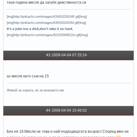
тази година мисля да загубя девственоста си
[img]http://prikachi.com/images/634/5202634F.gif[/img]
[img]http://prikachi.com/images/635/5202635f.gif[/img]
It's a joke not a dick,don't take it so hard.
[img]http://prikachi.com/images/822/5094822m.gif[/img]
#3
2009-04-04 07:25:24
DollyBoo
aз мисля като съм на 15
Живей за хората, не за мнението им.
#4
2009-04-04 15:46:02
burqta_f
Бях ня 16.Мисля,че това е най-подходящтата възраст.Според мен не