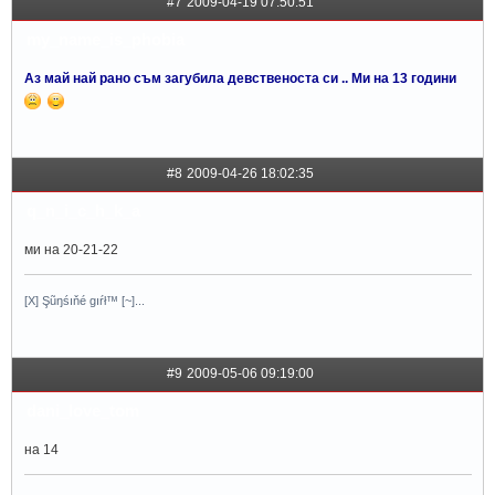
#7
2009-04-19 07:50:51
my_name_is_phobia
Аз май най рано съм загубила девственоста си .. Ми на 13 години
#8
2009-04-26 18:02:35
q_n_i_c_h_k_a
ми на 20-21-22
[X] Şũŋśıňé gıŕł™ [~]...
#9
2009-05-06 09:19:00
dani_love_tom
на 14