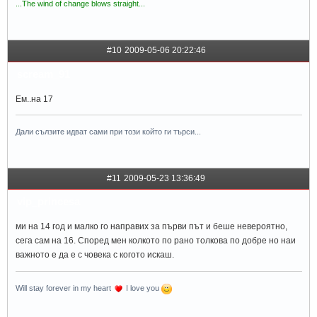
...The wind of change blows straight...
#10
2009-05-06 20:22:46
scream_91
Ем..на 17
Дали сълзите идват сами при този който ги търси...
#11
2009-05-23 13:36:49
vip_princesa
ми на 14 год и малко го направих за първи път и беше невероятно,
сега сам на 16. Според мен колкото по рано толкова по добре но наи
важното е да е с човека с когото искаш.
Will stay forever in my heart
I love you