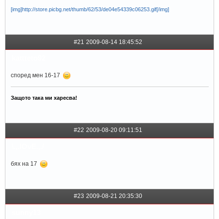
[img]http://store.picbg.net/thumb/62/53/de04e54339c06253.gif[/img]
#21
2009-08-14 18:45:52
kattteto92
според мен 16-17
Защото така ми харесва!
#22
2009-08-20 09:11:51
\.,.lOvE.,./
бях на 17
#23
2009-08-21 20:35:30
sunny13