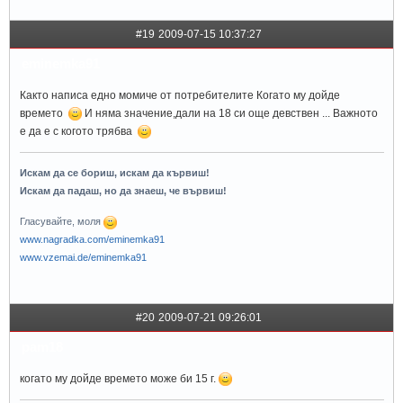
#19
2009-07-15 10:37:27
eminemka91
Както написа едно момиче от потребителите Когато му дойде
времето
И няма значение,дали на 18 си още девствен ... Важното
е да е с когото трябва
Искам да се бориш, искам да кървиш!
Искам да падаш, но да знаеш, че вървиш!
Гласувайте, моля
www.nagradka.com/eminemka91
www.vzemai.de/eminemka91
#20
2009-07-21 09:26:01
pam18
когато му дойде времето може би 15 г.