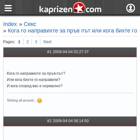
страница
Вход
Index
»
Секс
ния
Регистрация
»
Кога го направихте за пръв път или кога бихте г
пове
Вход чрез F
Pages:
1
2
3
Next
#1
2009-04-04 02:27:37
Slunchice7o
Кога го направихте за пръв път?
Или кога бихте го направили?
И кога според вас е нормално?
Shining all around...
#2
2009-04-04 06:14:50
cosmo_girl666