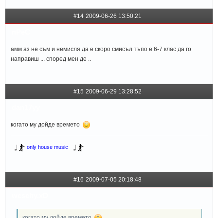
#14
2009-06-26 13:50:21
nPeC`
амм аз не съм и немисля да е скоро смисъл тъпо е 6-7 клас да го
направиш ... според мен де ..
#15
2009-06-29 13:28:52
dan17yy
когато му дойде времето
only house music
#16
2009-07-05 20:18:48
weschy.xD
когато му дойде времето