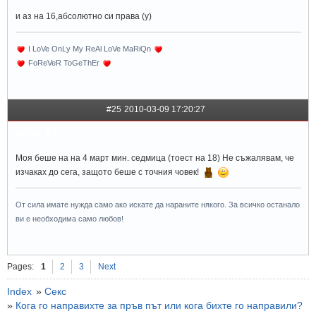
и аз на 16,абсолютно си права (y)
I LoVe OnLy My ReAl LoVe MaRiQn
FoReVeR ToGeThEr
#25
2010-03-09 17:20:27
mi6e_91
Моя беше на на 4 март мин. седмица (тоест на 18) Не съжалявам, че
изчаках до сега, защото беше с точния човек!
От сила имате нужда само ако искате да нараните някого. За всичко останало
ви е необходима само любов!
Pages:
1
2
3
Next
Index
»
Секс
»
Кога го направихте за пръв път или кога бихте го направили?