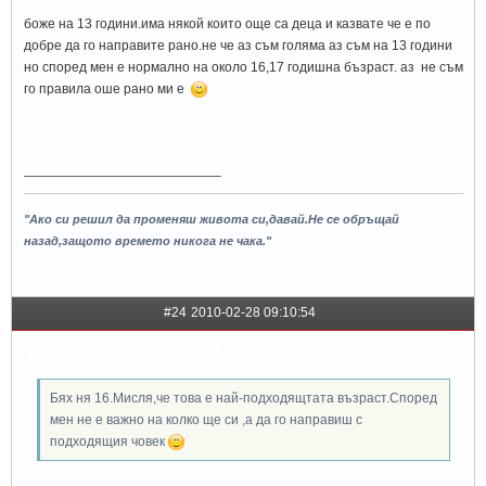
боже на 13 години.има някой които още са деца и казвате че е по
добре да го направите рано.не че аз съм голяма аз съм на 13 години
но според мен е нормално на около 16,17 годишна бъзраст. аз не съм
го правила оше рано ми е
__________________________
"Ако си решил да променяш живота си,давай.Не се обръщай
назад,защото времето никога не чака."
#24
2010-02-28 09:10:54
yoannka_love_mariqncho
Бях ня 16.Мисля,че това е най-подходящтата възраст.Според
мен не е важно на колко ще си ,а да го направиш с
подходящия човек