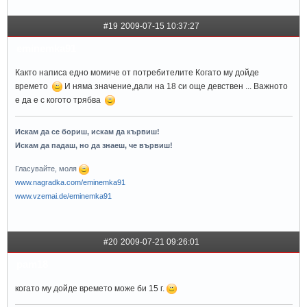
#19
2009-07-15 10:37:27
eminemka91
Както написа едно момиче от потребителите Когато му дойде
времето
И няма значение,дали на 18 си още девствен ... Важното
е да е с когото трябва
Искам да се бориш, искам да кървиш!
Искам да падаш, но да знаеш, че вървиш!
Гласувайте, моля
www.nagradka.com/eminemka91
www.vzemai.de/eminemka91
#20
2009-07-21 09:26:01
pam18
когато му дойде времето може би 15 г.