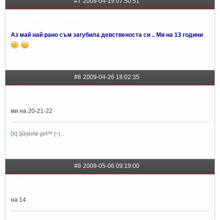
#7
2009-04-19 07:50:51
my_name_is_phobia
Аз май най рано съм загубила девственоста си .. Ми на 13 години
#8
2009-04-26 18:02:35
q_n_i_c_h_k_a
ми на 20-21-22
[X] Şũŋśıňé gıŕł™ [~]...
#9
2009-05-06 09:19:00
dani_love_tom
на 14