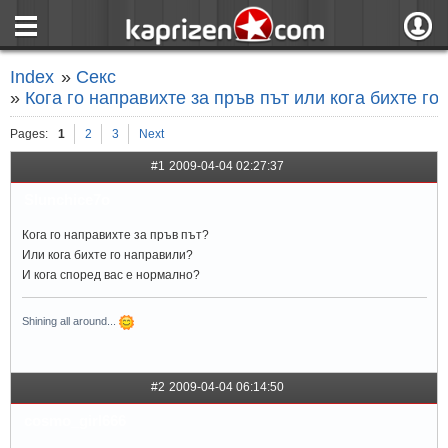
страница
Вход
Index
»
Секс
ния
Регистрация
»
Кога го направихте за пръв път или кога бихте г
пове
Вход чрез F
Pages:
1
2
3
Next
#1
2009-04-04 02:27:37
Slunchice7o
Кога го направихте за пръв път?
Или кога бихте го направили?
И кога според вас е нормално?
Shining all around...
#2
2009-04-04 06:14:50
cosmo_girl666