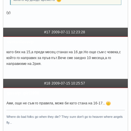
(y)
#17
2009-07-11 12:23:28
cvetoslavavp
като бях на 15,а преди месец станах на 16 де.Но още съм с човека,с
който го направих за пръв път.Вече сме заедно 10 месеца,а го
направихме на 2рия.
#18
2009-07-15 10:25:57
gossip_girl1996
Ами, още не съм го правила, може би като стана на 16-17...
Where do bad folks go when they die? They sure don't go to heaven where angels
fly...