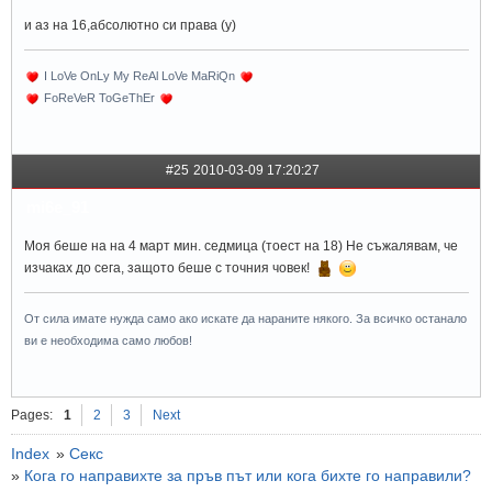
и аз на 16,абсолютно си права (y)
I LoVe OnLy My ReAl LoVe MaRiQn
FoReVeR ToGeThEr
#25
2010-03-09 17:20:27
mi6e_91
Моя беше на на 4 март мин. седмица (тоест на 18) Не съжалявам, че
изчаках до сега, защото беше с точния човек!
От сила имате нужда само ако искате да нараните някого. За всичко останало
ви е необходима само любов!
Pages:
1
2
3
Next
Index
»
Секс
»
Кога го направихте за пръв път или кога бихте го направили?