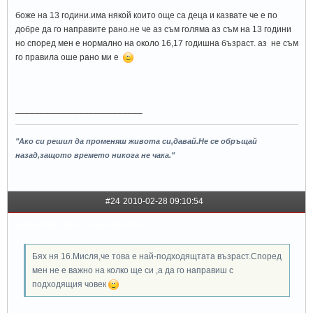
боже на 13 години.има някой които още са деца и казвате че е по
добре да го направите рано.не че аз съм голяма аз съм на 13 години
но според мен е нормално на около 16,17 годишна бъзраст. аз не съм
го правила оше рано ми е
__________________________
"Ако си решил да променяш живота си,давай.Не се обръщай
назад,защото времето никога не чака."
#24
2010-02-28 09:10:54
yoannka_love_mariqncho
Бях ня 16.Мисля,че това е най-подходящтата възраст.Според
мен не е важно на колко ще си ,а да го направиш с
подходящия човек