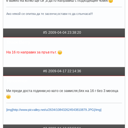
е важно на колко ще си ,а да го направиш с подходящия човек
Ако някой се опитва да те засенчи,остави го да слънчаса!!!
#5
2009-04-04 23:38:20
Black Berry
На 16 го направих за пръв път.
#6
2009-04-17 22:14:36
Innocence
Ми преди доста годинки,но като се замисля,бях на 16 г без 3 месеца
[img]http://www.picvalley.net/u/2634/108432624543810879.JPG[/img]