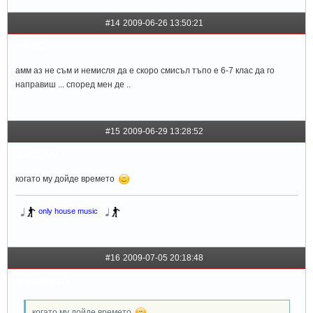
#14
2009-06-26 13:50:21
nPeC`
амм аз не съм и немисля да е скоро смисъл тъпо е 6-7 клас да го
направиш ... според мен де ..
#15
2009-06-29 13:28:52
dan17yy
когато му дойде времето
only house music
#16
2009-07-05 20:18:48
weschy.xD
когато му дойде времето