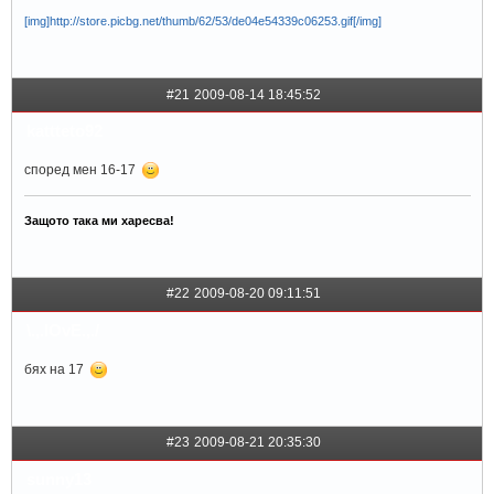
[img]http://store.picbg.net/thumb/62/53/de04e54339c06253.gif[/img]
#21
2009-08-14 18:45:52
kattteto92
според мен 16-17
Защото така ми харесва!
#22
2009-08-20 09:11:51
\.,.lOvE.,./
бях на 17
#23
2009-08-21 20:35:30
sunny13