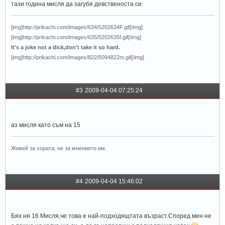
тази година мисля да загубя девственоста си
[img]http://prikachi.com/images/634/5202634F.gif[/img]
[img]http://prikachi.com/images/635/5202635f.gif[/img]
It's a joke not a dick,don't take it so hard.
[img]http://prikachi.com/images/822/5094822m.gif[/img]
#3
2009-04-04 07:25:24
DollyBoo
aз мисля като съм на 15
Живей за хората, не за мнението им.
#4
2009-04-04 15:46:02
burqta_f
Бях ня 16.Мисля,че това е най-подходящтата възраст.Според мен не