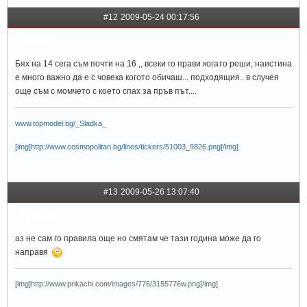
#12
2009-05-24 00:17:56
_Sladka_
Бях на 14 сега съм почти на 16 ,, всеки го прави когато реши, наистина
е много важно да е с човека когото обичаш... подходящия.. в случея
още съм с момчето с което спах за пръв път....
www.topmodel.bg/_Sladka_
[img]http://www.cosmopolitan.bg/lines/tickers/51003_9826.png[/img]
#13
2009-05-26 13:07:40
y0nit0y96
аз не сам го правила още но смятам че тази година може да го
направя
[img]http://www.prikachi.com/images/776/3155776w.png[/img]