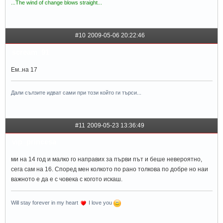
...The wind of change blows straight...
#10
2009-05-06 20:22:46
scream_91
Ем..на 17
Дали сълзите идват сами при този който ги търси...
#11
2009-05-23 13:36:49
vip_princesa
ми на 14 год и малко го направих за първи път и беше невероятно,
сега сам на 16. Според мен колкото по рано толкова по добре но наи
важното е да е с човека с когото искаш.
Will stay forever in my heart
I love you