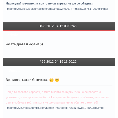
Нарисувай мечтите, за които не си вярвал че ще се сбъднат.
[img]http://ic.pics.livejournal.com/omgakuto/24609747/35781/35781_900.gif[/img]
#28
2012-04-15 03:02:46
jetix4e
косата,врата и корема ;д
#29
2012-04-15 13:50:22
_Venus_
Вратлето, таза и G-точката.
Защо те толкова харесах, в мига в който те видях ? Защо се радостно
усмихнах, в настроение ли бях ? Не крия, че безумно те обичам, не крия, че
съм влюбена в теб, и никога не ще отричам, че аз обичам само теб!
[img]http://25.media.tumblr.com/tumblr_mardexdT4z1qzfbweo1_500.jpg[/img]