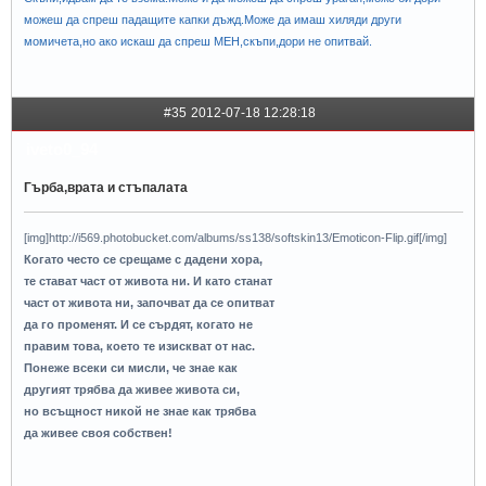
можеш да спреш падащите капки дъжд.Може да имаш хиляди други
момичета,но ако искаш да спреш МЕН,скъпи,дори не опитвай.
#35
2012-07-18 12:28:18
iveto0_94
Гърба,врата и стъпалата
[img]http://i569.photobucket.com/albums/ss138/softskin13/Emoticon-Flip.gif[/img]
Когато често се срещаме с дадени хора,
те стават част от живота ни. И като станат
част от живота ни, започват да се опитват
да го променят. И се сърдят, когато не
правим това, което те изискват от нас.
Понеже всеки си мисли, че знае как
другият трябва да живее живота си,
но всъщност никой не знае как трябва
да живее своя собствен!