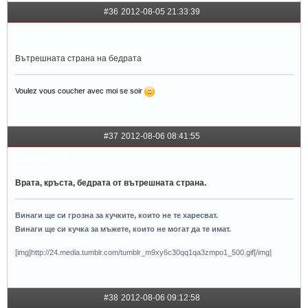
#36
2012-08-05 21:33:39
D. Toxic babe
Вътрешната страна на бедрата
Voulez vous coucher avec moi se soir
#37
2012-08-06 08:41:55
Incredible*
Врата, кръста, бедрата от вътрешната страна.
Винаги ще си грозна за кучките, които не те харесват.
Винаги ще си кучка за мъжете, които не могат да те имат.
[img]http://24.media.tumblr.com/tumblr_m9xy6c30qq1qa3zmpo1_500.gif[/img]
#38
2012-08-06 09:12:58