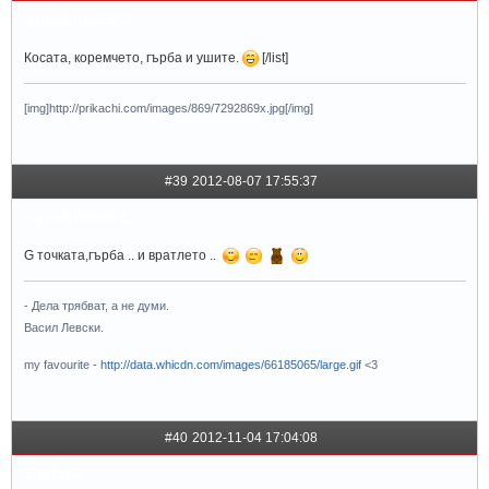
sunshine5383
Косата, коремчето, гърба и ушите.
[/list]
[img]http://prikachi.com/images/869/7292869x.jpg[/img]
#39
2012-08-07 17:55:37
sunshinelove..
G точката,гърба .. и вратлето ..
- Дела трябват, а не думи.
Васил Левски.
my favourite -
http://data.whicdn.com/images/66185065/large.gif
<3
#40
2012-11-04 17:04:08
barbie5