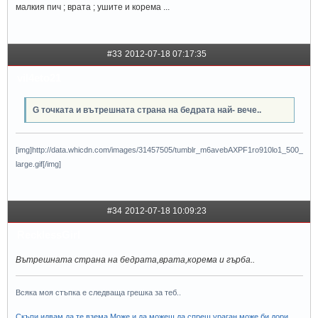
малкия пич ; врата ; ушите и корема ...
#33
2012-07-18 07:17:35
vil4eto21
G точката и вътрешната страна на бедрата най- вече..
[img]http://data.whicdn.com/images/31457505/tumblr_m6avebAXPF1ro910lo1_500_
large.gif[/img]
#34
2012-07-18 10:09:23
RecklessGirl
Вътрешната страна на бедрата,врата,корема и гърба..
Всяка моя стъпка е следваща грешка за теб..
Скъпи,идвам да те взема.Може и да можеш да спреш ураган,може би дори