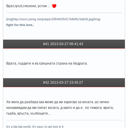
Врат,гръб,глезени, устни ...
[img]http://store.picbg.net/pubpic/DB/46/05417bfb86c5db46.jpg[/img]
fight for this love..
#41
2013-03-27 06:41:43
lady_ss1
Врата, гърдите и вътрешната страна на бедрата.
#42
2013-03-27 23:45:27
m_ii_m_k_a
Хе мога да разбера как може да ви харесва за косата..аз лично
ненавиждам да ми пипат косата ;д както и да е.. по темата: врата,
гърба, кръста, хълбоците...
it's a big big world, it's easy to get lost in it