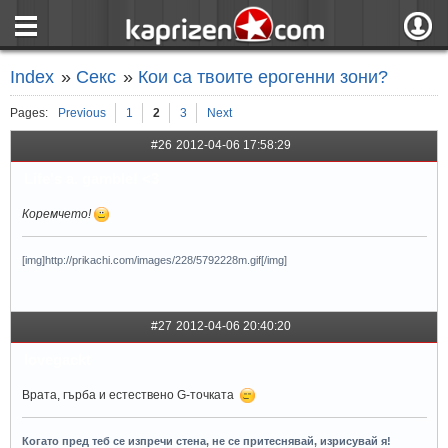
страница
Вход
Index
»
Секс
»
Кои са твоите ерогенни зони?
ния
Регистрация
Pages:
Previous
1
2
3
Next
пове
Вход чрез F
#26
2012-04-06 17:58:29
Life's a. gamble! <3
Коремчето!
[img]http://prikachi.com/images/228/5792228m.gif[/img]
#27
2012-04-06 20:40:20
lovegackt
Врата, гърба и естествено G-точката
Когато пред теб се изпречи стена, не се притеснявай, изрисувай я!