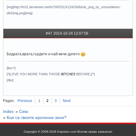
[img]http://fc01.deviantart.net/fs70/f/2013/124/2/b/birds_png_by_nonueditions-
d642eig.png[/img]
#47
2014-10-24 12:07:56
h0neyy^^
Бедрата,врата,гърдите и най-вече дупето
[list=*]
[*]LOVE YOU MORE THAN THOSE
BITCHES
BEFORE.[/*]
[/list]
Pages:
Previous
1
2
3
Next
Index
»
Секс
»
Кои са твоите ерогенни зони?
Copyright © 2008-2026 Kaprizen.com Всички права запазени!