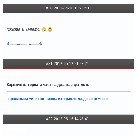
#30
2012-04-20 13:25:40
kiki_009
Кръста и дупето.
♔...................†...........♔
#31
2012-05-12 21:28:21
Ivonaa
Коремчето, горната част на дланта, вратлето
"Проблем за милиони", моята история.Моля, давайте мнения!
#32
2012-06-16 14:46:41
AutoBild