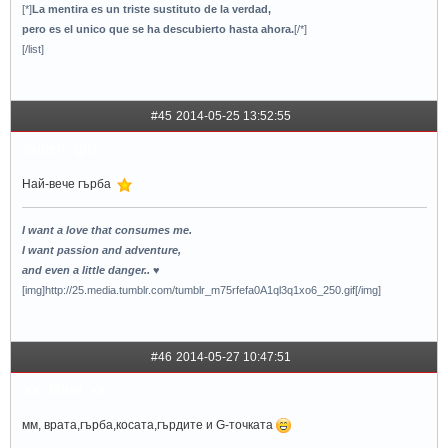
[*]
La mentira es un triste sustituto de la verdad,
pero es el unico que se ha descubierto hasta ahora.
[/*]
[/list]
#45
2014-05-25 13:52:55
cullen_girl
Най-вече гърба
I want a love that consumes me.
I want passion and adventure,
and even a little danger.. ♥
[img]http://25.media.tumblr.com/tumblr_m75rfefa0A1ql3q1xo6_250.gif[/img]
#46
2014-05-27 10:47:51
xx_Mimi_xx
мм, врата,гърба,косата,гърдите и G-точката