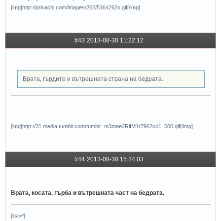
[img]http://prikachi.com/images/262/5164262x.gif[/img]
#43
2013-08-30 11:22:12
kawaii_girl
Врата, гърдите и вътрешната страна на бедрата.
.....................
.....................
[img]http://31.media.tumblr.com/tumblr_m3mae2RiIM1r7962co1_500.gif[/img]
#44
2013-08-30 15:24:03
Merriue
Врата, косата, гърба и вътрешната част на бедрата.
[list=*]