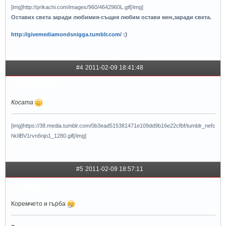
[img]http://prikachi.com/images/960/4642960L.gif[/img]
Оставих света заради любимия-същия любим остави мен,заради света.
http://givemediamondsnigga.tumblr.com/
:}
#4
2011-02-09 18:41:48
inlovegirlx33
Косата
[img]https://38.media.tumblr.com/0b3ead515381471e109dd9b16e22cfbf/tumblr_nefc
hkIlBV1rvn6njo1_1280.gif[/img]
#5
2011-02-09 18:57:11
girlcheto
Коремчето и гърба