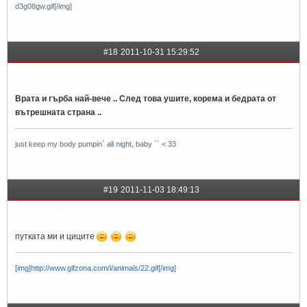
d3g08gw.gif[/img]
#18
2011-10-31 15:29:52
СмъкиSmile
Врата и гърба най-вече .. След това ушите, корема и бедрата от
вътрешната страна ..
just keep my body pumpin` all night, baby `` < 33
#19
2011-11-03 18:49:13
baby_nise
путката ми и циците
[img]http://www.gifzona.com/i/animals/22.gif[/img]