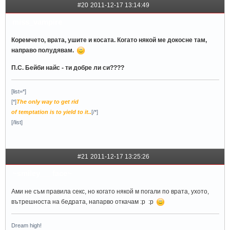
#20
2011-12-17 13:14:49
miss_vampire
Коремчето, врата, ушите и косата. Когато някой ме докосне там,
направо полудявам.
П.С. Бейби найс - ти добре ли си????
[list=*]
[*]
The only way to get rid
of temptation is to yield to it..
[/*]
[/list]
#21
2011-12-17 13:25:26
~smiley___face~
Ами не съм правила секс, но когато някой м погали по врата, ухото,
вътрешноста на бедрата, напарво откачам :p :p
Dream high!