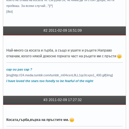
пробваш. За всеки случай..."[/*]
[/list]
#2
2011-02-09 16:51:09
audrey
Най-много са косата и гърба, а също и ушите и ръцете.Направо
откачам, когато някой докосне горната част на ръцете ми с пръсти
cap ou pas cap ?
[img]http://24.media.tumblr.com/tumblr_m04xsnL8LL1qc0cxpo1_400.gif[/img]
I have loved the stars too fondly to be fearful of the night
#3
2011-02-09 17:27:32
karriikkxx
Косата,гърба,върха на пръстите ми.