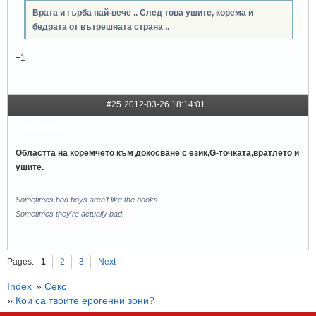
Врата и гърба най-вече .. След това ушите, корема и
бедрата от вътрешната страна ..
+1
#25
2012-03-26 18:14:01
poxleitner
Областта на коремчето към докосване с език,G-точката,вратлето и
ушите.
Sometimes bad boys aren't like the books.
Sometimes they're actually bad.
Pages:
1
2
3
Next
Index
»
Секс
»
Кои са твоите ерогенни зони?