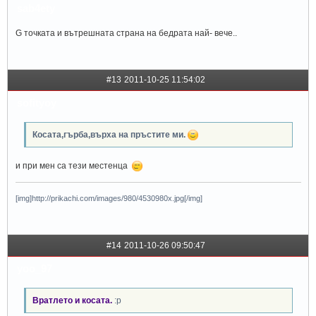
sab4ety
G точката и вътрешната страна на бедрата най- вече..
#13
2011-10-25 11:54:02
sofityoy
Косата,гърба,върха на пръстите ми.
и при мен са тези местенца
[img]http://prikachi.com/images/980/4530980x.jpg[/img]
#14
2011-10-26 09:50:47
yoo_97
Вратлето и косата.
:p