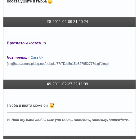
Косата,ушите и гърба
#8
2011-02-09 21:40:24
Sweet Nightmare
Вратлето и косата.
:p
Нов профил:
Cassidy
[img]http://store.picbg.net/pubpic/77/7D/c5c15e327952777d.gif[/img]
#9
2011-02-27 22:11:09
privaтe Love
Гърба и врата може би
«» Hold my hand and I'll take you there... somehow, someday, somewhere...