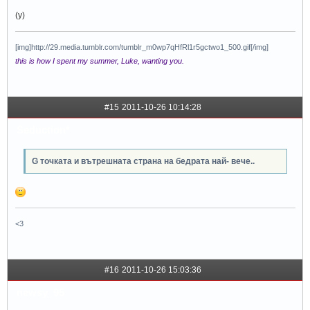
(y)
[img]http://29.media.tumblr.com/tumblr_m0wp7qHfRl1r5gctwo1_500.gif[/img]
this is how I spent my summer, Luke, wanting you.
#15
2011-10-26 10:14:28
Seduction*
G точката и вътрешната страна на бедрата най- вече..
<3
#16
2011-10-26 15:03:36
newsy_95