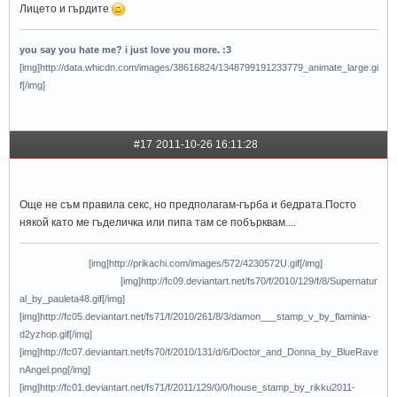
Лицето и гърдите
you say you hate me? i just love you more. :3
[img]http://data.whicdn.com/images/38616824/1348799191233779_animate_large.gi
f[/img]
#17
2011-10-26 16:11:28
~Валз
Още не съм правила секс, но предполагам-гърба и бедрата.Посто
някой като ме гъделичка или пипа там се побърквам....
vvvvvvvvvvvvv
[img]http://prikachi.com/images/572/4230572U.gif[/img]
vvvvvvvvvvvvvvvvvvv
[img]http://fc09.deviantart.net/fs70/f/2010/129/f/8/Supernatur
al_by_pauleta48.gif[/img]
[img]http://fc05.deviantart.net/fs71/f/2010/261/8/3/damon___stamp_v_by_flaminia-
d2yzhop.gif[/img]
[img]http://fc07.deviantart.net/fs70/f/2010/131/d/6/Doctor_and_Donna_by_BlueRave
nAngel.png[/img]
[img]http://fc01.deviantart.net/fs71/f/2011/129/0/0/house_stamp_by_rikku2011-