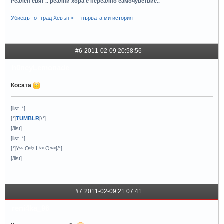
Реален свят .. реални хора с нереално самочувствие..
Убиецът от град Хевън <--- първата ми история
#6
2011-02-09 20:58:56
h0neyLemonade
Косата
[list=*]
[*]
TUMBLR
[/*]
[/list]
[list=*]
[*]Yᵒᵘ Oᶰˡʸ Lᶤᵛᵉ Oᶰᶜᵉ[/*]
[/list]
#7
2011-02-09 21:07:41
reni4ka_96