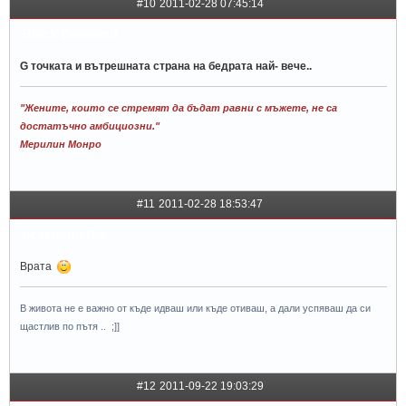
#10
2011-02-28 07:45:14
Black Diamond
G точката и вътрешната страна на бедрата най- вече..
"Жените, които се стремят да бъдат равни с мъжете, не са
достатъчно амбициозни."
Мерилин Монро
#11
2011-02-28 18:53:47
pesedemetka
Врата
В живота не е важно от къде идваш или къде отиваш, а дали успяваш да си
щастлив по пътя .. ;]]
#12
2011-09-22 19:03:29