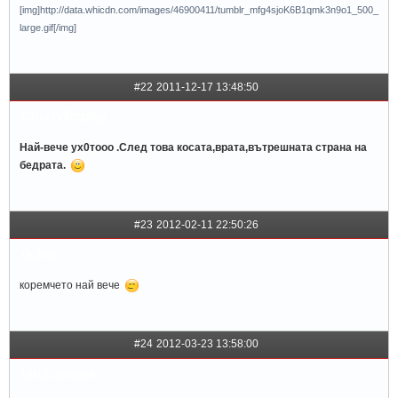
[img]http://data.whicdn.com/images/46900411/tumblr_mfg4sjoK6B1qmk3n9o1_500_
large.gif[/img]
#22
2011-12-17 13:48:50
CherryReplay
Най-вече ух0тооо .След това косата,врата,вътрешната страна на
бедрата.
#23
2012-02-11 22:50:26
dob4y
коремчето най вече
#24
2012-03-23 13:58:00
bitch.please