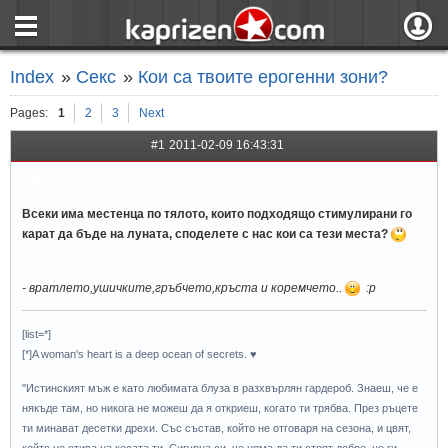
страница
Вход
Index
»
Секс
»
Кои са твоите ерогенни зони?
ния
Регистрация
Pages:
1
2
3
Next
пове
Вход чрез F
#1
2011-02-09 16:43:31
Heroine queen
Всеки има местенца по тялото, които подходящо стимулирани го
карат да бъде на луната, споделете с нас кои са тези места?
- вратлето,ушичките,гръбчето,кръста и коремчето..
:p
[list=*]
[*]A woman's heart is a deep ocean of secrets. ♥
"Истинският мъж е като любимата блуза в разхвърлян гардероб. Знаеш, че е
някъде там, но никога не можеш да я откриеш, когато ти трябва. През ръцете
ти минават десетки дрехи. Със състав, който не отговаря на сезона, и цвят,
който не отива на косата ти. Сигурна си, че няма да ти стоят добре, но ги