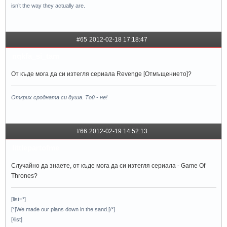
isn’t the way they actually are.
#65
2012-02-18 17:18:47
nqkfa_si_tam
От къде мога да си изтегля сериала Revenge [Отмъщението]?
Открих сродната си душа. Той - не!
#66
2012-02-19 14:52:13
littlepartofme
Случайно да знаете, от къде мога да си изтегля сериала - Game Of
Thrones?
[list=*]
[*]We made our plans down in the sand.[/*]
[/list]