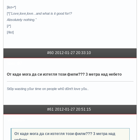
[list=*]
[*]
"Love,love,love...and what is it good for!?
Absolutely nothing."
[/*]
[/list]
#60
2012-01-27 20:33:10
lori_97
От каде мога да си изтегля този филм??? 3 метра над небето
St0p wasting y0ur time on people wh0 d0nt't love y0u..
#61
2012-01-27 20:51:15
wounds
От каде мога да си изтегля този филм??? 3 метра над