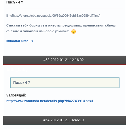
Писък 4 ?
[img]http://store.picbg.net/pubpic/09/89/a00646cb83ac0989.gif[/img]
Стискаш зъби,бориш се в живота,преодоляваш препятствията,биеш
сълзите и започваш на ново с усмивка!!
Immortal bitch ! ♥
#53
2012-01-21 12:16:02
little_baby
Писък 4 ?
Заповядай:
http://www.zamunda.net/details.php?id=274391&hit=1
#54
2012-01-21 16:46:19