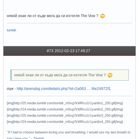
Assiie
някой знае ли от къде мога да си изтегля The Vow ?
tumblr.
#73
2012-02-23 17:49:27
tedinka977
някой знае ли от къде мога да си изтегля The Vow ?
тук -
http://arenabg.com/details.php?id=2a063 … f4e24972f1
[img]http://25.media.tumblr.com/tumblr_m5vg7kWRcu1r1yan6o1_250.gif[/img]
[img]http://24.media.tumblr.com/tumblr_m5vg7kWRcu1r1yan6o2_250.gif[/img]
[img]http://25.media.tumblr.com/tumblr_m5vg7kWRcu1r1yan6o3_250.gif[/img]
[img]http://24.media.tumblr.com/tumblr_m5vg7kWRcu1r1yan6o4_250.gif[/img]
"If I had to choose between loving you and breathing, I would use my last breath to
say I love you." - Taemin