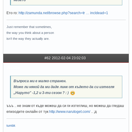
небето
Ето го:
http://zamunda.net/browse.php?search=tr … incldead=1
Just remember that sometimes,
the way you think about a person
isn’t the way they actually are.
#62
2012-02-04 23:02:03
Assiie
Въпроса ми е малко странен.
Може ли някой да ми даде линк от където да си изтегля
,,Наруто" -1,2 и 3-ти сезон ? : )
ъъъ .. не знам от къде можеш да си ги изтеглиш, но можеш да гледаш
епизодите онлайн от тук
http://www.narutoget.com/
.. ;д
tumblr.