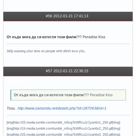
#56
2012-01-21 17:41:13
lori_97
От къде мога да си изтегля този филм
?!? Peradise Kiss
St0p wasting y0ur time on people wh0 d0nt't love y0u..
#57
2012-01-21 22:36:15
tedinka977
От къде мога да си изтегля този филм
?!? Peradise Kiss
Този..
http://www.zamunda.net/details.php?id=287043&hit=1
[img]http://25.media.tumblr.com/tumblr_m5vg7kWRcu1r1yan6o1_250.gif[/img]
[img]http://24.media.tumblr.com/tumblr_m5vg7kWRcu1r1yan6o2_250.gif[/img]
[img]http://25.media.tumblr.com/tumblr_m5vg7kWRcu1r1yan6o3_250.gif[/img]