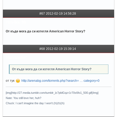
#67
2012-02-19 14:56:28
reni4ka_96
От къде мога да си изтегля American Horror Story?
#68
2012-02-19 15:39:14
Haivanche*
От къде мога да си изтегля American Horror Story?
от тук
http://arenabg.com/torrents.php?search= … category=0
[img]http://27.media.tumblr.com/tumblr_lz7pblGqzr1r70s6fo1_500.gif[/img]
Nate: You still love her, huh?
Chuck: I can't imagine the day I won't.(h)(h)(h)