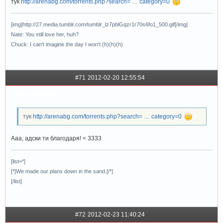
тук
http://arenabg.com/torrents.php?search= … category=0
[img]http://27.media.tumblr.com/tumblr_lz7pblGqzr1r70s6fo1_500.gif[/img]
Nate: You still love her, huh?
Chuck: I can't imagine the day I won't.(h)(h)(h)
#71
2012-02-20 12:55:54
littlepartofme
тук
http://arenabg.com/torrents.php?search= … category=0
Ааа, адски ти благодаря! < 3333
[list=*]
[*]We made our plans down in the sand.[/*]
[/list]
#72
2012-02-23 11:40:24