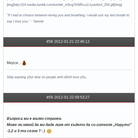
[img]http://24.media.tumblr.com/tumblr_m5vg7kWRcu1r1yan6o4_250.gif[/img]
"If I had to choose between loving you and breathing, I would use my last breath to
say I love you." - Taemin
#58
2012-01-21 22:46:12
lori_97
Мерси...
St0p wasting y0ur time on people wh0 d0nt't love y0u..
#59
2012-01-22 09:53:27
miss_cute_kiss
Въпроса ми е малко странен.
Може ли някой да ми даде линк от където да си изтегля ,,Наруто"
-1,2 и 3-ти сезон ? : )