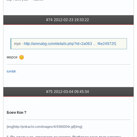
#74
2012-02-23 19:33:22
Assiie
тук -
http://arenabg.com/details.php?id=2a063 … f4e24972f1
мерси
tumblr.
#75
2012-03-04 09:45:34
Skinny_-_Bitch
Боен Кон ?
[img]http://prikachi.com/images/4/4366004r.gif[/img]