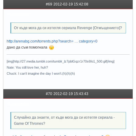
#69
2012-02-19 15:42:08
Haivanche*
От къде мога да си изтегля сериала Revenge [Отмъщението]?
http://arenabg.com/torrents.php?search= … category=0
дано да съм помогнала
[img]http://27.media.tumblr.com/tumblr_lz7pblGqzr1r70s6fo1_500.gif[/img]
Nate: You still love her, huh?
Chuck: I can't imagine the day I won't.(h)(h)(h)
#70
2012-02-19 15:43:43
Haivanche*
Случайно да знаете, от къде мога да си изтегля сериала -
Game Of Thrones?