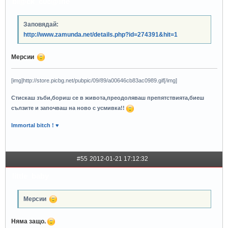
bl@ck_c0c@!ne
Заповядай:
http://www.zamunda.net/details.php?id=274391&hit=1
Мерсии
[img]http://store.picbg.net/pubpic/09/89/a00646cb83ac0989.gif[/img]
Стискаш зъби,бориш се в живота,преодоляваш препятствията,биеш
сълзите и започваш на ново с усмивка!!
Immortal bitch ! ♥
#55
2012-01-21 17:12:32
little_baby
Мерсии
Няма защо.