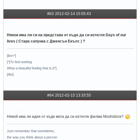
#63
2012-02-14 15:05:43
x_alien_x
Някои има ли си на представа от къде да си изтегля Days of our
lives ( Стара сапунка с Дженсън Екълс ) ?
[list=*]
[*]
To feel nothing.
What a beautiful feeling that is.
[/*]
[/list]
#64
2012-02-15 13:33:55
wounds
Някой има ли идея от къде мога да си изтегля филма Moshidora?
Just remember that sometimes,
the way you think about a person