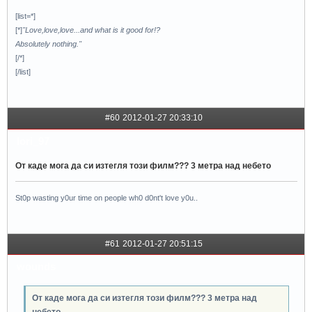
[list=*]
[*]
"Love,love,love...and what is it good for!?
Absolutely nothing."
[/*]
[/list]
#60
2012-01-27 20:33:10
lori_97
От каде мога да си изтегля този филм??? 3 метра над небето
St0p wasting y0ur time on people wh0 d0nt't love y0u..
#61
2012-01-27 20:51:15
wounds
От каде мога да си изтегля този филм??? 3 метра над