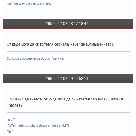
isn’t the way they actually are.
#65
2012-02-18 17:18:47
nqkfa_si_tam
От къде мога да си изтегля сериала Revenge [Отмъщението]?
Открих сродната си душа. Той - не!
#66
2012-02-19 14:52:13
littlepartofme
Случайно да знаете, от къде мога да си изтегля сериала - Game Of
Thrones?
[list=*]
[*]We made our plans down in the sand.[/*]
[/list]