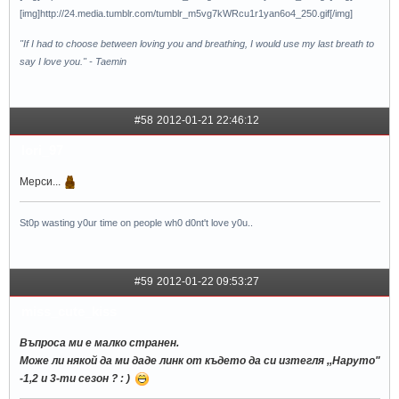
[img]http://24.media.tumblr.com/tumblr_m5vg7kWRcu1r1yan6o4_250.gif[/img]
"If I had to choose between loving you and breathing, I would use my last breath to
say I love you." - Taemin
#58
2012-01-21 22:46:12
lori_97
Мерси...
St0p wasting y0ur time on people wh0 d0nt't love y0u..
#59
2012-01-22 09:53:27
miss_cute_kiss
Въпроса ми е малко странен.
Може ли някой да ми даде линк от където да си изтегля ,,Наруто"
-1,2 и 3-ти сезон ? : )