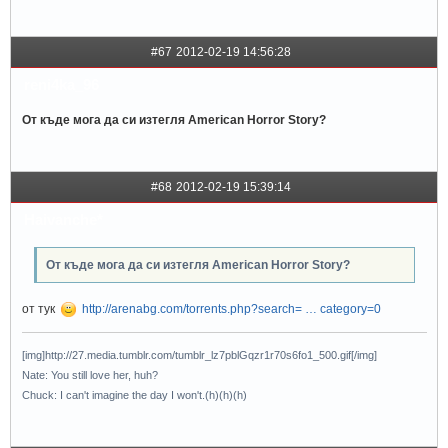
#67
2012-02-19 14:56:28
reni4ka_96
От къде мога да си изтегля American Horror Story?
#68
2012-02-19 15:39:14
Haivanche*
От къде мога да си изтегля American Horror Story?
от тук
http://arenabg.com/torrents.php?search= … category=0
[img]http://27.media.tumblr.com/tumblr_lz7pblGqzr1r70s6fo1_500.gif[/img]
Nate: You still love her, huh?
Chuck: I can't imagine the day I won't.(h)(h)(h)