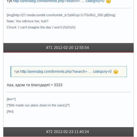
тук
http://arenabg.com/torrents.php?search= … category=0
[img]http://27.media.tumblr.com/tumblr_lz7pblGqzr1r70s6fo1_500.gif[/img]
Nate: You still love her, huh?
Chuck: I can't imagine the day I won't.(h)(h)(h)
#71
2012-02-20 12:55:54
littlepartofme
тук
http://arenabg.com/torrents.php?search= … category=0
Ааа, адски ти благодаря! < 3333
[list=*]
[*]We made our plans down in the sand.[/*]
[/list]
#72
2012-02-23 11:40:24