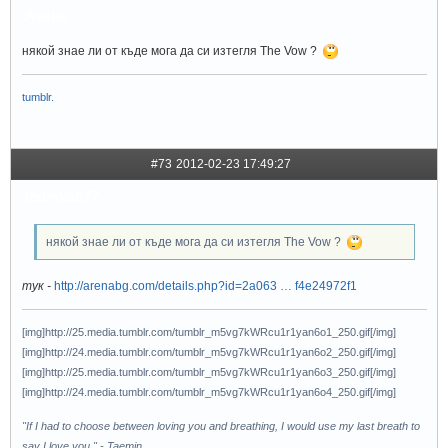
Assiie
някой знае ли от къде мога да си изтегля The Vow ?
tumblr.
#73
2012-02-23 17:49:27
tedinka977
някой знае ли от къде мога да си изтегля The Vow ?
тук -
http://arenabg.com/details.php?id=2a063 … f4e24972f1
[img]http://25.media.tumblr.com/tumblr_m5vg7kWRcu1r1yan6o1_250.gif[/img]
[img]http://24.media.tumblr.com/tumblr_m5vg7kWRcu1r1yan6o2_250.gif[/img]
[img]http://25.media.tumblr.com/tumblr_m5vg7kWRcu1r1yan6o3_250.gif[/img]
[img]http://24.media.tumblr.com/tumblr_m5vg7kWRcu1r1yan6o4_250.gif[/img]
"If I had to choose between loving you and breathing, I would use my last breath to
say I love you." - Taemin