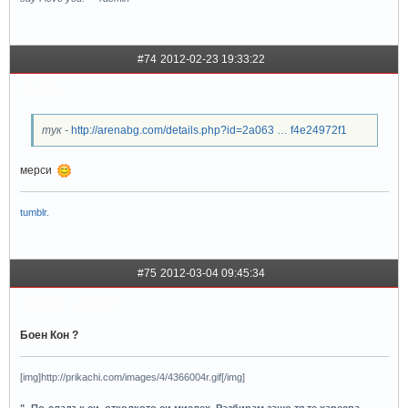
#74
2012-02-23 19:33:22
Assiie
тук -
http://arenabg.com/details.php?id=2a063 … f4e24972f1
мерси
tumblr.
#75
2012-03-04 09:45:34
Skinny_-_Bitch
Боен Кон ?
[img]http://prikachi.com/images/4/4366004r.gif[/img]