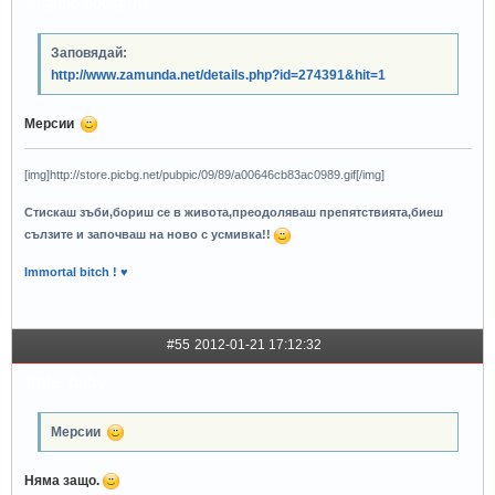
bl@ck_c0c@!ne
Заповядай:
http://www.zamunda.net/details.php?id=274391&hit=1
Мерсии
[img]http://store.picbg.net/pubpic/09/89/a00646cb83ac0989.gif[/img]
Стискаш зъби,бориш се в живота,преодоляваш препятствията,биеш
сълзите и започваш на ново с усмивка!!
Immortal bitch ! ♥
#55
2012-01-21 17:12:32
little_baby
Мерсии
Няма защо.