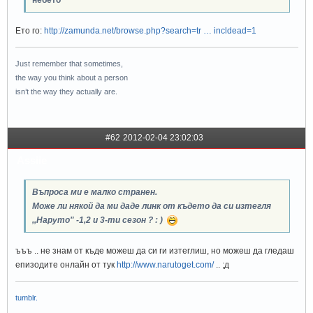
небето
Ето го:
http://zamunda.net/browse.php?search=tr … incldead=1
Just remember that sometimes,
the way you think about a person
isn’t the way they actually are.
#62
2012-02-04 23:02:03
Assiie
Въпроса ми е малко странен.
Може ли някой да ми даде линк от където да си изтегля
,,Наруто" -1,2 и 3-ти сезон ? : )
ъъъ .. не знам от къде можеш да си ги изтеглиш, но можеш да гледаш
епизодите онлайн от тук
http://www.narutoget.com/
.. ;д
tumblr.