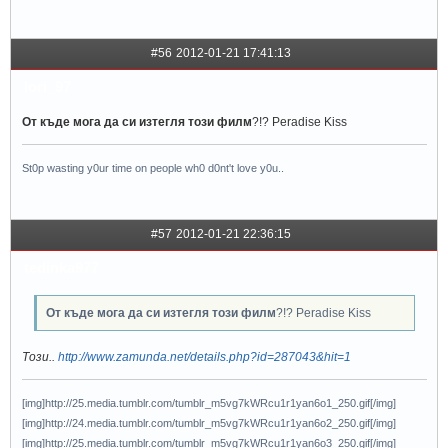
#56
2012-01-21 17:41:13
lori_97
От къде мога да си изтегля този филм
?!? Peradise Kiss
St0p wasting y0ur time on people wh0 d0nt't love y0u..
#57
2012-01-21 22:36:15
tedinka977
От къде мога да си изтегля този филм
?!? Peradise Kiss
Този..
http://www.zamunda.net/details.php?id=287043&hit=1
[img]http://25.media.tumblr.com/tumblr_m5vg7kWRcu1r1yan6o1_250.gif[/img]
[img]http://24.media.tumblr.com/tumblr_m5vg7kWRcu1r1yan6o2_250.gif[/img]
[img]http://25.media.tumblr.com/tumblr_m5vg7kWRcu1r1yan6o3_250.gif[/img]