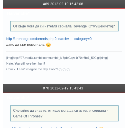
#69
2012-02-19 15:42:08
Haivanche*
От къде мога да си изтегля сериала Revenge [Отмъщението]?
http://arenabg.com/torrents.php?search= … category=0
дано да съм помогнала
[img]http://27.media.tumblr.com/tumblr_lz7pblGqzr1r70s6fo1_500.gif[/img]
Nate: You still love her, huh?
Chuck: I can't imagine the day I won't.(h)(h)(h)
#70
2012-02-19 15:43:43
Haivanche*
Случайно да знаете, от къде мога да си изтегля сериала -
Game Of Thrones?