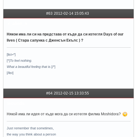
#63
2012-02-14 15:05:43
x_alien_x
Някои има ли си на представа от къде да си изтегля Days of our
lives ( Стара сапунка с Дженсън Екълс ) ?
[list=*]
[*]
To feel nothing.
What a beautiful feeling that is.
[/*]
[/list]
#64
2012-02-15 13:33:55
wounds
Някой има ли идея от къде мога да си изтегля филма Moshidora?
Just remember that sometimes,
the way you think about a person