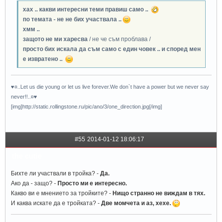
хах .. какви интересни теми правиш само ..
по темата - не не бих участвала ..
хмм ..
защото не ми харесва
/ не че съм проблава /
просто бих искала да съм само с един човек .. и според мен
е извратено ..
♥¤..Let us die young or let us live forever.We don`t have a power but we never say
never!!..¤♥
[img]http://static.rollingstone.ru/pic/ano/3/one_direction.jpg[/img]
#55
2014-01-12 18:06:17
the cutie
Бихте ли участвали в тройка? -
Да.
Ако да - защо? -
Просто ми е интересно.
Какво ви е мнението за тройките? -
Нищо странно не виждам в тях.
И каква искате да е тройката? -
Две момчета и аз, хехе.