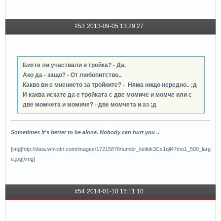
#53
2013-09-05 13:29:27
miirka_
Бихте ли участвали в тройка? - Да.
Ако да - защо? - От любопитство..
Какво ви е мнението за тройките? - Няма нищо нередно.. ;д
И каква искате да е тройката с две момиче и момче или с
две момчета и момиче? - две момчета и аз ;д
Sometimes it's better to be alone. Nobody can hurt you ..
[img]http://data.whicdn.com/images/17215876/tumblr_lteitbk3Cs1qil47mo1_500_larg
e.jpg[/img]
#54
2014-01-10 15:11:10
viktoriq_biserova