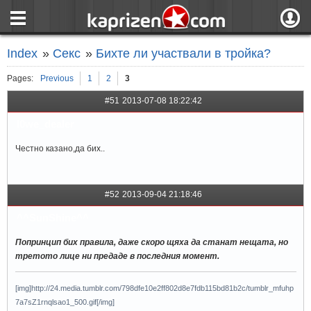
страница
Вход
Index
»
Секс
»
Бихте ли участвали в тройка?
ния
Регистрация
Pages:
Previous
1
2
3
пове
Вход чрез F
#51
2013-07-08 18:22:42
l0we_dealer
Честно казано,да бих..
#52
2013-09-04 21:18:46
^^SunShine^^
Попринцип бих правила, даже скоро щяха да станат нещата, но
третото лице ни предаде в последния момент.
[img]http://24.media.tumblr.com/798dfe10e2ff802d8e7fdb115bd81b2c/tumblr_mfuhp
7a7sZ1rnqlsao1_500.gif[/img]