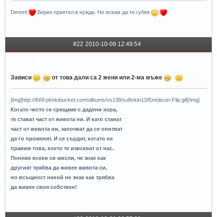
Dennni
Верен приятел в нужда. Не искам да те губяя
#22
2010-10-09 12:49:54
iveto0_94
Зависи
от това дали са 2 жени или 2-ма мъже
[img]http://i569.photobucket.com/albums/ss138/softskin13/Emoticon-Flip.gif[/img]
Когато често се срещаме с дадени хора,
те стават част от живота ни. И като станат
част от живота ни, започват да се опитват
да го променят. И се сърдят, когато не
правим това, което те изискват от нас.
Понеже всеки си мисли, че знае как
другият трябва да живее живота си,
но всъщност никой не знае как трябва
да живее своя собствен!