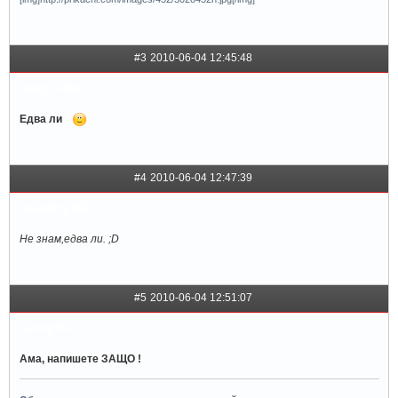
#3
2010-06-04 12:45:48
anity_kiss
Едва ли
#4
2010-06-04 12:47:39
weschy.xD
Не знам,едва ли. ;D
#5
2010-06-04 12:51:07
vampire_-
Ама, напишете ЗАЩО !