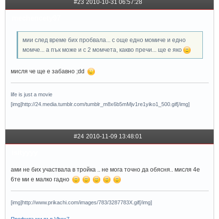
#23
2010-10-31 06:57:28
mechencety97
мии след време бих пробвала... с още едно момиче и едно
момче... а пък може и с 2 момчета, какво пречи... ще е яко
мисля че ще е забавно ;dd
life is just a movie
[img]http://24.media.tumblr.com/tumblr_m8x6b5mMjv1re1yiko1_500.gif[/img]
#24
2010-11-09 13:48:01
isityyyy
ами не бих участвала в тройка .. не мога точно да обясня.. мисля 4е
6те ми е малко гадно
[img]http://www.prikachi.com/images/783/3287783X.gif[/img]
Профила ми във Vbox7.