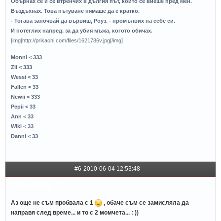
Обърнах се и се втренчих в дългия път, който се виеше пред мен.
Въздъхнах. Това пътуване нямаше да е кратко.
- Тогава започвай да вървиш, Роуз. - промълвих на себе си.
И потеглих напред, за да убия мъжа, когото обичах.
[img]http://prikachi.com/files/1621786v.jpg[/img]
Monni < 333
Zii < 333
Wessi < 33
Fallen < 33
Newii < 333
Pepii < 33
Ann < 33
Wiki < 33
Danni < 33
#6
2010-06-04 12:53:48
Chocoholic ™
Аз още не съм пробвала с 1
, обаче съм се замисляла да
направя след време... и то с 2 момчета... : ))