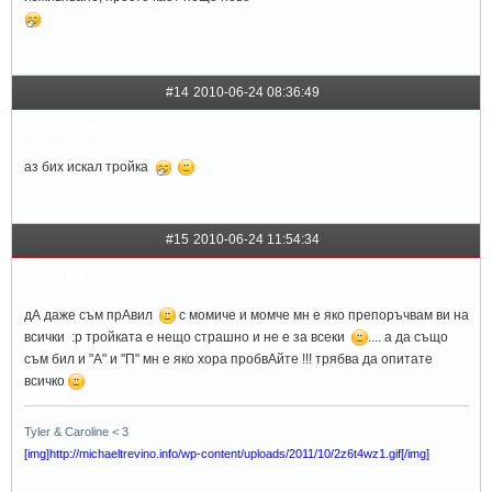
#14
2010-06-24 08:36:49
pludiq fen
аз бих искал тройка
#15
2010-06-24 11:54:34
Sladura_m1
дА даже съм прАвил
с момиче и момче мн е яко препоръчвам ви на
всички :p тройката е нещо страшно и не е за всеки
.... а да също
съм бил и "А" и "П" мн е яко хора пробвАйте !!! трябва да опитате
всичко
Tyler & Caroline < 3
[img]http://michaeltrevino.info/wp-content/uploads/2011/10/2z6t4wz1.gif[/img]