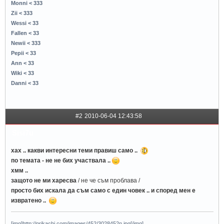
Monni < 333
Zii < 333
Wessi < 33
Fallen < 33
Newii < 333
Pepii < 33
Ann < 33
Wiki < 33
Danni < 33
#2
2010-06-04 12:43:58
Sisi7u
хах .. какви интересни теми правиш само ..
по темата - не не бих участвала ..
хмм ..
защото не ми харесва
/ не че съм проблава /
просто бих искала да съм само с един човек .. и според мен е
извратено ..
[img]http://prikachi.com/images/452/3028452n.jpg[/img]