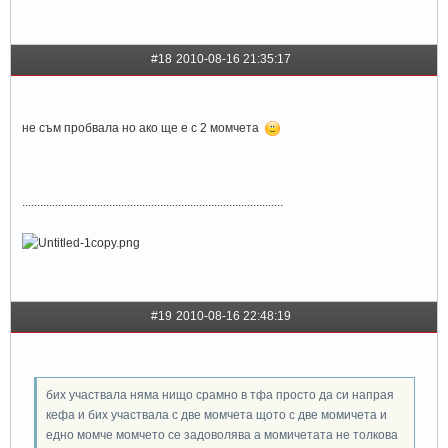
#18
2010-08-16 21:35:17
zornitsa94
не съм пробвала но ако ще е с 2 момчета
.......................................................................................
#19
2010-08-16 22:48:19
xello_kitty
бих участвала няма нищо срамно в тфа просто да си напрая
кефа и бих участвала с две момчета щото с две момичета и
едно момче момчето се задоволява а момичетата не толкова