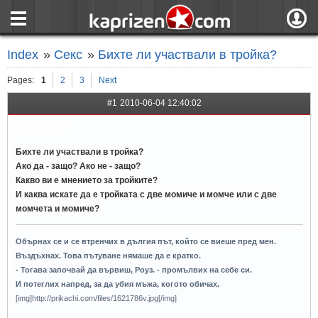
страница
Вход
Index
»
Секс
»
Бихте ли участвали в тройка?
ния
Регистрация
Pages:
1
2
3
Next
пове
Вход чрез F
#1
2010-06-04 12:40:02
vampire_-
Бихте ли участвали в тройка?
Ако да - защо? Ако не - защо?
Какво ви е мнението за тройките?
И каква искате да е тройката с две момиче и момче или с две
момчета и момиче?
Обърнах се и се втренчих в дългия път, който се виеше пред мен.
Въздъхнах. Това пътуване нямаше да е кратко.
- Тогава започвай да вървиш, Роуз. - промълвих на себе си.
И потеглих напред, за да убия мъжа, когото обичах.
[img]http://prikachi.com/files/1621786v.jpg[/img]