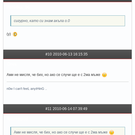
reni4ka_96
сигурно, като си знам акъла о.0
(y)
#10
2010-06-13 16:15:35
Diva
Ами не мисля, че бих, но ако се случи ще е с 2ма мъже
n0w I can't feeL anytHinG ..
#11
2010-06-14 07:39:49
katetopcd
Ами не мисля, че бих, но ако се случи ще е с 2ма мъже