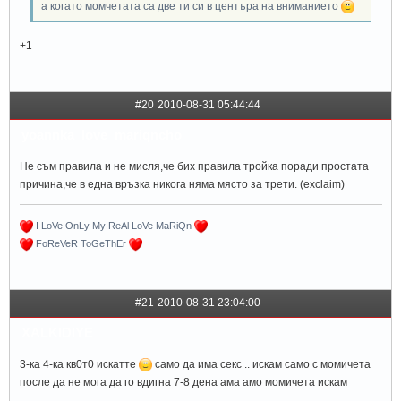
а когато момчетата са две ти си в центъра на вниманието
+1
#20
2010-08-31 05:44:44
yoannka_love_mariqncho
Не съм правила и не мисля,че бих правила тройка поради простата
причина,че в една връзка никога няма място за трети. (exclaim)
I LoVe OnLy My ReAl LoVe MaRiQn
FoReVeR ToGeThEr
#21
2010-08-31 23:04:00
XALKIDIYE
3-ка 4-ка кв0т0 искатте
само да има секс .. искам само с момичета
после да не мога да го вдигна 7-8 дена ама амо момичета искам