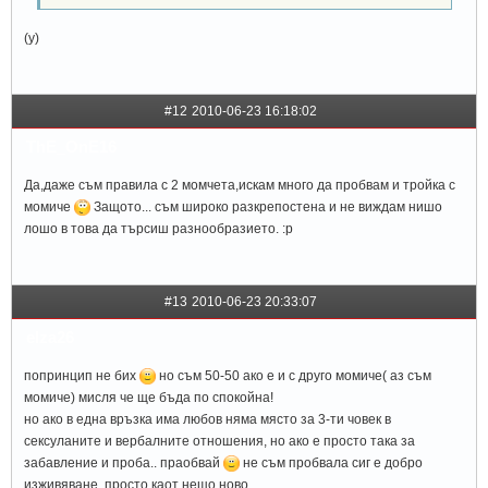
(y)
#12
2010-06-23 16:18:02
ThE_OnE16
Да,даже съм правила с 2 момчета,искам много да пробвам и тройка с
момиче
Защото... съм широко разкрепостена и не виждам нишо
лошо в това да търсиш разнообразието. :p
#13
2010-06-23 20:33:07
elza26
попринцип не бих
но съм 50-50 ако е и с друго момиче( аз съм
момиче) мисля че ще бъда по спокойна!
но ако в една връзка има любов няма място за 3-ти човек в
сексуланите и вербалните отношения, но ако е просто така за
забавление и проба.. праобвай
не съм пробвала сиг е добро
изживяване, просто каот нещо ново