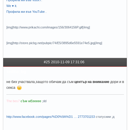
We ♥ it.
Профила ми във YouTube .
[img]http://www.prikachi.com/images/156/3064156P.gif[/img]
[img]http://store.picbg.net/pubpic/74/E5/3895d6e5591e74e5.jpg[/img]
#25
2010-11-09 17:31:06
tedito_bg
не бих участвала,защото обичам да съм
център на внимание
дори и в
секса
The bes7
сЪм wEeeeee
;dd
http://www.facebook.com/pages/%D0%9A%D1 … 2773701153
статусиии ;д