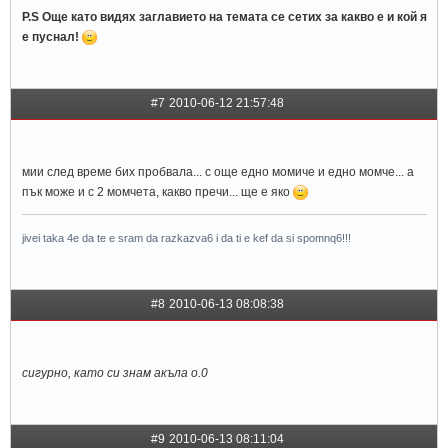
P.S Още като видях заглавието на темата се сетих за какво е и кой я
е пуснал!
#7
2010-06-12 21:57:48
monita
мии след време бих пробвала... с още едно момиче и едно момче... а
пък може и с 2 момчета, какво пречи... ще е яко
jivei taka 4e da te e sram da razkazva6 i da ti e kef da si spomnq6!!!
#8
2010-06-13 08:08:38
xhuxhaxhu
сигурно, като си знам акъла о.0
#9
2010-06-13 08:11:04