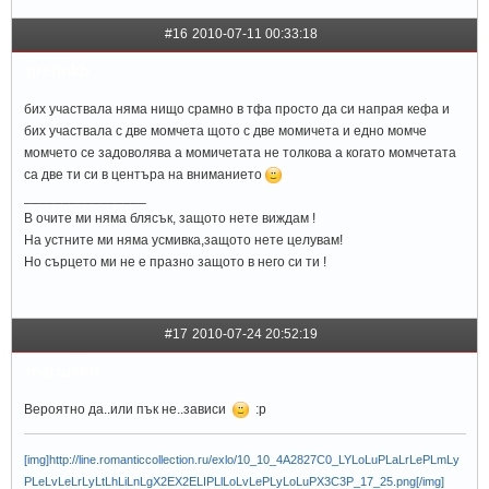
#16
2010-07-11 00:33:18
gretinkb
бих участвала няма нищо срамно в тфа просто да си напрая кефа и
бих участвала с две момчета щото с две момичета и едно момче
момчето се задоволява а момичетата не толкова а когато момчетата
са две ти си в центъра на вниманието
________________
В очите ми няма блясък, защото нете виждам !
На устните ми няма усмивка,защото нете целувам!
Но сърцето ми не е празно защото в него си ти !
#17
2010-07-24 20:52:19
martushh
Вероятно да..или пък не..зависи
:p
[img]http://line.romanticcollection.ru/exlo/10_10_4A2827C0_LYLoLuPLaLrLePLmLy
PLeLvLeLrLyLtLhLiLnLgX2EX2ELIPLlLoLvLePLyLoLuPX3C3P_17_25.png[/img]