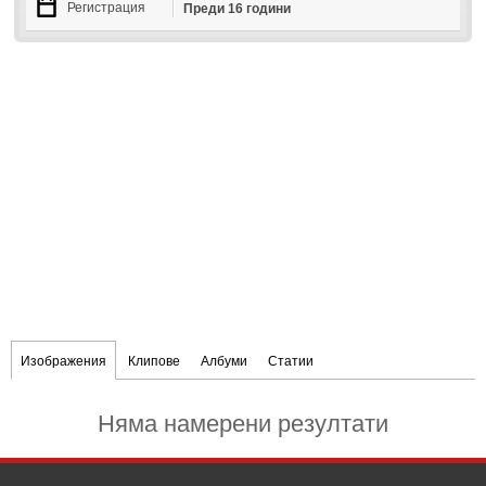
Регистрация
Преди 16 години
Изображения
Клипове
Албуми
Статии
Няма намерени резултати