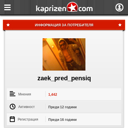
страница
Вход
ния
Регистрация
ИНФОРМАЦИЯ ЗА ПОТРЕБИТЕЛЯ
пове
Вход чрез F
zaek_pred_pensiq
Мнения
1,442
Активност
Преди 12 години
Регистрация
Преди 16 години