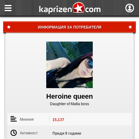
страница
Вход
ния
Регистрация
ИНФОРМАЦИЯ ЗА ПОТРЕБИТЕЛЯ
пове
Вход чрез F
Heroine queen
Daughter of Mafia boss
Мнения
15,137
Активност
Преди 9 години