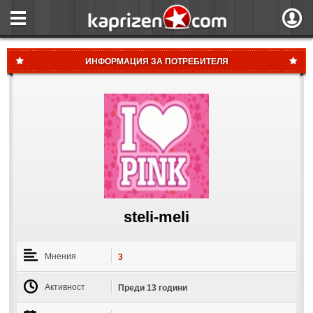
страница
Вход
ния
Регистрация
ИНФОРМАЦИЯ ЗА ПОТРЕБИТЕЛЯ
пове
Вход чрез F
steli-meli
Мнения
3
Активност
Преди 13 години