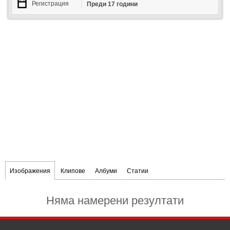
Регистрация
Преди 17 години
Изображения
Клипове
Албуми
Статии
Няма намерени резултати