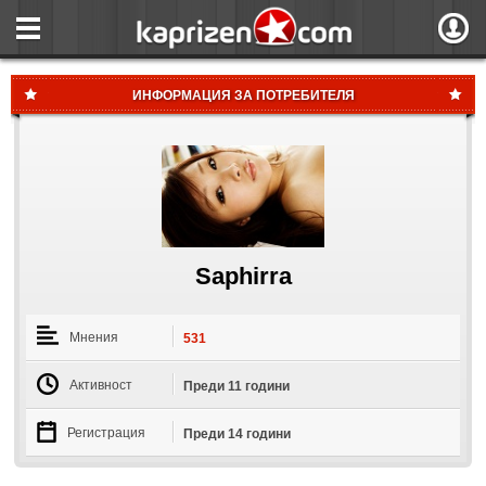
страница
Вход
ния
Регистрация
ИНФОРМАЦИЯ ЗА ПОТРЕБИТЕЛЯ
пове
Вход чрез F
Saphirra
Мнения
531
Активност
Преди 11 години
Регистрация
Преди 14 години