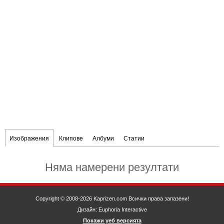
Изображения
Клипове
Албуми
Статии
Няма намерени резултати
Copyright © 2008-2026 Kaprizen.com Всички права запазени!
Дизайн: Euphoria Interactive
Покажи уеб версията