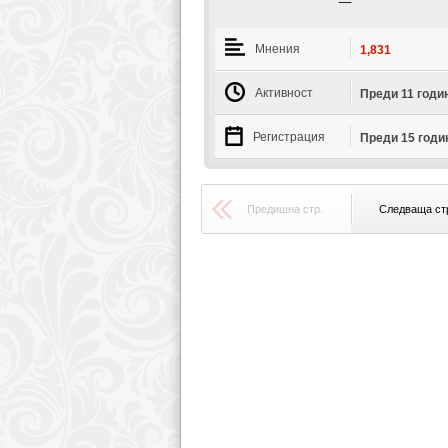
Мнения
1,831
Активност
Преди 11 годи
Регистрация
Преди 15 годи
Предишна стр.
Следваща ст