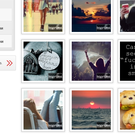
ни
ни
р.