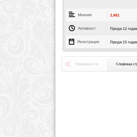
Мнения
2,481
Активност
Преди 12 годи
Регистрация
Преди 15 годи
Предишна стр.
Следваща ст