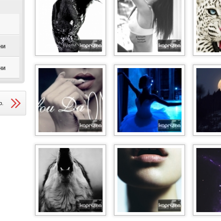
ни
ни
р.