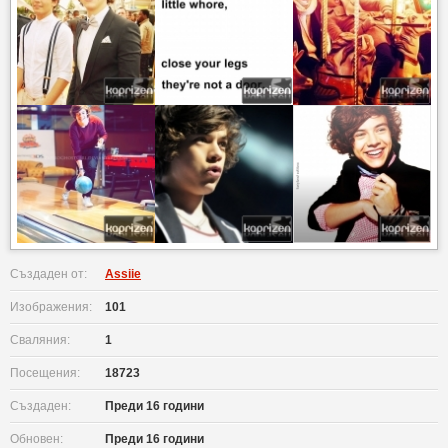
Създаден от:
Assiie
Изображения:
101
Сваляния:
1
Посещения:
18723
Създаден:
Преди 16 години
Обновен:
Преди 16 години