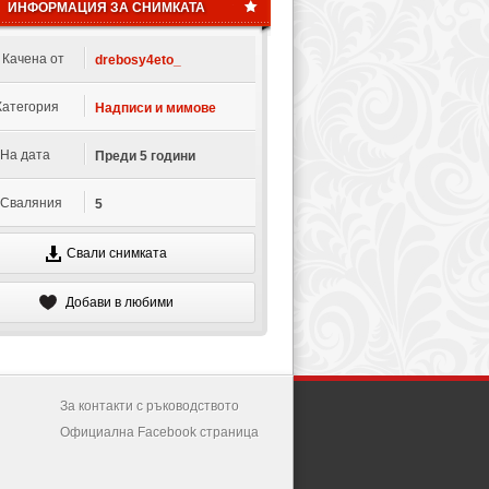
ИНФОРМАЦИЯ ЗА СНИМКАТА
Качена от
drebosy4eto_
Категория
Надписи и мимове
На дата
Преди 5 години
Сваляния
5
Свали снимката
Добави в любими
За контакти с ръководството
Официална Facebook страница