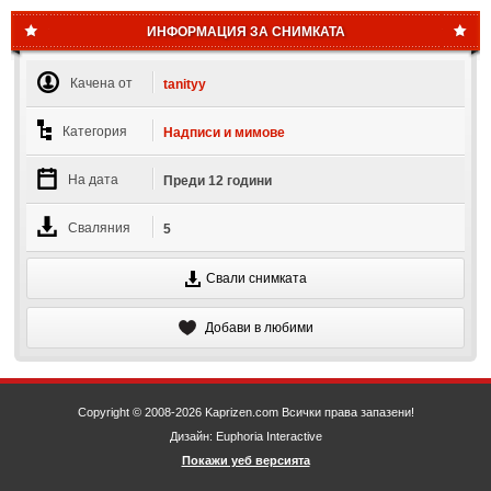
ИНФОРМАЦИЯ ЗА СНИМКАТА
Качена от
tanityy
Категория
Надписи и мимове
На дата
Преди 12 години
Сваляния
5
Свали снимката
Добави в любими
Copyright © 2008-2026 Kaprizen.com Всички права запазени!
Дизайн: Euphoria Interactive
Покажи уеб версията