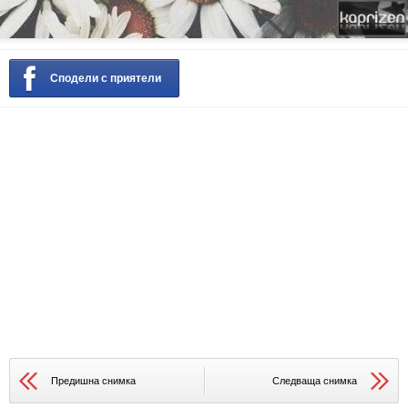
Сподели с приятели
Предишна снимка
Следваща снимка