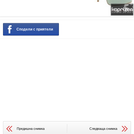
Сподели с приятели
Предишна снимка
Следваща снимка