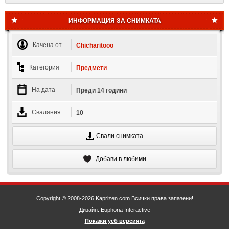
ИНФОРМАЦИЯ ЗА СНИМКАТА
Качена от
Chicharitooo
Категория
Предмети
На дата
Преди 14 години
Сваляния
10
Свали снимката
Добави в любими
Copyright © 2008-2026 Kaprizen.com Всички права запазени!
Дизайн: Euphoria Interactive
Покажи уеб версията