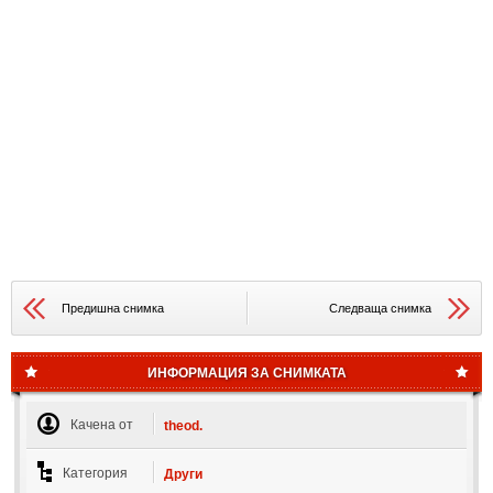
Предишна снимка
Следваща снимка
ИНФОРМАЦИЯ ЗА СНИМКАТА
Качена от
theod.
Категория
Други