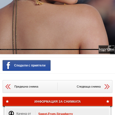
Сподели с приятели
Предишна снимка
Следваща снимка
ИНФОРМАЦИЯ ЗА СНИМКАТА
Качена от
Sweet.From.Strawberry