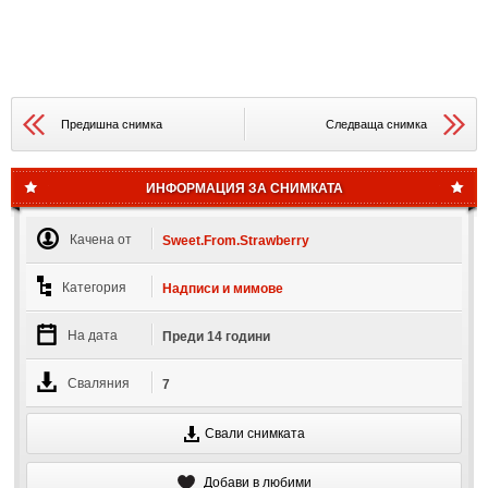
Предишна снимка
Следваща снимка
ИНФОРМАЦИЯ ЗА СНИМКАТА
Качена от
Sweet.From.Strawberry
Категория
Надписи и мимове
На дата
Преди 14 години
Сваляния
7
Свали снимката
Добави в любими