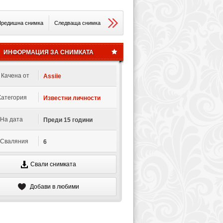
редишна снимка
Следваща снимка
ИНФОРМАЦИЯ ЗА СНИМКАТА
Качена от
Assiie
Категория
Известни личности
На дата
Преди 15 години
Сваляния
6
Свали снимката
Добави в любими