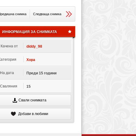
редишна снимка
Следваща снимка
ИНФОРМАЦИЯ ЗА СНИМКАТА
Качена от
diddy_98
Категория
Хора
На дата
Преди 15 години
Сваляния
15
Свали снимката
Добави в любими