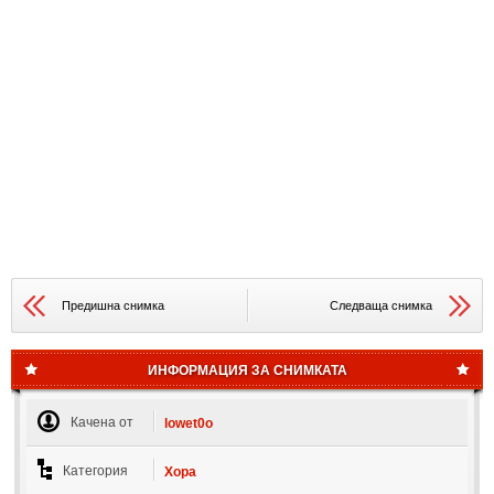
Предишна снимка
Следваща снимка
ИНФОРМАЦИЯ ЗА СНИМКАТА
Качена от
lowet0o
Категория
Хора