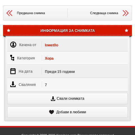
Предишна снимка
Следваща снимка
ИНФОРМАЦИЯ ЗА СНИМКАТА
Качена от
lowet0o
Категория
Хора
На дата
Преди 15 години
Сваляния
7
Свали снимката
Добави в любими