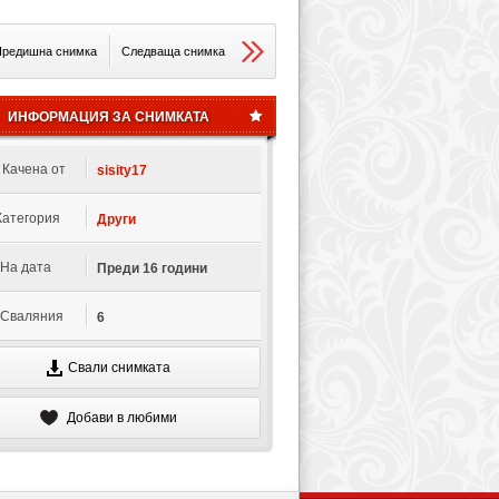
редишна снимка
Следваща снимка
ИНФОРМАЦИЯ ЗА СНИМКАТА
Качена от
sisity17
Категория
Други
На дата
Преди 16 години
Сваляния
6
Свали снимката
Добави в любими