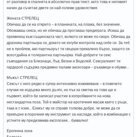
от разговор в спалнята в абсолютно прав текст, като това е неговият
начин да съчетае двете си най-големи удоволствия.
Жената СТРЕЛЕЦ
Обичаш да си на открито – в планината, на плажа, без значение.
Обожаваш секса, но не обичаш да протакаш предиграта. Искаш да
преминеш към същинската част, колкото се може по-скоро. Обичаш да
дразниш партньора си, докато не изгуби контрола над себе си. За теб
не е проблем, ако партньорът ти свърши прекалено бързо, защото си
всеотдайна и толерантна партньорка. Най-добрите ти секс
съвпадения са Близнаци, Лъв, Везни и Водолей. Сексуалният ти
гардероб съдържа предимно палави аксесоари – ръкавици и обувки...
Мъжът СТРЕЛЕЦ
Сексът с него рядко е супер интензивно изживяване – в повечето
случаи не издържа много дълго, но пък за сметка на това ще е
първият, който би записал участие в изпробването на нова
нестандартна поза. Той е майстор на еротичния масаж както с ръце,
така и с език... Езикът му се справя толкова добре, че може да се
превърне в порочния му инструмент за наслади, който в комбинация с
устните му предизвиква експлозии... буквално!
Ерогенна зона
Бедрата.