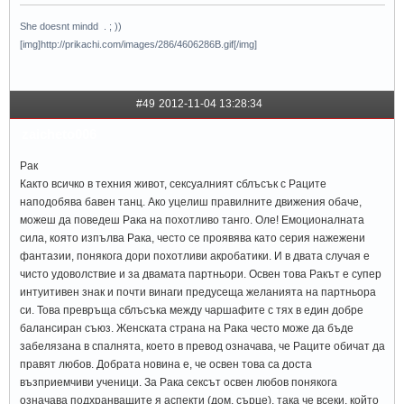
She doesnt mindd . ; ))
[img]http://prikachi.com/images/286/4606286B.gif[/img]
#49
2012-11-04 13:28:34
zaicheto006
Рак
Както всичко в техния живот, сексуалният сблъсък с Раците
наподобява бавен танц. Ако уцелиш правилните движения обаче,
можеш да поведеш Рака на похотливо танго. Оле! Емоционалната
сила, която изпълва Рака, често се проявява като серия нажежени
фантазии, понякога дори похотливи акробатики. И в двата случая е
чисто удоволствие и за двамата партньори. Освен това Ракът е супер
интуитивен знак и почти винаги предусеща желанията на партньора
си. Това превръща сблъсъка между чаршафите с тях в един добре
балансиран съюз. Женската страна на Рака често може да бъде
забелязана в спалнята, което в превод означава, че Раците обичат да
правят любов. Добрата новина е, че освен това са доста
възприемчиви ученици. За Рака сексът освен любов понякога
означава подхранващите я аспекти (дом, сърце), така че всеки, който