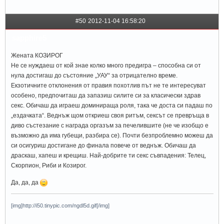
#50
2012-11-04 16:58:20
sapphire5
Жената КОЗИРОГ
Не се нуждаеш от кой знае колко много предигра – способна си от
нула достигаш до състояние „УАУ“ за отрицателно време.
Екзотичните отклонения от правия похотлив път не те интересуват
особено, предпочиташ да запазиш силите си за класически здрав
секс. Обичаш да играеш доминираща роля, така че доста си падаш по
„ездачката“. Веднъж щом откриеш своя ритъм, сексът се превръща в
диво състезание с награда оргазъм за печелившите (не че изобщо е
възможно да има губещи, разбира се). Почти безпроблемно можеш да
си осигуриш достигане до финала повече от веднъж. Обичаш да
драскаш, хапеш и крещиш. Най-добрите ти секс съвпадения: Телец,
Скорпион, Риби и Козирог.
Да, да, да
[img]http://i50.tinypic.com/ngdl5d.gif[/img]