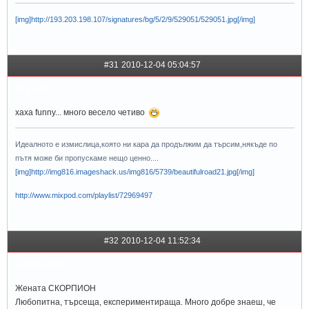
[img]http://193.203.198.107/signatures/bg/5/2/9/529051/529051.jpg[/img]
#31
2010-12-04 05:04:57
S t a N
хаха funny... много весело четиво
Идеалното е измислица,която ни кара да продължим да търсим,някъде по
пътя може би пропускаме нещо ценно....
[img]http://img816.imageshack.us/img816/5739/beautifulroad21.jpg[/img]
http://www.mixpod.com/playlist/72969497
#32
2010-12-04 11:52:34
siskaaa95
Жената СКОРПИОН
Любопитна, търсеща, експериментираща. Много добре знаеш, че