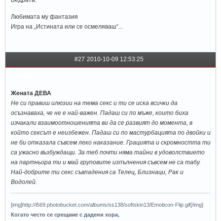
Любимата му фантазия
Игра на „Истината или се осмеляваш“...
#27
2010-10-09 12:53:25
iveto0_94
Жената ДЕВА
Не си правиш илюзии на тема секс и ти се иска всички да
осъзнаваха, че не е най-важен. Падаш си по мъже, които биха
изчакали взаимоотношенията ви да се развият до момента, в
който сексът е неизбежен. Падаш си по мастурбацията по двойки и
не би отказала съвсем леко наказание. Грацията и скромността ти
са ужасно възбуждащи. За теб почти няма тайни в удоволствието
на партньора ти и май груповите изпълнения съвсем не са табу.
Най-добрите ти секс съвпадения са Телец, Близнаци, Рак и
Водолей.
[img]http://i569.photobucket.com/albums/ss138/softskin13/Emoticon-Flip.gif[/img]
Когато често се срещаме с дадени хора,