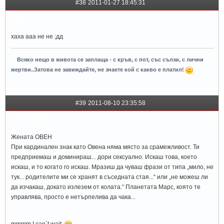
#38
2011-01-27 18:45:31
raly_12
хаха ааа не не ;дд
Всяко нещо в живота се заплаща - с кръв, с пот, със сълзи, с лични
жертви..Затова не завиждайте, не знаете кой с какво е платил!
#39
2011-08-10 23:35:58
VikSoniiii™
Жената ОВЕН
При кардинален знак като Овена няма място за срамежливост. Ти
предприемаш и доминираш... дори сексуално. Искаш това, което
искаш, и то когато го искаш. Мразиш да чуваш фрази от типа „мило, не
тук... родителите ми се хранят в съседната стая...“ или „не можеш ли
да изчакаш, докато излезем от колата.“ Планетата Марс, която те
управлява, просто е нетърпелива да чака...