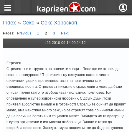
страница
Вход
Index
»
Секс
»
Секс Хороскоп.
ния
Регистрация
Pages:
Previous
1
2
3
Next
пове
Вход чрез F
#26
2010-09-14 09:24:12
Shawty™
Стрелец
Стрелецът е от групата на огнените знаци... Поне що се отнася до
секс - със сигурност! Първичният му сексуален нагон е чисто
физически, дори е противопоставен на практичността и
емоционалността. Стрелецът никак не е срамежлив и може да бъде
описан, точно както го изобразяват - полузвяр, получовек. Той
определено е супер животински любовник. С други думи: този
приятел абсолютно винаги е в готовност! Стрелците обичат да правят
много, ама наистина много секс, но се стремят това по никакъв начин
да не пречи на богатия им социален живот. Либидото им ги превръща
в супер артистични и изтънчени любовници. Винаги е готов да
изпробва нещо ново. Жаждата му за знания може да бъде потушена