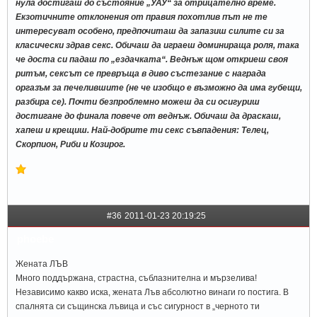
нула достигаш до състояние „УАУ“ за отрицателно време.
Екзотичните отклонения от правия похотлив път не те
интересуват особено, предпочиташ да запазиш силите си за
класически здрав секс. Обичаш да играеш доминираща роля, така
че доста си падаш по „ездачката“. Веднъж щом откриеш своя
ритъм, сексът се превръща в диво състезание с награда
оргазъм за печелившите (не че изобщо е възможно да има губещи,
разбира се). Почти безпроблемно можеш да си осигуриш
достигане до финала повече от веднъж. Обичаш да драскаш,
хапеш и крещиш. Най-добрите ти секс съвпадения: Телец,
Скорпион, Риби и Козирог.
#36
2011-01-23 20:19:25
phoebe
Жената ЛЪВ
Много поддържана, страстна, съблазнителна и мързелива!
Независимо какво иска, жената Лъв абсолютно винаги го постига. В
спалнята си същинска лъвица и със сигурност в „черното ти