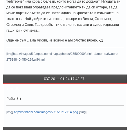
тефтерче“ има хора с белези, които могат да го докажат. Нуждата ти
да се показваш оправдава предпочитанието ти да си отгоре, за да
може партньорът ти да се наслаждава на красотата и извивките на
тялото ти. Най-добрите ти секс партньори са Везни, Скорпион,
Стрелец и Овен. Гардеробът ти е пълен с палави и супер изрязани
гащички и сутиени...
Още не съм .. ама мисля, че всичко е абсолютно вярно. хД
[img]http://images5.fanpop.com/image/photos/27500000/drink-damon-salvatore-
27519840-450-254.gif[/img]
#37
2011-01-24 17:48:27
nand0
Риби 8-)
[img]
http://prikachi.com/images/271/2921271A.png
[/img]