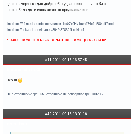
да се намерят в един добре оборудван секс шоп и не би се
поколебала да ги използваш по предназначение.
[img]http://24.media.tumblr.com/tumblr_lltp07k9Hy1qen474o1_500.gif[/img]
[img]http://prikachi.com/images/394/4370394f.gif[/img]
Захапеш ли ме - разkъсвам те. Настъпиш ли ме - размазвам те!
#41
2011-09-15 16:57:45
karamelcheto89
Везни
Не е страшно че грешим, страшно е че повтаряме грешките си.
#42
2011-09-15 18:01:18
anitu-bau