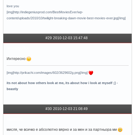
love you
[img]http://indiegeniusprod.com/BestMoviesEver/wp-
content/uploads/2010/10/twilight-breaking-dawn-movie-best-movies-ever.jpg[/img]
#29
2010-12-03 15:47:48
xnesquikx
Интересно
[img]http://prikachi.com/images/602/3629602g.png[/img]
its not about how others look at me, its about how i look at myself ;] -
beastly
#30
2010-12-03 21:08:49
daneliq
мисля, че всичко е абсолютно вярно и за мен и за партньора ми