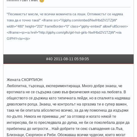
mmmm I can`t wait
"Песимистът мисли, че всички момичета са лоши. Оптимистът се надява
това да е точно така!" <iframe src="//giphy.com/embed/NwIHbd2V1TZjW"
width="480" height="202" frameBorder="0" class="giphy-embed" allowFullScreen>
</iframe><p><a href="http://giphy.com/gifs/girl-hot-girls-NwIHbd2V1TZjW">via
GIPHY</a></p>
#40
2011-08-11 05:59:05
forsakendidi
Жената СКОРПИОН
Любопитна, търсеща, експериментираща. Много добре знаеш, че
еротиката не се съдържа само във физическия израз на любовта. В
обществото се държиш като типичната лейди, но в спалнята надяваш
дяволските рогца. Знаеш, че контролът на оргазма ти е супер важен,
така че би опитала абсолютно всичко, за да му помогнеш да издържи
по-дълго. Никога не приемаш „не“ за отговор и когато някой те
интересува, би го преследвала до дупка, не би се поколебала дори да
прибегнеш до хитрости... Най-добрите ти секс съвпадения са Лъв,
Близнаци, Скорпион и Риби. Обожаваш всички чудесии, които могат