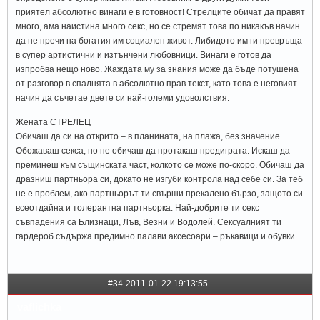
приятел абсолютно винаги е в готовност! Стрелците обичат да правят
много, ама наистина много секс, но се стремят това по никакъв начин
да не пречи на богатия им социален живот. Либидото им ги превръща
в супер артистични и изтънчени любовници. Винаги е готов да
изпробва нещо ново. Жаждата му за знания може да бъде потушена
от разговор в спалнята в абсолютно прав текст, като това е неговият
начин да съчетае двете си най-големи удоволствия.
Жената СТРЕЛЕЦ
Обичаш да си на открито – в планината, на плажа, без значение.
Обожаваш секса, но не обичаш да протакаш предиграта. Искаш да
преминеш към същинската част, колкото се може по-скоро. Обичаш да
дразниш партньора си, докато не изгуби контрола над себе си. За теб
не е проблем, ако партньорът ти свърши прекалено бързо, защото си
всеотдайна и толерантна партньорка. Най-добрите ти секс
съвпадения са Близнаци, Лъв, Везни и Водолей. Сексуалният ти
гардероб съдържа предимно палави аксесоари – ръкавици и обувки...
#34
2011-01-22 19:13:55
vaflichka