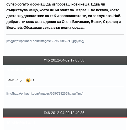
супер богато и обичаш да изпробваш нови неща. Едва ли
съществува нещо, което не би опитала. Вярваш, че всичко, което
доставя удоволствие на теб и половинката ти, си заслужава. Най-
добрите ти секс съвпадения са Овен, Близнаци, Везни, Стрелец и
Водолей. Обожаваш секса във водна среда.
..
[img]http://prikachi.com/images/522/5008522O.jpg[/img]
#45
2012-04-09 17:05:58
sunshine5383
Близнаци...
:D
[img]http://prikachi.com/images/869/7292869x.jpg[/img]
#46
2012-04-09 18:40:35
МъНиЧеТо.. !