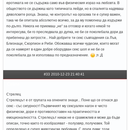
еротиката не се съдържа само във физическия израз на любовта. В
обществото се държиш като типичната лейди, но в спалнята надяваш
дяволските рогца. Знаеш, че контролът на оргазма ти е супер важен,
така че би опитала абсолютно всичко, за да му помогнеш да издържи
по-дълго. Никога не приемаш „не“ за отговор и когато някой те
интересува, би го преследвала до дупка, не би се поколебала дори да
прибегнеш до хитрости... Най-добрите ти секс съвпадения са Лъв,
Близнаци, Скорпион и Риби. Обожаваш всички чудесии, които могат
да се намерят в един добре оборудван секс шоп и не би се
поколебала да ги използваш по предназначение.
;п ;Д
#33
2010-12-23 21:40:41
Celine
Стрелец
Стрелецът е от групата на огнените знаци... Поне що се отнася до
секс - със сигурност! Първичният му сексуален нагон е чисто
физически, дори е противопоставен на практичността и
емоционалността. Стрелецът никак не е срамежлив и може да бъде
описан, точно както го изобразяват - полузвяр, получовек. Той
определено е супер животински любовник. С други думи: този