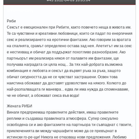
mishlencety
Риби
Сексът е емоционален при Рибите, както повечето неща в живота им.
Те са чувствени и креативни любовници, които си падат по енергичния
секс и реализирането на еротични фантазии. Ако говорим за вратата
на спалнята, срамът определено остава зад нея. Апетитът им за секс
е нестихващ и обичат да поддържат похотливо разнообразие. Ако
партньорът им реализира някоя от палавите им фантазии, ще
получава наградата си цяла нощ... За тях най-добрата възможна
комбинация е любовта и сексът да вървят ръка за ръка, защото
обичат сигурността да не се чувстват застрашени. Освен това
наистина обожават да доставят удоволствие на някого. Колкото до
най-разпалващата ги маневра... едва ли има нужда да споменаваме,
че не обичат, а обожават секса във вода!
Жената РИБИ
Винаги предприемаш правилните действия, имаш правилните
реплики и създаваш правилната атмосфера. Супер сексуално
освободена си и ако фантазиите на партньора ти съвпаднат с твоите,
приключенията ви между чаршафите може да се превърнат в
истински го-ре-щи! Никога не отказваш нови предложения. Любимо