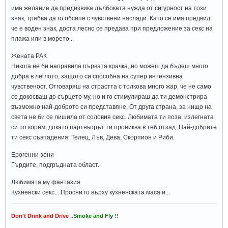
има желание да предизвика дълбоката нужда от сигурност на този
знак, трябва да го обсипе с чувствени наслади. Като се има предвид,
че е воден знак, доста лесно се предава при предложение за секс на
плажа или в морето...
Жената РАК
Никога не би направила първата крачка, но можеш да бъдеш много
добра в леглото, защото си способна на супер интензивна
чувственост. Отговаряш на страстта с толкова много жар, че не само
се докосваш до сърцето му, но и го стимулираш да ти демонстрира
възможно най-доброто си представяне. От друга страна, за нищо на
света не би се лишила от соловия секс. Любимата ти поза: излегната
си по корем, докато партньорът ти прониква в теб отзад. Най-добрите
ти секс съвпадения: Телец, Лъв, Дева, Скорпион и Риби.
Ерогенни зони
Гърдите, подгръдната област.
Любимата му фантазия
Кухненски секс... Просни го върху кухненската маса и...
Don't Drink and Drive
..
Smoke and Fly
!!