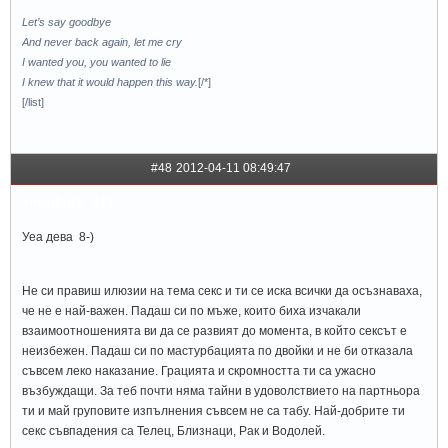
Let’s say goodbye
And never back again, let me cry
I wanted you, you wanted to lie
I knew that it would happen this way.
[/*]
[/list]
#48
2012-04-11 08:49:47
monkata_111
Уеа дева 8-)
Не си правиш илюзии на тема секс и ти се иска всички да осъзнаваха,
че не е най-важен. Падаш си по мъже, които биха изчакали
взаимоотношенията ви да се развият до момента, в който сексът е
неизбежен. Падаш си по мастурбацията по двойки и не би отказала
съвсем леко наказание. Грацията и скромността ти са ужасно
възбуждащи. За теб почти няма тайни в удоволствието на партньора
ти и май груповите изпълнения съвсем не са табу. Най-добрите ти
секс съвпадения са Телец, Близнаци, Рак и Водолей.