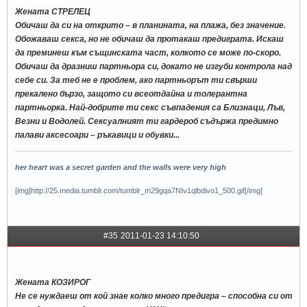
Жената СТРЕЛЕЦ
Обичаш да си на открито – в планината, на плажа, без значение.
Обожаваш секса, но не обичаш да протакаш предиграта. Искаш
да преминеш към същинската част, колкото се може по-скоро.
Обичаш да дразниш партньора си, докато не изгуби контрола над
себе си. За теб не е проблем, ако партньорът ти свърши
прекалено бързо, защото си всеотдайна и толерантна
партньорка. Най-добрите ти секс съвпадения са Близнаци, Лъв,
Везни и Водолей. Сексуалният ти гардероб съдържа предимно
палави аксесоари – ръкавици и обувки...
her heart was a secret garden and the walls were very high
[img]http://25.media.tumblr.com/tumblr_m29gqa7NIv1qlbdivo1_500.gif[/img]
#35
2011-01-23 14:10:50
syn_princess
Жената КОЗИРОГ
Не се нуждаеш от кой знае колко много предигра – способна си от