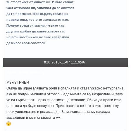
те стават част от живота ни. И като станат
част от живота ни, започват да се опитват
да го променят. И се сърдят, когато не
правим това, което те изискват от нас.
Понеже всеки си мисли, че знае как
другият трябва да живее живота си,
но всъщност никой не знае как трябва
да живее своя собствен!
#28
2010-11-07 11:19:46
zaek_pred_pensiq
Мъжът РИБИ
Обича да играе главната роля в спалнята и става ужасно нетърпелив,
ако не получи мигновен отговор. Задръжките са му безразлични, така
че си търси партньорка с нестихващо желание. Обича да прави секс
на стол и да бъде послушен. Пристрастява се към всичко, което му
носи удоволствие и релаксация. За максималната му наслада
масажирай и гали стъпалата му...