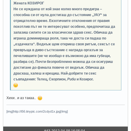
Жената КОЗИРОГ
Не се нуждаеш от кой знае колко много предигра –
способна си от нула достигаш до състояние „УАУ“ за
отрицателно време. Екзотичните отклонения от правия
похотлив път не те интересуват особено, предпочиташ да
запазиш силите си за класически здрав секс. Обичаш да
играеш доминираща роля, така че доста си падаш по
„ездачката“. Веднъж щом откриеш своя ритъм, сексът се
превръща в диво състезание с награда оргазъм за
печелившите (не че изобщо е възможно да има губещи,
разбира се). Почти безпроблемно можеш да си осигуриш
достигане до финала повече от веднъж. Обичаш да
драскаш, хапеш и крещиш. Най-добрите ти секс
съвпадения: Телец, Скорпион,
Риби
и Козирог.
Хихи.. и аз такаа..
[img]http://i56.tinypic.com/2cdyd1x.jpg[/img]
#43
2012-04-09 16:05:04