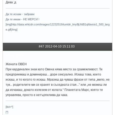
Дева ;д
Да те искам - забрави
Да те имам - НЕ МЕРСИ !
[img]http://data.whicdn.com/images/12232519/tumblr_lmyfljUfdB1qfdwsio1_500_larg
e.gif[/img]
#47
2012-04-10 15:11:03
sexy_girlll
Жената ОВЕН
При кардинален знак като Овена няма място за срамежливост. Ти
предприемаш и доминираш... дори сексуално. Искаш това, което
искаш, и то когато го искаш. Мразиш да чуваш фрази от типа „мило, не
тук... родителите ми се хранят в съседната стая...“ или „не можеш ли
да изчакаш, докато излезем от колата.“ Планетата Марс, която те
управлява, просто е нетърпелива да чака.
[list=*]
[*]
........................................................................