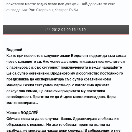
похотливо място: водно легло или джакузи. Най-добрите ти секс
съвпадения: Рак, Скорпион, Козирог, Риби.
#44
2012-04-09 16:43:19
drunk.bitch
Водолей
Както при повечето въздушни знаци Водолеят подхожда към секса
чрез съзнанието си. Ако успее да сподели и дискутира мислите си
с партньора си, със сигурност приключенията между чаршафите
ще са супер интензивни. Вроденото му любопитство постоянно го
предизвиква да експериментира със супер креативни нови
маневри. Всеки сексуален партньор, с когото има нужната
сексуална химия, ще отключи прикритата му похотлива
освободеност. Приготви се да бъдеш много изненадана. Дори
малко шокирана...
Жената ВОДОЛЕЙ
Обичаш нещата да се случват бавно. Идеализираш любовта и я
обграждаш с нежност. Но ако те обземат приятни вълни на
възбуда, не можеш да чакаш дори секунда! Въображението ти е