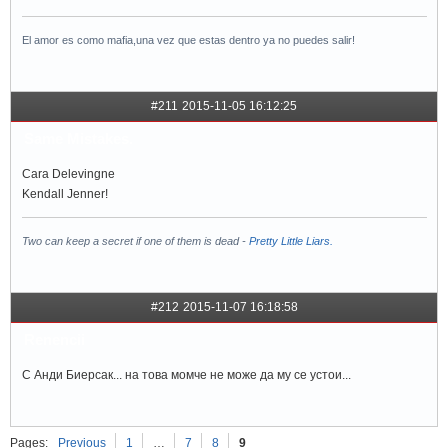
El amor es como mafia,una vez que estas dentro ya no puedes salir!
#211
2015-11-05 16:12:25
Same Mistakes.
Cara Delevingne
Kendall Jenner!
Two can keep a secret if one of them is dead -
Pretty Little Liars.
#212
2015-11-07 16:18:58
Renencii
С Анди Биерсак... на това момче не може да му се устои...
Pages:
Previous
1
…
7
8
9