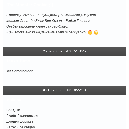
The Monster Cookie ;]]
Еминем,Джъстин Чатуин,Камерън Монаган,Джоузеф
Морган,Орландо Блум,Вин Дизел и Райън Гослинг.
От българските - Александър-Сано.
Ще излъжа ако кажа,че не ме влечат сексуално.
#209
2015-11-03 15:18:25
fenka_bmw
Ian Somerhalder
#210
2015-11-03 18:22:13
galiana
Брад Пит
Джейк Джилленхол
Джейми Дорман
За тези се сещам....