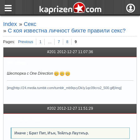
страница
Вход
Index
»
Секс
ния
Регистрация
»
С коя известна личност бихте правили секс?
пове
Вход чрез F
Pages:
Previous
1
…
7
8
9
#201
2012-12-27 11:07:36
mi_chan
Шесторка с One Direction
[img]http://24.media.tumblr.com/tumblr_mb9qvyDkIy1qc09cro2_500.gif[/img]
#202
2012-12-27 11:51:29
Yonnie Salvatore *
Иначе ; Брат Пит, Иън, Тейлър Лаутнър.