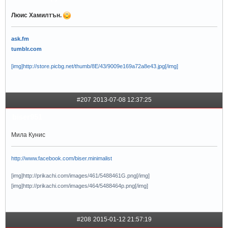
Люис Хамилтън.
ask.fm
tumblr.com
[img]http://store.picbg.net/thumb/8E/43/9009e169a72a8e43.jpg[/img]
#207
2013-07-08 12:37:25
biser951
Мила Кунис
http://www.facebook.com/biser.minimalist
[img]http://prikachi.com/images/461/5488461G.png[/img]
[img]http://prikachi.com/images/464/5488464p.png[/img]
#208
2015-01-12 21:57:19