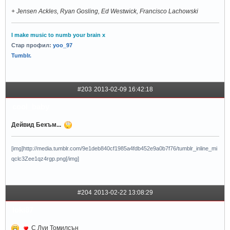
+ Jensen Ackles, Ryan Gosling, Ed Westwick, Francisco Lachowski
I make music to numb your brain x
Стар профил:
yoo_97
Tumblr.
#203
2013-02-09 16:42:18
cool_baby
Дейвид Бекъм...
[img]http://media.tumblr.com/9e1deb840cf1985a4fdb452e9a0b7f76/tumblr_inline_mi
qclc3Zee1qz4rgp.png[/img]
#204
2013-02-22 13:08:29
loki87
С Луи Томилсън