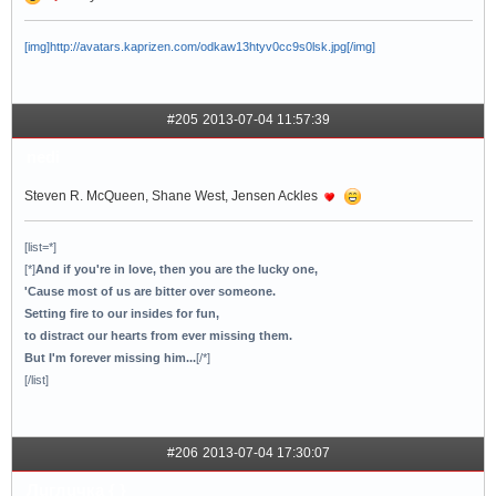
[img]http://avatars.kaprizen.com/odkaw13htyv0cc9s0lsk.jpg[/img]
#205
2013-07-04 11:57:39
nedi
Stеven R. McQueen, Shane West, Jensen Ackles
[list=*]
[*]
And if you're in love, then you are the lucky one,
'Cause most of us are bitter over someone.
Setting fire to our insides for fun,
to distract our hearts from ever missing them.
But I'm forever missing him...
[/*]
[/list]
#206
2013-07-04 17:30:07
Лuглuчка { }