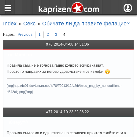
страница
Вход
Index
»
Секс
»
Обичате ли да правите фелацио?
ния
Регистрация
Pages:
Previous
1
2
3
4
пове
Вход чрез F
#76
2014-04-08 14:31:06
xx_Mimi_xx
Правила съм, не е толкова гадно колкото всички казват.
Просто го направих за негово удоволствие и се изкефи.
[img]http://fc01.deviantart.net/fs70/f/2013/124/2/b/birds_png_by_nonueditions-
d642eig.png[/img]
#77
2014-10-23 22:36:22
h0neyy^^
Правила съм само и единствено на сериозен приятел с който съм в