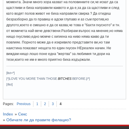
момента. Значи много хора казват на половинките си,че искат да са
щастливи и биха направили каквото и да е,за да са щастливи и след
като водят полов живот не биха направили свирка ? Да отидеш
безразборно да го правиш е адски глупаво и аз съм против,но
другото,което е смешно е да се казва,че това е "бахти гнусното" и тн.
от момичета най-вече девствени.Разбирам въпрос на мнение,но няма
нищо гнусливо,едно момче с хигиена на ниво няма какво да ти
повлияе. Порното може да е изкривило представите ви,но там
наистина показват нещата по един гнусен НЕреален начин. Не
виждам нищо лошо поне една "жертва" за любимия ти,дори на
тези,които не им е много приятно биха издържали.
[list=*]
[*]LOVE YOU MORE THAN THOSE
BITCHES
BEFORE.[/*]
[/list]
Pages:
Previous
1
2
3
4
Index
»
Секс
»
Обичате ли да правите фелацио?