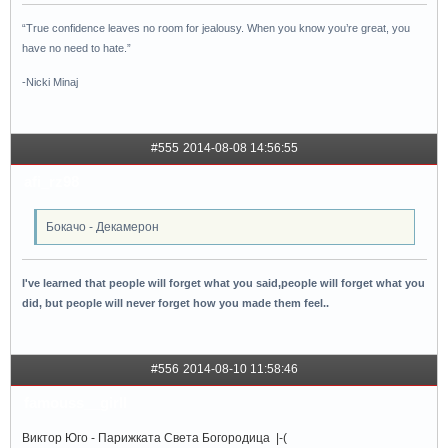
“True confidence leaves no room for jealousy. When you know you’re great, you
have no need to hate.”
-Nicki Minaj
#555
2014-08-08 14:56:55
afi_rz98
Бокачо - Декамерон
I've learned that people will forget what you said,people will forget what you
did, but people will never forget how you made them feel..
#556
2014-08-10 11:58:46
famouss__girll
Виктор Юго - Парижката Света Богородица |-(