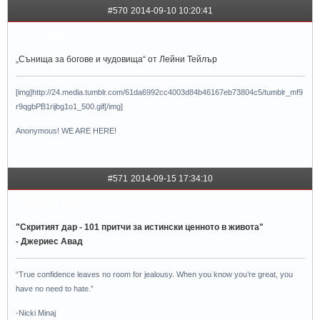
#570
2014-09-10 10:20:41
sunshinee™
„Сънища за богове и чудовища“ от Лейни Тейлър
[img]http://24.media.tumblr.com/61da6992cc4003d84b46167eb73804c5/tumblr_mf9
r9qgbPB1rijbg1o1_500.gif[/img]
Anonymous! WE ARE HERE!
#571
2014-09-15 17:34:10
Taking a Stand
"Скритият дар - 101 притчи за истински ценното в живота"
- Джериес Авад
“True confidence leaves no room for jealousy. When you know you’re great, you
have no need to hate.”
-Nicki Minaj