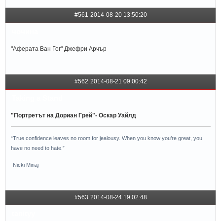
#561
2014-08-20 13:50:20
чочина
"Аферата Ван Гог" Джефри Арчър
#562
2014-08-21 09:00:42
Taking a Stand
"Портретът на Дориан Грей"- Оскар Уайлд
“True confidence leaves no room for jealousy. When you know you’re great, you
have no need to hate.”
-Nicki Minaj
#563
2014-08-24 19:02:48
tanityy