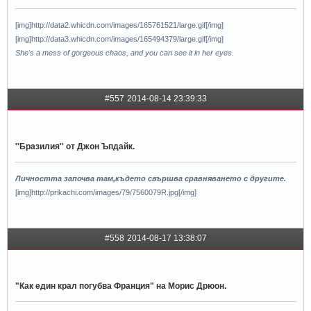
[img]http://data2.whicdn.com/images/165761521/large.gif[/img]
[img]http://data3.whicdn.com/images/165494379/large.gif[/img]
She's a mess of gorgeous chaos, and you can see it in her eyes.
#557
2014-08-14 23:39:33
tanityy
''Бразилия'' от Джон Ъпдайк.
Личността започва там,където свършва сравняването с другите.
[img]http://prikachi.com/images/79/7560079R.jpg[/img]
#558
2014-08-17 13:38:07
privaтe Love
"Как един крал погубва Франция" на Морис Дрюон.