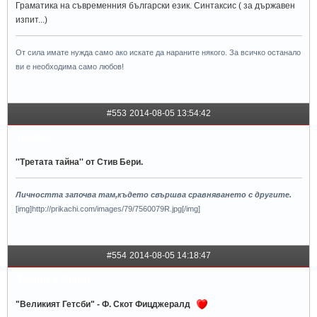
Граматика на съвременния български език. Синтаксис ( за държавен
изпит...)
От сила имате нужда само ако искате да нараните някого. За всичко останало
ви е необходима само любов!
#553
2014-08-05 13:54:42
tanityy
''Третата тайна'' от Стив Бери.
Личността започва там,където свършва сравняването с другите.
[img]http://prikachi.com/images/79/7560079R.jpg[/img]
#554
2014-08-05 14:18:47
Taking a Stand
"Великият Гетсби" - Ф. Скот Фицджералд