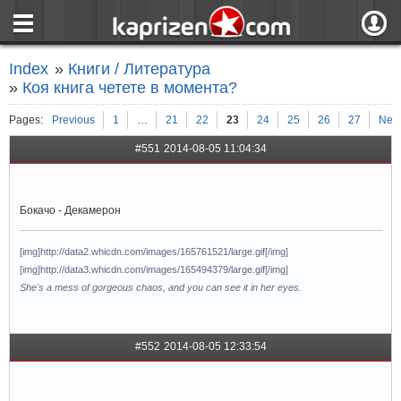
страница
Вход
Index
»
Книги / Литература
ния
Регистрация
»
Коя книга четете в момента?
пове
Вход чрез F
Pages:
Previous
1
…
21
22
23
24
25
26
27
Next
#551
2014-08-05 11:04:34
famouss__girll
Бокачо - Декамерон
[img]http://data2.whicdn.com/images/165761521/large.gif[/img]
[img]http://data3.whicdn.com/images/165494379/large.gif[/img]
She's a mess of gorgeous chaos, and you can see it in her eyes.
#552
2014-08-05 12:33:54
mi6e_91