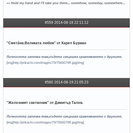
«» Hold my hand and I'll take you there... somehow, someday, somewhere...
#559
2014-08-18 22:11:12
tanityy
''Сметáна.Великата любов'' от Карел Буриан
Личността започва там,където свършва сравняването с другите.
[img]http://prikachi.com/images/79/7560079R.jpg[/img]
#560
2014-08-19 21:05:23
tanityy
''Железният светилник'' от Димитър Талев.
Личността започва там,където свършва сравняването с другите.
[img]http://prikachi.com/images/79/7560079R.jpg[/img]