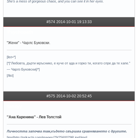
She's a mess of gorgeous chaos, and you can see it in her eyes.
#574
2014-10-01 19:13:33
Psychopath
"Жени" - Чарлс Буковски.
[list=*]
[*]“Любовта, дърти мръснико, е куче от ада и горко ти, когато спре да те хапе.”
— Чарлз Буковски[/*]
[/list]
#575
2014-10-02 20:52:45
tanityy
''Ана Каренина'' - Лев Толстой
Личността започва там,където свършва сравняването с другите.
[img]http://prikachi.com/images/79/7560079R.jpg[/img]