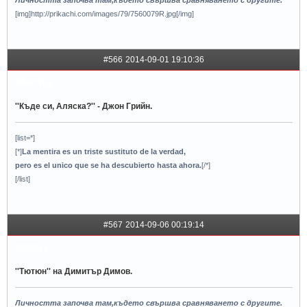
Личността започва там,където свършва сравняването с другите.
[img]http://prikachi.com/images/79/7560079R.jpg[/img]
#566
2014-09-01 19:10:36
Merriue
''Къде си, Аляска?'' - Джон Грийн.
[list=*]
[*]
La mentira es un triste sustituto de la verdad,
pero es el unico que se ha descubierto hasta ahora.
[/*]
[/list]
#567
2014-09-06 00:19:14
tanityy
''Тютюн'' на Димитър Димов.
Личността започва там,където свършва сравняването с другите.