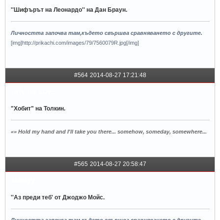
''Шифърът на Леонардо'' на Дан Браун.
Личността започва там,където свършва сравняването с другите.
[img]http://prikachi.com/images/79/7560079R.jpg[/img]
#564
2014-08-27 17:21:48
privaтe Love
"Хобит" на Толкин.
«» Hold my hand and I'll take you there... somehow, someday, somewhere...
#565
2014-08-27 20:58:47
tanityy
''Аз преди теб' от Джоджо Мойс.