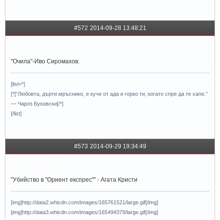
#572
2014-09-28 13:48:21
Psychopath
"Очила"-Иво Сиромахов.
[list=*]
[*]“Любовта, дърти мръснико, е куче от ада и горко ти, когато спре да те хапе.”
— Чарлз Буковски[/*]
[/list]
#573
2014-09-29 19:34:49
famouss__girll
"Убийство в "Ориент експрес"" - Агата Кристи
[img]http://data2.whicdn.com/images/165761521/large.gif[/img]
[img]http://data3.whicdn.com/images/165494379/large.gif[/img]