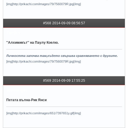
[img]http://prikachi.com/images/79/7560079R.jpg[/img]
#568
2014-09-09 08:56:57
tanityy
''Алхимикът'' на Паулу Коелю.
Личността започва там,където свършва сравняването с другите.
[img]http://prikachi.com/images/79/7560079R.jpg[/img]
#569
2014-09-09 17:55:25
winter girl
Петата вълна-Рик Янси
[img]http://prikachi.com/images/651/7397651y.gif[/img]