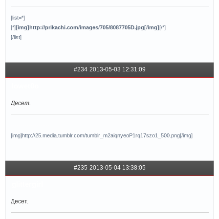
[list=*]
[*]
[img]http://prikachi.com/images/705/8087705D.jpg[/img]
[/*]
[/list]
#234
2013-05-03 12:31:09
lowet0o
Десет.
--------------------
[img]http://25.media.tumblr.com/tumblr_m2aiqnyeoP1rq17szo1_500.png[/img]
#235
2013-05-04 13:38:05
glittergirl
Десет.