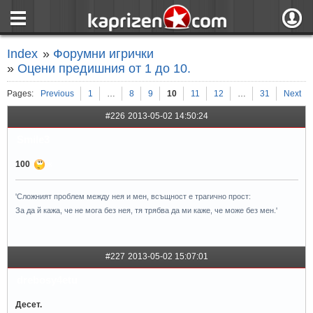
страница
Вход
Index
»
Форумни игрички
ния
Регистрация
»
Оцени предишния от 1 до 10.
пове
Вход чрез F
Pages:
Previous
1
…
8
9
10
11
12
…
31
Next
#226
2013-05-02 14:50:24
Smile3
100
ж
'Сложният проблем между нея и мен, всъщност е трагично прост:
За да й кажа, че не мога без нея, тя трябва да ми каже, че може без мен.'
#227
2013-05-02 15:07:01
drebosy4etu
Десет.