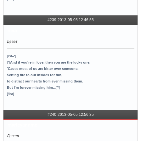
#239
2013-05-05 12:46:55
nedi
Девет
[list=*]
[*]
And if you're in love, then you are the lucky one,
'Cause most of us are bitter over someone.
Setting fire to our insides for fun,
to distract our hearts from ever missing them.
But I'm forever missing him...
[/*]
[/list]
#240
2013-05-05 12:56:35
marleyandme
Десет.