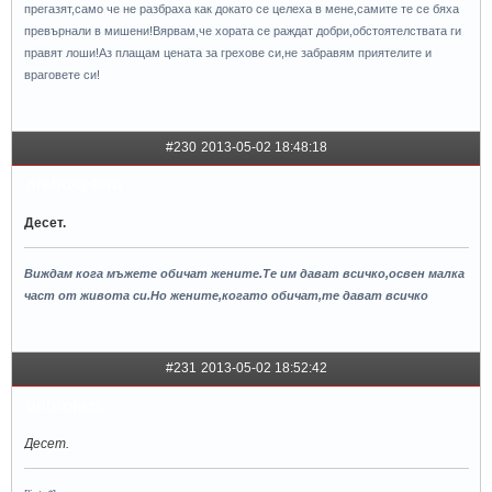
прегазят,само че не разбраха как докато се целеха в мене,самите те се бяха
превърнали в мишени!Вярвам,че хората се раждат добри,обстоятелствата ги
правят лоши!Аз плащам цената за грехове си,не забравям приятелите и
враговете си!
#230
2013-05-02 18:48:18
drebosy4etu
Десет.
Виждам кога мъжете обичат жените.Те им дават всичко,освен малка
чaст от живота си.Но жените,когато обичат,те дават всичко
#231
2013-05-02 18:52:42
unbroken.
Десет.