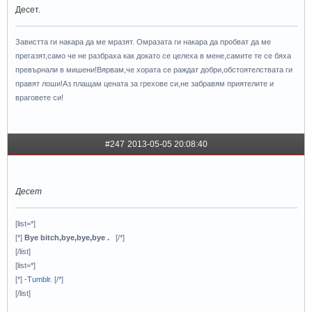
Десет.
Завистта ги накара да ме мразят. Омразата ги накара да пробват да ме
прегазят,само че не разбраха как докато се целеха в мене,самите те се бяха
превърнали в мишени!Вярвам,че хората се раждат добри,обстоятелствата ги
правят лоши!Аз плащам цената за грехове си,не забравям приятелите и
враговете си!
#247
2013-05-05 20:08:40
unbroken.
Десет
[list=*]
[*]
Bye bitch,bye,bye,bye .
[/*]
[/list]
[list=*]
[*]
-Tumblr.
[/*]
[/list]