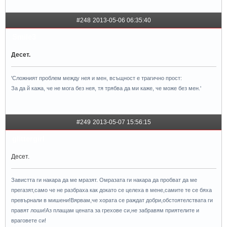
#248
2013-05-06 06:35:40
Smile3
Десет.
'Сложният проблем между нея и мен, всъщност е трагично прост:
За да й кажа, че не мога без нея, тя трябва да ми каже, че може без мен.'
#249
2013-05-07 15:56:15
glittergirl
Десет.
Завистта ги накара да ме мразят. Омразата ги накара да пробват да ме
прегазят,само че не разбраха как докато се целеха в мене,самите те се бяха
превърнали в мишени!Вярвам,че хората се раждат добри,обстоятелствата ги
правят лоши!Аз плащам цената за грехове си,не забравям приятелите и
враговете си!