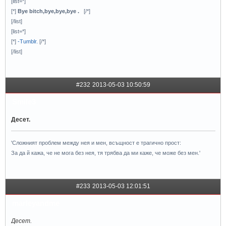
[list=*]
[*]
Bye bitch,bye,bye,bye .
[/*]
[/list]
[list=*]
[*]
-Tumblr.
[/*]
[/list]
#232
2013-05-03 10:50:59
Smile3
Десет.
'Сложният проблем между нея и мен, всъщност е трагично прост:
За да й кажа, че не мога без нея, тя трябва да ми каже, че може без мен.'
#233
2013-05-03 12:01:51
marleyandme
Десет.