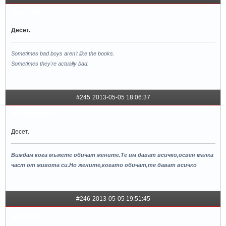
poxleitner
Десет.
Sometimes bad boys aren't like the books.
Sometimes they're actually bad.
#245
2013-05-05 18:06:37
drebosy4etu
Десет.
Виждам кога мъжете обичат жените.Те им дават всичко,освен малка
чaст от живота си.Но жените,когато обичат,те дават всичко
#246
2013-05-05 19:51:45
glittergirl