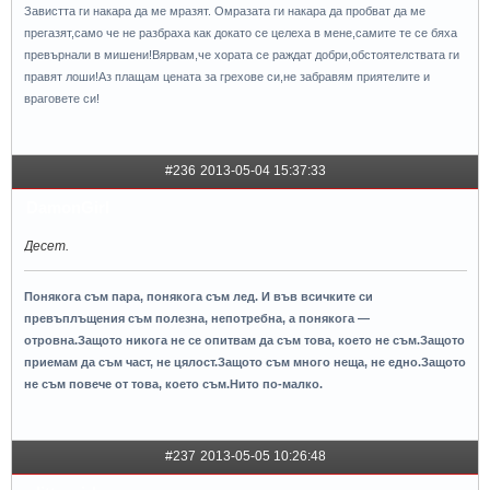
Завистта ги накара да ме мразят. Омразата ги накара да пробват да ме
прегазят,само че не разбраха как докато се целеха в мене,самите те се бяха
превърнали в мишени!Вярвам,че хората се раждат добри,обстоятелствата ги
правят лоши!Аз плащам цената за грехове си,не забравям приятелите и
враговете си!
#236
2013-05-04 15:37:33
DamonGirl
Десет.
Понякога съм пара, понякога съм лед. И във всичките си
превъплъщения съм полезна, непотребна, а понякога —
отровна.Защото никога не се опитвам да съм това, което не съм.Защото
приемам да съм част, не цялост.Защото съм много неща, не едно.Защото
не съм повече от това, което съм.Нито по-малко.
#237
2013-05-05 10:26:48