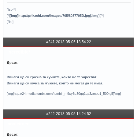
[list=*]
[*]
[img]http://prikachi.com/images/705/8087705D.jpg[/img]
[/*]
[/list]
#241
2013-05-05 13:54:22
Incredible*
Десет.
Винаги ще си грозна за кучките, които не те харесват.
Винаги ще си кучка за мъжете, които не могат да те имат.
[img]http://24.media.tumblr.com/tumblr_m9xy6c30qq1qa3zmpo1_500.gif[/img]
#242
2013-05-05 14:24:52
poxleitner
Десет.