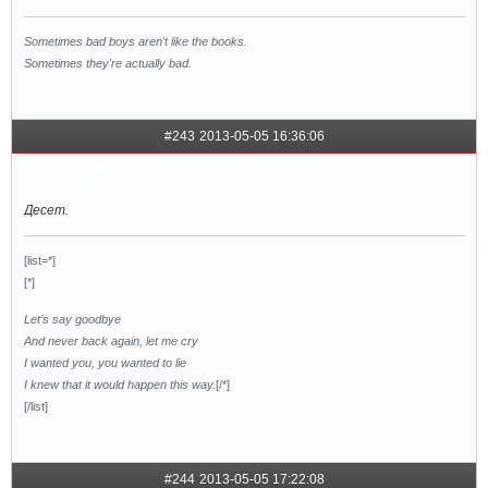
Sometimes bad boys aren't like the books.
Sometimes they're actually bad.
#243
2013-05-05 16:36:06
sexy_girlll
Десет.
[list=*]
[*]
........................................................................
Let’s say goodbye
And never back again, let me cry
I wanted you, you wanted to lie
I knew that it would happen this way.
[/*]
[/list]
#244
2013-05-05 17:22:08