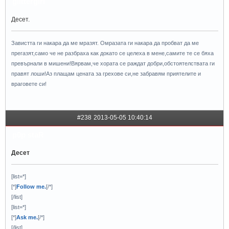
glittergirl
Десет.
Завистта ги накара да ме мразят. Омразата ги накара да пробват да ме
прегазят,само че не разбраха как докато се целеха в мене,самите те се бяха
превърнали в мишени!Вярвам,че хората се раждат добри,обстоятелствата ги
правят лоши!Аз плащам цената за грехове си,не забравям приятелите и
враговете си!
#238
2013-05-05 10:40:14
p0p staR
Десет
[list=*]
[*]
Follow me.
[/*]
[/list]
[list=*]
[*]
Ask me.
[/*]
[/list]