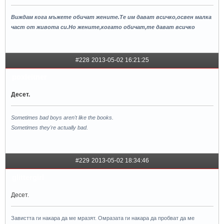
Виждам кога мъжете обичат жените.Те им дават всичко,освен малка
чaст от живота си.Но жените,когато обичат,те дават всичко
#228
2013-05-02 16:21:25
poxleitner
Десет.
Sometimes bad boys aren't like the books.
Sometimes they're actually bad.
#229
2013-05-02 18:34:46
glittergirl
Десет.
Завистта ги накара да ме мразят. Омразата ги накара да пробват да ме