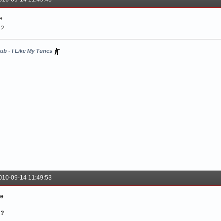
е
 ?
ub - I Like My Tunes
010-09-14 11:49:53
е
 ?