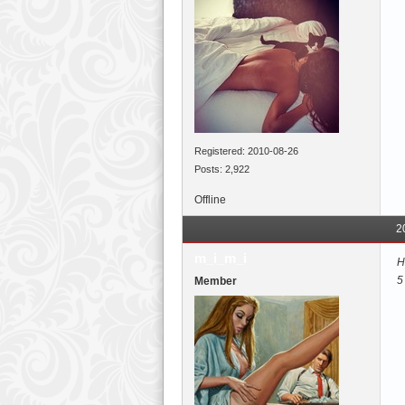
Registered: 2010-08-26
Posts: 2,922
Offline
2
m_i_m_i
Н
5
Member