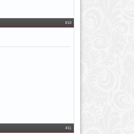
#10
#11