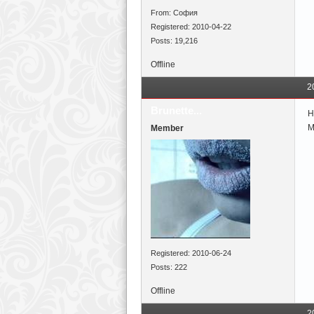
From: София
Registered: 2010-04-22
Posts: 19,216
Offline
2
Brunette...
Н
М
Member
Registered: 2010-06-24
Posts: 222
Offline
2