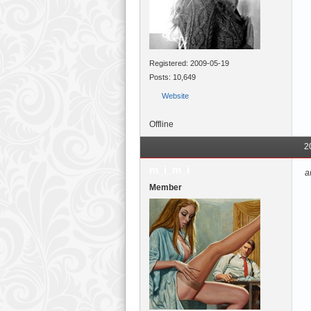
Registered: 2009-05-19
Posts: 10,649
Website
Offline
2
m_i_m_i
а
Member