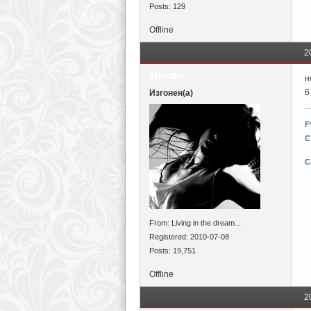
Posts: 129
Offline
2
xfreakx
н
6
Изгонен(а)
F
С
С
From: Living in the dream...
Registered: 2010-07-08
Posts: 19,751
Offline
2