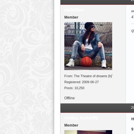
nadet0oo
н
4
Member
Q
From: The Theatre of dreams [h]`
Registered: 2009-06-27
Posts: 10,250
Offline
2
smiley_butterfly
Н
Member
9