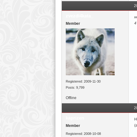
2
zvezdi4kata_
н
4
Member
Registered: 2009-11-30
Posts: 9,799
Offline
2
kaprizen
Н
(
Member
Registered: 2008-10-08