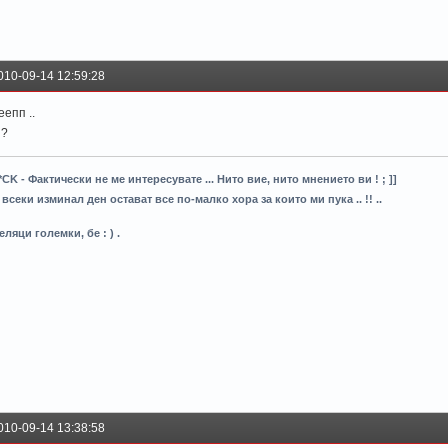
010-09-14 12:59:28
еепп ..
 ?
*CK - Фактически не ме интересувате ... Нито вие, нито мнението ви ! ; ]]
 всеки изминал ден остават все по-малко хора за които ми пука .. !! ..
еляци големки, бе : ) .
010-09-14 13:38:58