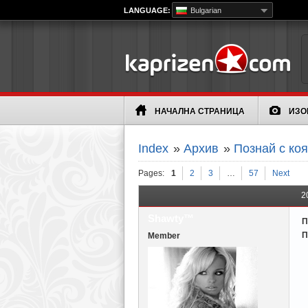
LANGUAGE:
Bulgarian
НАЧАЛНА СТРАНИЦА
ИЗО
Index
»
Архив
»
Познай с ко
Pages:
1
2
3
…
57
Next
2
Shawty™
П
П
Member