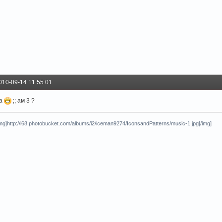
010-09-14 11:55:01
а
;; ам 3 ?
img]http://i68.photobucket.com/albums/i2/iceman9274/IconsandPatterns/music-1.jpg[/img]