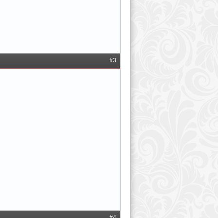
#3
#4