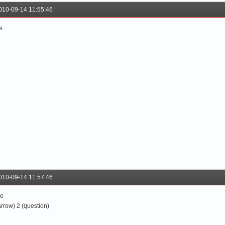
010-09-14 11:55:46
е.
010-09-14 11:57:46
е
arrow) 2 (question)