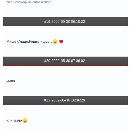
ви е необходима само любов!
#19
2009-05-30 06:10:22
galenkyy1
Мише,Сладе,Рошко и дрр...
#20
2009-05-30 07:36:02
mimsence
мило
#21
2009-05-30 16:36:29
BlacK_LollipoP
или мило