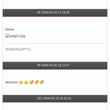
#8
2009-04-26 17:19:28
q_n_i_c_h_k_a
Бебче
[X] Şũŋśıňé gıŕł™ [~]...
#9
2009-05-05 18:13:47
nadya91
милоооо
#10
2009-05-10 16:41:22
kaaatiiiqqq