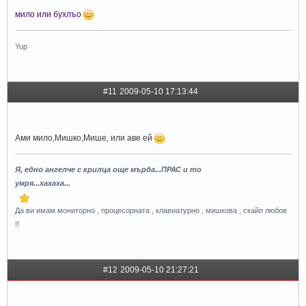
мило или бухлъо
Yup
#11
2009-05-10 17:13:44
kingsize_ofanziva
Ами мило,Мишко,Мише, или аве ей
Я, едно ангелче с крилца още мърда...ПРАС и то
умря...хахаха...
Да ви имам мониторно , процесорната , клавиатурно , мишкова , скайп любов
!!
#12
2009-05-10 21:27:21
Caspar