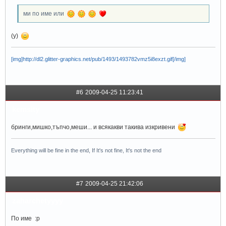
ми по име или
(y)
[img]http://dl2.glitter-graphics.net/pub/1493/1493782vmz5i8exzt.gif[/img]
#6
2009-04-25 11:23:41
kemsity
бринги,мишко,тъпчо,меши... и всякакви такива изкривени
Everything will be fine in the end, If It's not fine, It's not the end
#7
2009-04-25 21:42:06
zaharchetyyyy
По име :p