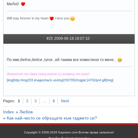
МиЛо0
Will stay forever in my heart
I love you
#25
2009-06-18 18:07:10
vess
По име,бебчо,бебси ,гугси...ей такива все измислени то мене...
Животът ти дава това,което си вземеш от него!
[img]http://img233.imageshack.us/img233/7052/sigpic14702qn4.gif[/img]
Pages:
1
2
3
…
8
Next
Index
»
Любов
»
Как най-често се обръщате към гаджето си?
Copyright © 2008-2026 Kaprizen.com Всички права запазени!