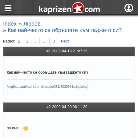
страница
Вход
Index
»
Любов
ния
Регистрация
»
Как най-често се обръщате към гаджето си?
пове
Вход чрез F
Pages:
1
2
3
…
8
Next
#1
2009-04-19 21:07:36
mimitooo
Как най-често се обръщате към гаджето си?
[img]http://prikachi.com/images/381/3030381s.jpg[/img]
#2
2009-04-20 06:11:30
BlacK_LollipoP
по име...