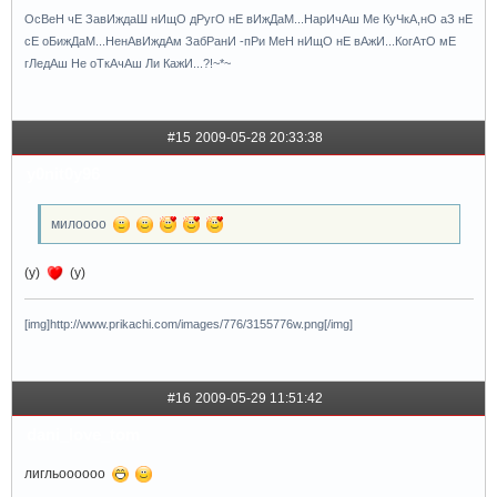
ОсВеН чЕ ЗавИждаШ нИщО дРугО нЕ вИжДаМ...НарИчАш Ме КуЧкА,нО аЗ нЕ
сЕ оБижДаМ...НенАвИждАм ЗабРанИ -пРи МеН нИщО нЕ вАжИ...КогАтО мЕ
гЛедАш Не оТкАчАш Ли КажИ...?!~*~
#15
2009-05-28 20:33:38
y0nit0y96
милоооо
(y)
(y)
[img]http://www.prikachi.com/images/776/3155776w.png[/img]
#16
2009-05-29 11:51:42
dani_love_tom
лигльоооооо