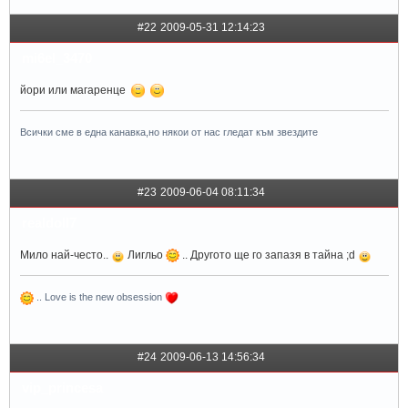
#22
2009-05-31 12:14:23
mi6el_3470
йори или магаренце
Всички сме в една канавка,но някои от нас гледат към звездите
#23
2009-06-04 08:11:34
realdoll7
Мило най-често..
Лигльо
.. Другото ще го запазя в тайна ;d
.. Love is the new obsession
#24
2009-06-13 14:56:34
vip_princesa