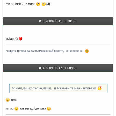
Ми по име или мило
[/i]
#13
2009-05-15 16:38:50
jonss
мИлооО
Нещата трябва да са възможно най-прости, но не повече..!
#14
2009-05-17 11:08:10
lilipyt
бринги,мишко,тъпчо,меши... и всякакви такива изкривени
яко
ми нз
как ми дойде така