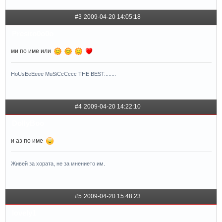
#3
2009-04-20 14:05:18
Presito0o0o
ми по име или
HoUsEeEeee MuSiCcCccc THE BEST........
#4
2009-04-20 14:22:10
DollyBoo
и аз по име
Живей за хората, не за мнението им.
#5
2009-04-20 15:48:23
lovely1