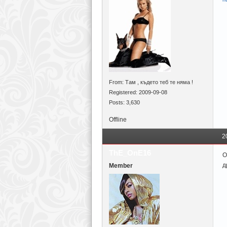
From: Там , където теб те няма !
Registered: 2009-09-08
Posts: 3,630
Offline
2
ThE_OnE16
О
д
Member