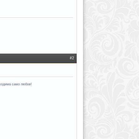
#2
бходима само любов!