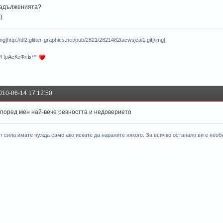
адълженията?
))
mg]http://dl2.glitter-graphics.net/pub/2821/2821482tacwsjcal1.gif[/img]
ПрАсКоФкЪ™
010-06-14 17:12:50
поред мен най-вече ревността и недоверието
т сила имате нужда само ако искате да нараните някого. За всичко останало ви е нео