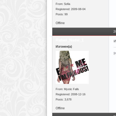
From: Sofia
Registered: 2009-08-04
Posts: 99
Offline
2
Rafael_Nadal_1
И
Изгонен(а)
[
From: Mystic Falls
Registered: 2008-12-16
Posts: 3,678
Offline