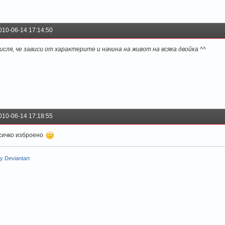
010-06-14 17:14:50
исля, че зависи от характерите и начина на живот на всяка двойка ^^
010-06-14 17:18:55
сичко изброено
y Deviantart