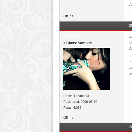
Д
Offline
2
sisity17
с
ч
» Choco Vampire
(
"
и
[
From: `London.<3
Registered: 2009-05-10
Posts: 6,032
Offline
2