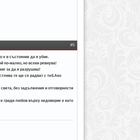
#5
 е в състояние да я убие.
ой по-малко, но всеки ревнува!
миг за да я разрушиш!
стлива те ще се радват с теб.Ако
света, без задължения и отговорности
е гради любов върху недоверие е като