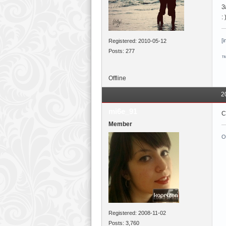
З
: 
[i
Registered: 2010-05-12
Posts: 277
™
Offline
2
mi6e_91
С
Member
О
Registered: 2008-11-02
Posts: 3,760