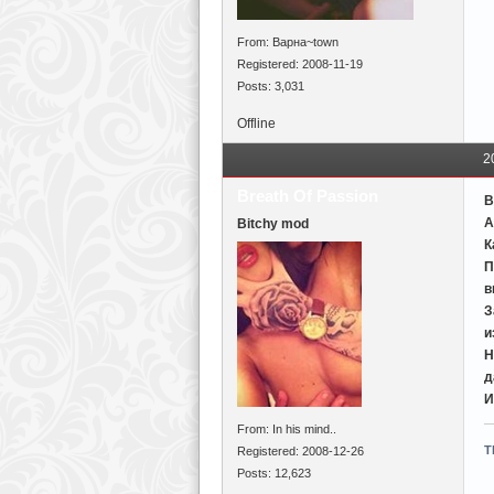
From: Варна~town
Registered: 2008-11-19
Posts: 3,031
Offline
2
Breath Of Passion
В
А
Bitchy mod
К
П
в
З
и
Н
д
И
From: In his mind..
T
Registered: 2008-12-26
Posts: 12,623