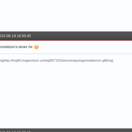
010-06-19 16:50:45
зневярата може би
img]http://img88.imageshack.us/img88/7103/damonenjoyingamealdamon.gif[/img]