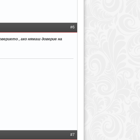
#6
оверието , ако нямаш доверие на
#7