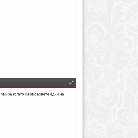
#9
 умира когато си омръзнете един на