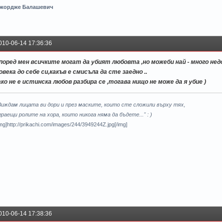
жордже Балашевич
010-06-14 17:36:36
поред мен всичките могат да убият любовта ,но можеби най - много нед
овека до себе си,какъв е смисъла да сте заедно ..
ако не е истинска любов разбира се ,тогава нищо не може да я убие )
Виждам лицата ви дори и през маските, които сте сложили върху тях,
граещи ролите на хора, които никога няма да бъдете..." : )
img]http://prikachi.com/images/244/3949244Z.jpg[/img]
010-06-14 17:38:36