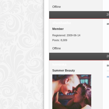
Offline
2
xhuxhaxhu
м
Member
Registered: 2009-06-14
Posts: 8,009
Offline
2
keminka
в
Summer Beauty
m