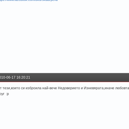
010-06-17 16:20:21
т тези,които си изброила най-вече Недоверието и Изневярата,иначе любовта
руг :p