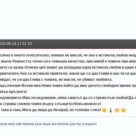
010-06-14 17:31:10
сичко е много относително, понеже не мисля, че ако е истинска любов нещо
 иначе Ревността точно си е човешко качество, при някой е повече при няк
акто се казва-Отнема цял живот да изградиш една истинска любов и един 
риятелите-Ако са истински приятели, значи ще са щастливи и ако ти си ща
иждат, че си щастлива с човека, не мисля, че убиват любовта.
адължения-Всеки има.Няма човек който да има цялото свободно време на 
звън връзката!
едоверието-Има ли недоверие, няма смисъл да се стреми към любов!Да с
а строиш снежен човек върху слънцето-Невъзможно е!
 така и така..Мога да пиша до безкрай, но толкова стига!
hose who talk behind your back are behind you for a reason!