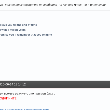
мг.. зависи от ситуацията на двойката, но все пак мисля, че е ревността..
ll love you till the end of time
ll wait a milion years.
romise you'll remember that you're mine
010-06-14 18:14:12
ри всеки е различно , но при мен бяха :
ОДНИНИТЕ!
ttps://www.facebook.com/iskurskata.perla