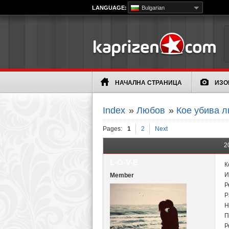
LANGUAGE:
Bulgarian
НАЧАЛНА СТРАНИЦА
ИЗО
Index
»
Любов
»
Кое убива 
Pages:
1
2
Next
2
L-O-V-E
К
И
Member
Р
Р
Н
П
Р