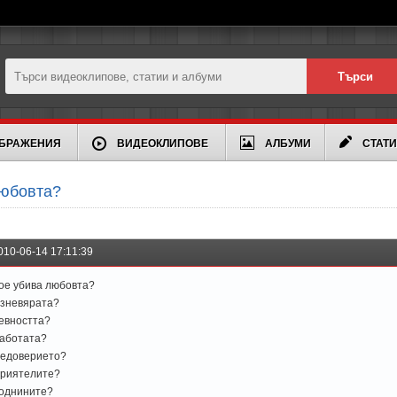
БРАЖЕНИЯ
ВИДЕОКЛИПОВЕ
АЛБУМИ
СТАТ
любовта?
010-06-14 17:11:39
ое убива любовта?
зневярата?
евността?
аботата?
едоверието?
риятелите?
однините?