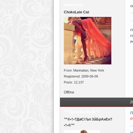
monnssy
о
ChokoLate Cat
..
I'
I'
P
From: Manhattan, New York
Registered: 2009-06-09
Posts: 12,137
Offline
2
™ПрАсКоФкЪ™
П
Р
™®•†•?ДøСтЪп ЗåБрАнЕн?
•†•®™
h