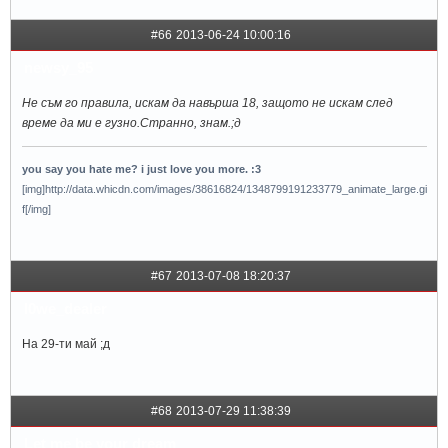
#66
2013-06-24 10:00:16
newsy_95
Не съм го правила, искам да навърша 18, защото не искам след
време да ми е гузно.Странно, знам.;д
you say you hate me? i just love you more. :3
[img]http://data.whicdn.com/images/38616824/1348799191233779_animate_large.gi
f[/img]
#67
2013-07-08 18:20:37
l0we_dealer
На 29-ти май ;д
#68
2013-07-29 11:38:39
Let me be your dream