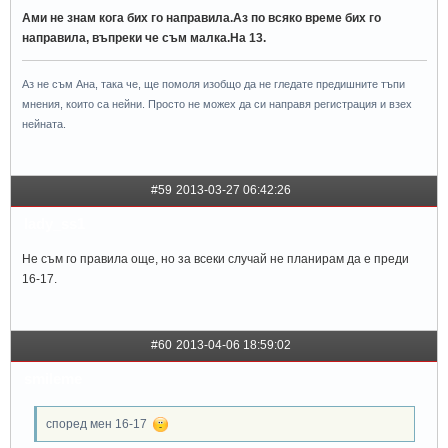
Ами не знам кога бих го направила.Аз по всяко време бих го
направила, въпреки че съм малка.На 13.
Аз не съм Ана, така че, ще помоля изобщо да не гледате предишните тъпи
мнения, които са нейни. Просто не можех да си направя регистрация и взех
нейната.
#59
2013-03-27 06:42:26
lady_ss1
Не съм го правила още, но за всеки случай не планирам да е преди
16-17.
#60
2013-04-06 18:59:02
smileme
според мен 16-17