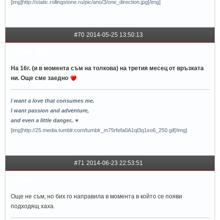
[img]http://static.rollingstone.ru/pic/ano/3/one_direction.jpg[/img]
#70
2014-05-25 13:50:13
cullen_girl
На 16г. (и в момента съм на толкова) на третия месец от връзката
ни. Още сме заедно
I want a love that consumes me.
I want passion and adventure,
and even a little danger.. ♥
[img]http://25.media.tumblr.com/tumblr_m75rfefa0A1ql3q1xo6_250.gif[/img]
#71
2014-06-23 22:53:51
ECheth
Още не съм, но бих го направила в момента в който се появи
подходящ хаха.