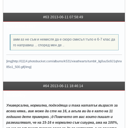
#63
2013-06-11 07:58:49
katrin456.1997
амм аз не съм и немисля да е скоро смисъл тъпо е 6-7 клас да
го направиш ... според мен де ..
[img]http://i1114.photobucket.com/albums/k531/xieathearts/tumblr_lig0uuSo9J1qhnx
85o1_500.gif[/img]
#64
2013-06-11 18:46:14
MiSteRry
Универсална, нормална, подходяща и така нататък възраст за
всеки няма.. вие може да сте на 16, а акъла ви да е като на 11
годишно дете примерно. ;д Повечето от вас които пишат и
размишляват, че на 15-16 е нормално съм сигурна, ама на 100%,