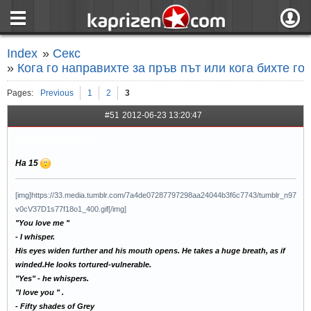
страница
Вход
Index
»
Секс
ния
Регистрация
»
Кога го направихте за пръв път или кога бихте г
пове
Вход чрез F
Pages:
Previous
1
2
3
#51
2012-06-23 13:20:47
kpucuxwestwick
На 15
[img]https://33.media.tumblr.com/7a4de07287797298aa24044b3f6c7743/tumblr_n97
v0cV37D1s77f18o1_400.gif[/img]
"You love me "
- I whisper.
His eyes widen further and his mouth opens. He takes a huge breath, as if
winded.He looks tortured-vulnerable.
"Yes" - he whispers.
"I love you " .
- Fifty shades of Grey