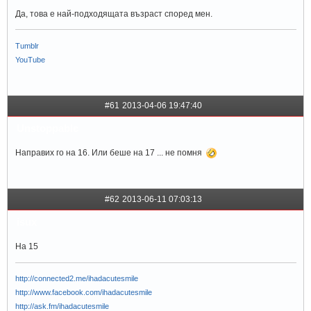
Да, това е най-подходящата възраст според мен.
Tumblr
YouTube
#61
2013-04-06 19:47:40
Unstoppablє
Направих го на 16. Или беше на 17 ... не помня
#62
2013-06-11 07:03:13
isux
На 15
http://connected2.me/ihadacutesmile
http://www.facebook.com/ihadacutesmile
http://ask.fm/ihadacutesmile