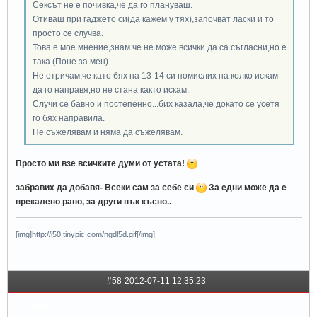
Сексът не е почивка,че да го плануваш.
Отиваш при гаджето си(да кажем у тях),започват ласки и то
просто се случва.
Това е мое мнение,знам че не може всички да са съгласни,но е
така.(Поне за мен)
Не отричам,че като бях на 13-14 си помислих на колко искам
да го направя,но не стана както искам.
Случи се бавно и постепенно...бих казала,че докато се усетя
го бях направила.
Не съжелявам и няма да съжелявам.
Просто ми взе всичките думи от устата!
забравих да добавя- Всеки сам за себе си
За едни може да е
прекалено рано, за други пък късно..
[img]http://i50.tinypic.com/ngdl5d.gif[/img]
#58
2012-07-11 12:35:23
Annaa