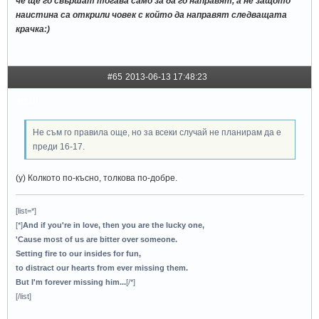
че ще го свършат тогава само за да го направят, а не защото
наистина са открили човек с който да направят следващата
крачка:)
#65
2013-06-13 17:48:23
nedi
Не съм го правила още, но за всеки случай не планирам да е
преди 16-17.
(y) Колкото по-късно, толкова по-добре.
[list=*]
[*]
And if you're in love, then you are the lucky one,
'Cause most of us are bitter over someone.
Setting fire to our insides for fun,
to distract our hearts from ever missing them.
But I'm forever missing him...
[/*]
[/list]