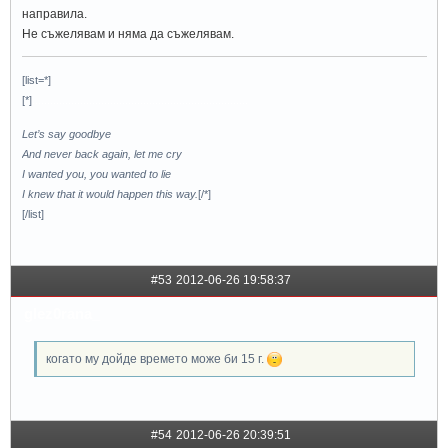
направила.
Не съжелявам и няма да съжелявам.
[list=*]
[*]
........................................................................
Let’s say goodbye
And never back again, let me cry
I wanted you, you wanted to lie
I knew that it would happen this way.
[/*]
[/list]
#53
2012-06-26 19:58:37
glez0rana_
когато му дойде времето може би 15 г.
#54
2012-06-26 20:39:51