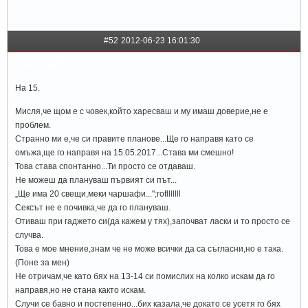
#52
2012-06-23 16:01:30
sexy_girlll
На 15.
Мисля,че щом е с човек,който харесваш и му имаш доверие,не е
проблем.
Странно ми е,че си правите планове...Ще го направя като се
омъжа,ще го направя на 15.05.2017...Става ми смешно!
Това става спонтанно...Ти просто се отдаваш.
Не можеш да плануваш първият си път...
„Ще има 20 свещи,меки чаршафи...";roflllllll
Сексът не е почивка,че да го плануваш.
Отиваш при гаджето си(да кажем у тях),започват ласки и то просто се
случва.
Това е мое мнение,знам че не може всички да са съгласни,но е така.
(Поне за мен)
Не отричам,че като бях на 13-14 си помислих на колко искам да го
направя,но не стана както искам.
Случи се бавно и постепенно...бих казала,че докато се усетя го бях