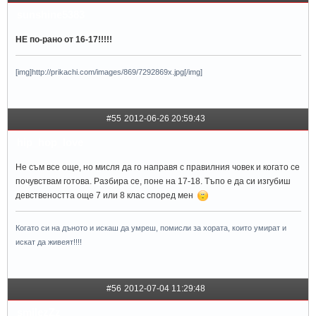
sunshine5383
НЕ по-рано от 16-17!!!!!
[img]http://prikachi.com/images/869/7292869x.jpg[/img]
#55
2012-06-26 20:59:43
hip_hop_love
Не съм все още, но мисля да го направя с правилния човек и когато се
почувствам готова. Разбира се, поне на 17-18. Тъпо е да си изгубиш
девствеността още 7 или 8 клас според мен
Когато си на дъното и искаш да умреш, помисли за хората, които умират и
искат да живеят!!!!
#56
2012-07-04 11:29:48
smilezZz