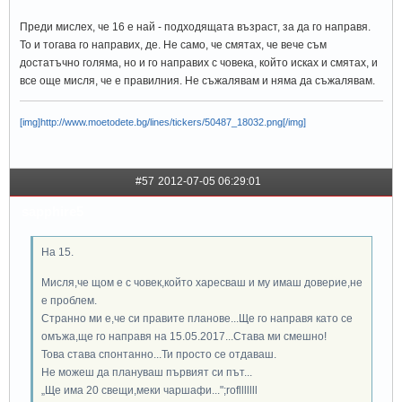
Преди мислех, че 16 е най - подходящата възраст, за да го направя.
То и тогава го направих, де. Не само, че смятах, че вече съм
достатъчно голяма, но и го направих с човека, който исках и смятах, и
все още мисля, че е правилния. Не съжалявам и няма да съжалявам.
[img]http://www.moetodete.bg/lines/tickers/50487_18032.png[/img]
#57
2012-07-05 06:29:01
sapphire5
На 15.
Мисля,че щом е с човек,който харесваш и му имаш доверие,не
е проблем.
Странно ми е,че си правите планове...Ще го направя като се
омъжа,ще го направя на 15.05.2017...Става ми смешно!
Това става спонтанно...Ти просто се отдаваш.
Не можеш да плануваш първият си път...
„Ще има 20 свещи,меки чаршафи...";roflllllll