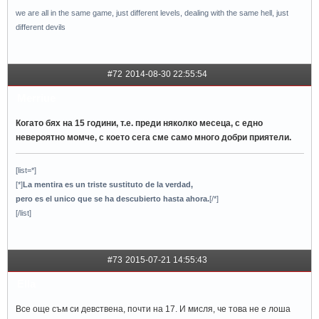
we are all in the same game, just different levels, dealing with the same hell, just
different devils
#72
2014-08-30 22:55:54
Merriue
Когато бях на 15 години, т.е. преди няколко месеца, с едно
невероятно момче, с което сега сме само много добри приятели.
[list=*]
[*]
La mentira es un triste sustituto de la verdad,
pero es el unico que se ha descubierto hasta ahora.
[/*]
[/list]
#73
2015-07-21 14:55:43
Ella
Все още съм си девствена, почти на 17. И мисля, че това не е лоша