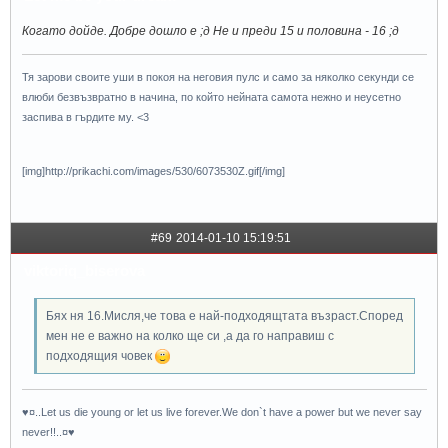
Когато дойде. Добре дошло е ;д Не и преди 15 и половина - 16 ;д
Тя зарови своите уши в покоя на неговия пулс и само за няколко секунди се
влюби безвъзвратно в начина, по който нейната самота нежно и неусетно
заспива в гърдите му. <3
[img]http://prikachi.com/images/530/6073530Z.gif[/img]
#69
2014-01-10 15:19:51
viktoriq_biserova
Бях ня 16.Мисля,че това е най-подходящтата възраст.Според
мен не е важно на колко ще си ,а да го направиш с
подходящия човек
♥¤..Let us die young or let us live forever.We don`t have a power but we never say
never!!..¤♥