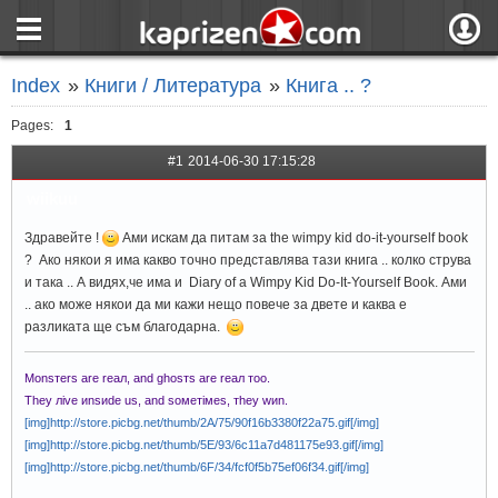
страница
Вход
Index
»
Книги / Литература
»
Книга .. ?
ния
Регистрация
Pages:
1
пове
Вход чрез F
#1
2014-06-30 17:15:28
wiikuu
Здравейте !
Ами искам да питам за the wimpy kid do-it-yourself book
? Ако някои я има какво точно представлява тази книга .. колко струва
и така .. А видях,че има и Diary of a Wimpy Kid Do-It-Yourself Book. Ами
.. ако може някои да ми кажи нещо повече за двете и каква е
разликата ще съм благодарна.
Monsтers are reaл, and ghosтs are reaл тoo.
They лive иnsиde us, and soмeтiмes, тhey wиn.
[img]http://store.picbg.net/thumb/2A/75/90f16b3380f22a75.gif[/img]
[img]http://store.picbg.net/thumb/5E/93/6c11a7d481175e93.gif[/img]
[img]http://store.picbg.net/thumb/6F/34/fcf0f5b75ef06f34.gif[/img]