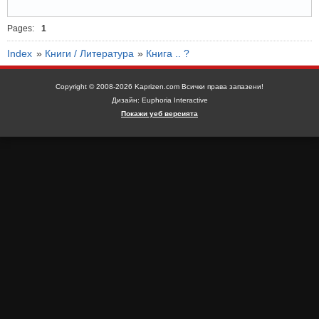
Pages:
1
Index
»
Книги / Литература
»
Книга .. ?
Copyright © 2008-2026 Kaprizen.com Всички права запазени!
Дизайн: Euphoria Interactive
Покажи уеб версията