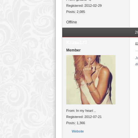
Registered: 2012-02-29
Posts: 2,085
Offline
2
Krusu123
Щ
Member
J
do
From: In my heart ..
Registered: 2012-07-21
Posts: 1,366
Website