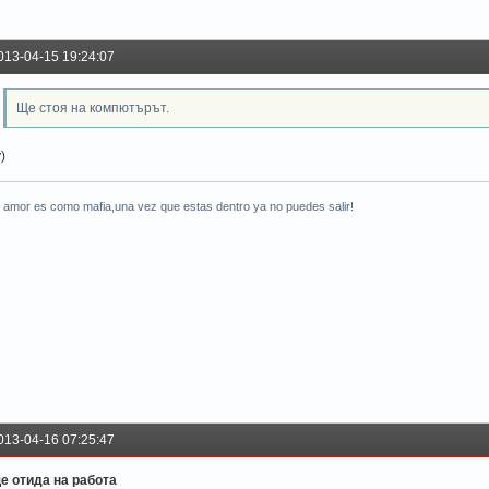
013-04-15 19:24:07
Ще стоя на компютърът.
)
l amor es como mafia,una vez que estas dentro ya no puedes salir!
013-04-16 07:25:47
е отида на работа