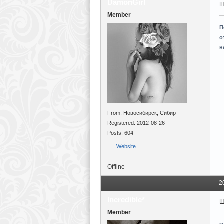
DamonGirl
Щ
Member
П
о
н
From: Новосибирск, Сибир
Registered: 2012-08-26
Posts: 604
Website
Offline
2
Incredible*
Щ
Member