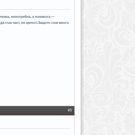
езна, непотребна, а понякога —
да съм част, не цялост.Защото съм много
#5