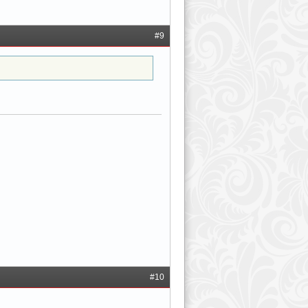
#9
#10