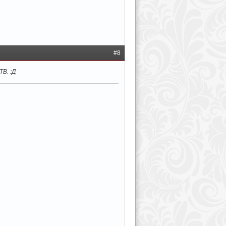
#8
В. :Д