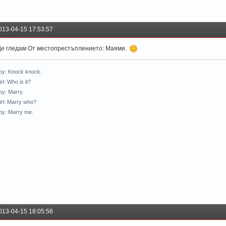
013-04-15 17:53:57
е гледам От местопрестъплението: Маями.
oy: Knock knock.
rl: Who is it?
oy: Marry.
irl: Marry who?
oy: Marry me.
013-04-15 18:05:56