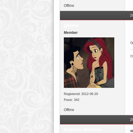
Offline
2
galiana
Member
(y
E
Registered: 2012-06-20
Posts: 342
Offline
2
kingsize_ofanziva
щ