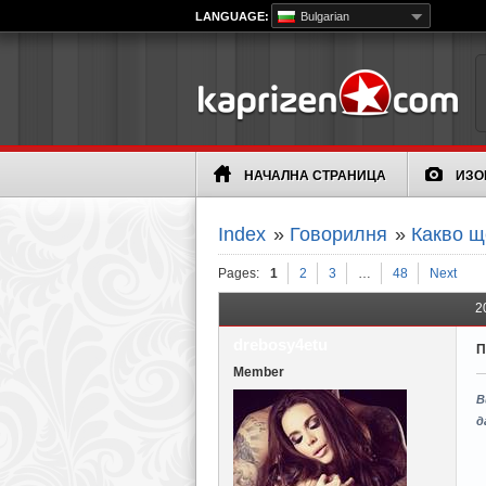
LANGUAGE:
Bulgarian
НАЧАЛНА СТРАНИЦА
ИЗО
Index
»
Говорилня
»
Какво щ
Pages:
1
2
3
…
48
Next
2
drebosy4etu
П
Member
В
д