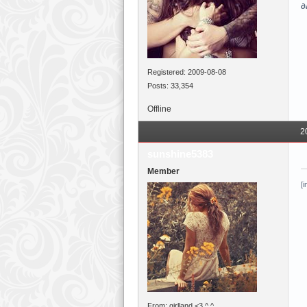
д
Registered: 2009-08-08
Posts: 33,354
Offline
2
sunshine5383
Member
[
From: girlland <3 ^ ^