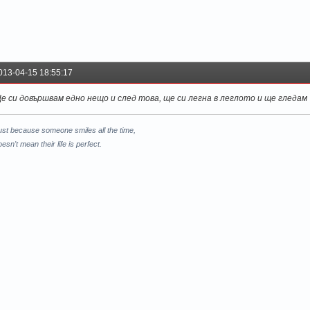
013-04-15 18:55:17
е си довършвам едно нещо и след това, ще си легна в леглото и ще гледам Т
ust because someone smiles all the time,
esn't mean their life is perfect.