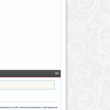
#6
 живота си.Но жените,когато обичат,те