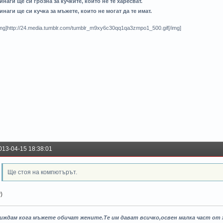
инаги ще си грозна за кучките, които не те харесват.
инаги ще си кучка за мъжете, които не могат да те имат.
img]http://24.media.tumblr.com/tumblr_m9xy6c30qq1qa3zmpo1_500.gif[/img]
013-04-15 18:38:01
Ще стоя на компютърът.
)
иждам кога мъжете обичат жените.Те им дават всичко,освен малка чaст от