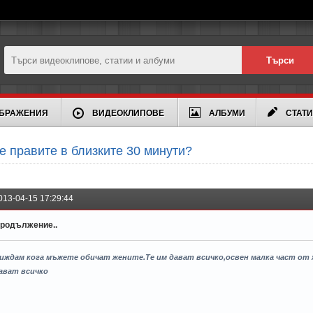
БРАЖЕНИЯ
ВИДЕОКЛИПОВЕ
АЛБУМИ
СТАТ
е правите в близките 30 минути?
013-04-15 17:29:44
родължение..
иждам кога мъжете обичат жените.Те им дават всичко,освен малка чaст от
ават всичко