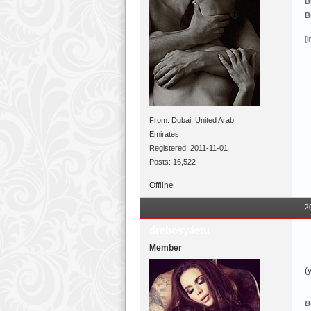
В
В
[
From: Dubai, United Arab
Emirates.
Registered: 2011-11-01
Posts: 16,522
Offline
2
drebosy4etu
Member
(y
В