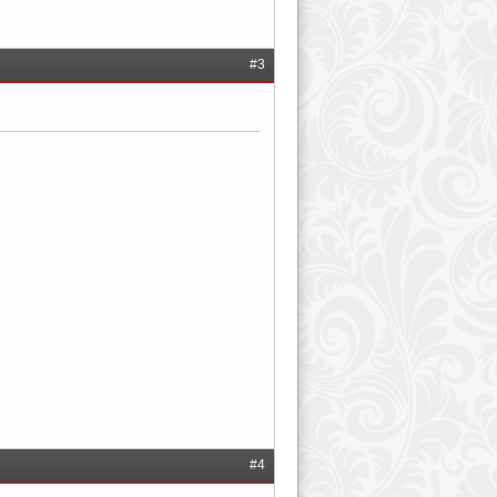
#3
#4