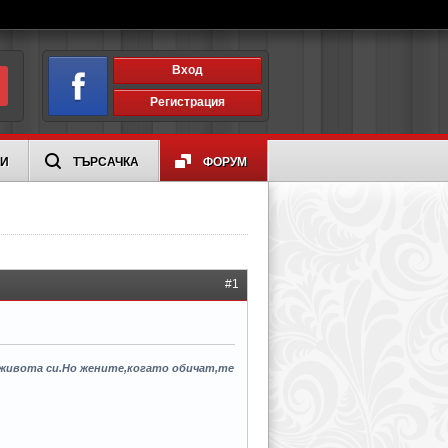
Вход
Регистрация
ИИ
ТЪРСАЧКА
ФОРУМ
#1
 живота си.Но жените,когато обичат,те