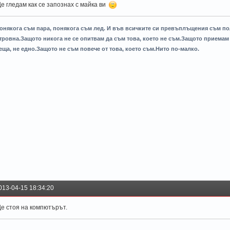
е гледам как се запознах с майка ви
онякога съм пара, понякога съм лед. И във всичките си превъплъщения съм пол
тровна.Защото никога не се опитвам да съм това, което не съм.Защото приемам 
еща, не едно.Защото не съм повече от това, което съм.Нито по-малко.
013-04-15 18:34:20
е стоя на компютърът.