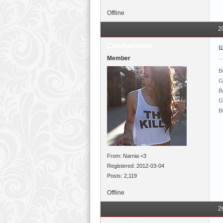
Offline
2
Chicharitooo
Щ
Member
B
Gi
B
G
B
From: Narnia <3
Registered: 2012-03-04
Posts: 2,119
Offline
2