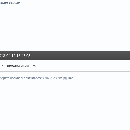
ават всичко
013-04-15 18:43:03
предполагам- TV.
img]http://prikachi.com/images/869/7292869x.jpg[/img]