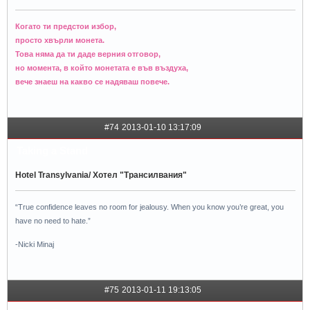
Когато ти предстои избор,
просто хвърли монета.
Това няма да ти даде верния отговор,
но момента, в който монетата е във въздуха,
вече знаеш на какво се надяваш повече.
#74
2013-01-10 13:17:09
Taking a Stand
Hotel Transylvania/ Хотел "Трансилвания"
“True confidence leaves no room for jealousy. When you know you’re great, you
have no need to hate.”
-Nicki Minaj
#75
2013-01-11 19:13:05