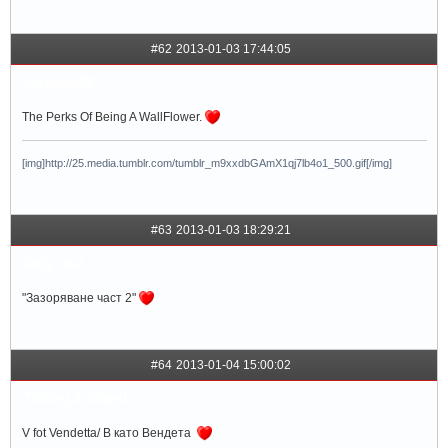
#62
2013-01-03 17:44:05
lozanka98
Thе Perks Of Being A WallFlower.
[img]http://25.media.tumblr.com/tumblr_m9xxdbGAmX1qj7lb4o1_500.gif[/img]
#63
2013-01-03 18:29:21
lady_ss1
"Зазоряване част 2"
#64
2013-01-04 15:00:02
Taking a Stand
V fot Vendetta/ В като Вендета