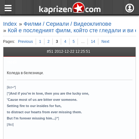
страница
Вход
Index
»
Филми / Сериали / Видеоклипове
ния
Регистрация
»
Кой е последният филм, който сте гледали и ви е
пове
Вход чрез F
Pages:
Previous
1
2
3
4
5
…
14
Next
#51
2012-12-22 12:25:51
nedi
Коледа в белезници.
[list=*]
[*]
And if you're in love, then you are the lucky one,
'Cause most of us are bitter over someone.
Setting fire to our insides for fun,
to distract our hearts from ever missing them.
But I'm forever missing him...
[/*]
[/list]