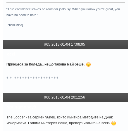
“True confidence leaves no room for jealousy. When you know you’re great, you
have no need to hate.”
-Nicki Minaj
#65
2013-01-04 17:08:05
ecei
Принцеса за Коледа.. нещо такова май беше.
† † † † † † † † † † † † † † † † † † †
#66
2013-01-04 20:12:56
youngmoney9
The Lodger - за сериен убиец, който имитира методите на Джак
Изкормвача. Голяма мистерия беше, препоръчвам го на всеки