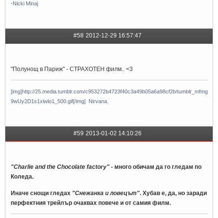
-Nicki Minaj
#58
2012-12-29 16:57:47
kikitouuu
"Полунощ в Париж" - СТРАХОТЕН филм.. <3
[img]http://25.media.tumblr.com/c953272b4723f40c3a49b05a6a98cf2b/tumblr_mfmg
9wUy2D1s1xlwlo1_500.gif[/img] Nirvana.
#59
2013-01-02 14:10:26
privaтe Love
"Charlie and the Chocolate factory"
- много обичам да го гледам по
Коледа.
Иначе снощи гледах
"Снежанка и ловецът"
. Хубав е, да, но заради
перфектния трейлър очаквах повече и от самия филм.