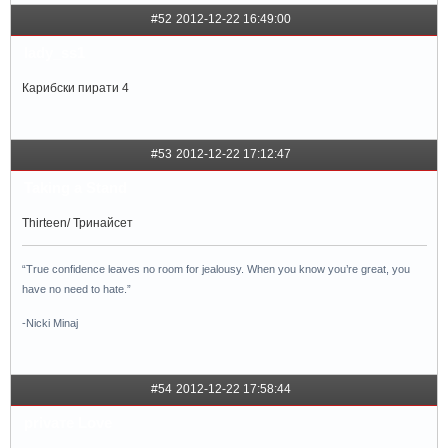
#52
2012-12-22 16:49:00
lady_ss1
Карибски пирати 4
#53
2012-12-22 17:12:47
Taking a Stand
Thirteen/ Тринайсет
“True confidence leaves no room for jealousy. When you know you’re great, you
have no need to hate.”
-Nicki Minaj
#54
2012-12-22 17:58:44
privaтe Love