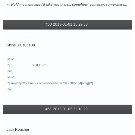
«» Hold my hand and I'll take you there... somehow, someday, somewhere...
#60
2013-01-02 15:29:33
Miss.Mesmerizing
Skins UK s06е08
[list=*]
[*]
.........................
YOLO.[/*]
[/list]
[list=*]
[*][img]http://prikachi.com/images/782/7317782Z.gif[/img][/*]
[/list]
#61
2013-01-02 22:18:29
Leonore.
Jаck Rеacher