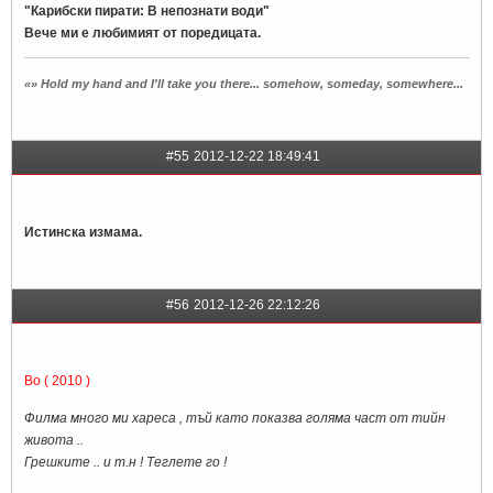
"Карибски пирати: В непознати води"
Вече ми е любимият от поредицата.
«» Hold my hand and I'll take you there... somehow, someday, somewhere...
#55
2012-12-22 18:49:41
m_i_m_i
Истинска измама.
#56
2012-12-26 22:12:26
h0neyLemonade
Bo ( 2010 )
Филма много ми хареса , тъй като показва голяма част от тийн
живота ..
Грешките .. и т.н ! Теглете го !