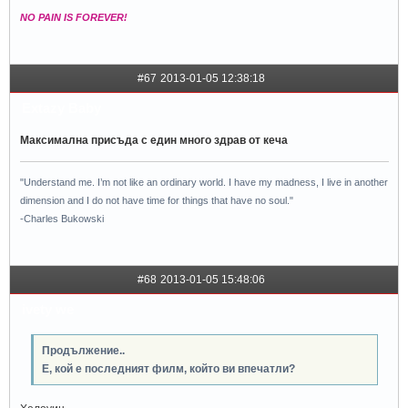
NO PAIN IS FOREVER!
#67
2013-01-05 12:38:18
Extazy Baby
Максимална присъда с един много здрав от кеча
"Understand me. I’m not like an ordinary world. I have my madness, I live in another
dimension and I do not have time for things that have no soul."
-Charles Bukowski
#68
2013-01-05 15:48:06
ivety we
Продължение..
Е, кой е последният филм, който ви впечатли?