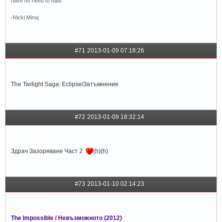
have no need to hate.”
-Nicki Minaj
#71
2013-01-09 07:18:26
lady_ss1
The Twilight Saga: Eclipse/Затъмнение
#72
2013-01-09 18:32:14
smiley231
Здрач Зазоряване Част 2
(h)(h)
#73
2013-01-10 02:14:23
Cаssidy
The Impossible / Невъзможното (2012)