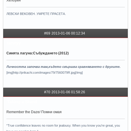
Хелоуин
ЛЕВСКИ ВЕКОВЕН. УМРЕТЕ ПРАСЕТА.
#69
2013-01-06 00:12:34
tanityy
Синята лагуна:Събуждането (2012)
Личността започва там,където свършва сравняването с другите.
[img]http://prikachi.com/images/79/7560079R.jpg[/img]
#70
2013-01-06 01:58:26
Taking a Stand
Remember the Daze/ Помни омая
“True confidence leaves no room for jealousy. When you know you’re great, you