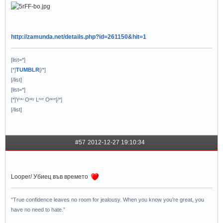
http://zamunda.net/details.php?id=261150&hit=1
[list=*]
[*]
TUMBLR
[/*]
[/list]
[list=*]
[*]Yᵒᵘ Oᶰˡʸ Lᶤᵛᵉ Oᶰᶜᵉ[/*]
[/list]
#57
2012-12-27 19:10:34
Taking a Stand
Looper/ Убиец във времето
“True confidence leaves no room for jealousy. When you know you’re great, you
have no need to hate.”